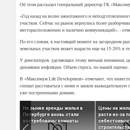
Об этом рассказал генеральный директор ГК «Максим
«Год назад на волне ажиотажного и неподготовленног
участков. Сейчас на рынок вернулись более разборчив
месторасположению и наличию коммуникаций», - отме
По его словам, в настоящий момент на загородном р
земельных участков может вырасти еще на 15-20% в те
У девелоперов, уделяющих этому меньше внимания, цен
динамики инфляции. Объем спроса, по нашей оценке, 
В «Максимум Life Development» отмечают, что инвест
спешат расставаться с ними и заняли выжидательную
уже построенными домами.
На рынке аренды жилья в
Цены на жил
их
Петербурге вновь стали
расти из-за 
востребованы комнаты
себестоимос
строительств