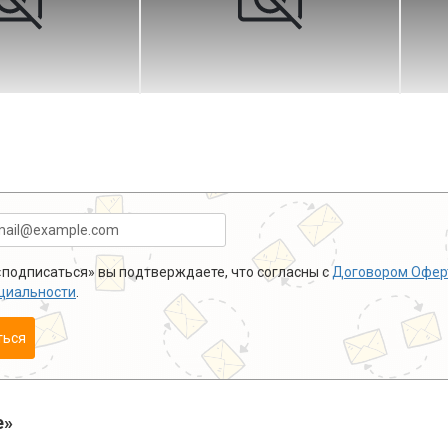
подписаться» вы подтверждаете, что согласны с
Договором Офер
циальности
.
ться
е»