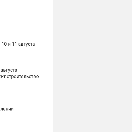
10 и 11 августа
августа
ит строительство
елении