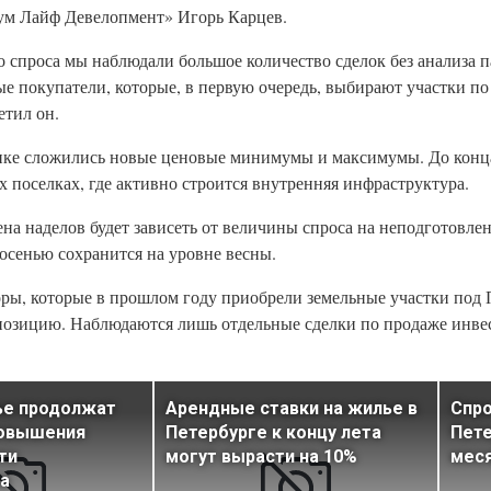
ум Лайф Девелопмент» Игорь Карцев.
о спроса мы наблюдали большое количество сделок без анализа 
ые покупатели, которые, в первую очередь, выбирают участки по
тил он.
ынке сложились новые ценовые минимумы и максимумы. До конца
х поселках, где активно строится внутренняя инфраструктура.
а наделов будет зависеть от величины спроса на неподготовлен
осенью сохранится на уровне весны.
оры, которые в прошлом году приобрели земельные участки под 
 позицию. Наблюдаются лишь отдельные сделки по продаже инве
ье продолжат
Арендные ставки на жилье в
Спро
повышения
Петербурге к концу лета
Пете
ти
могут вырасти на 10%
мес
а