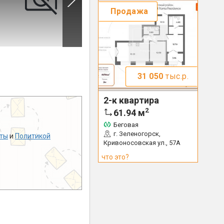
Продажа
31 050
тыс.р.
2-к квартира
2
61.94
м
Беговая
г. Зеленогорск,
ты
и
Политикой
Кривоносовская ул., 57А
что это?