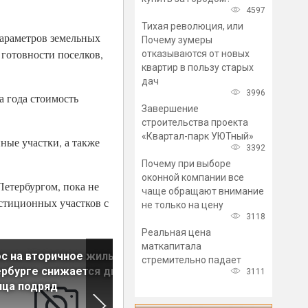
4597
Тихая революция, или
параметров земельных
Почему зумеры
 готовности поселков,
отказываются от новых
квартир в пользу старых
дач
3996
 года стоимость
Завершение
строительства проекта
«Квартал-парк УЮТный»
ные участки, а также
3392
Почему при выборе
оконной компании все
Петербургом, пока не
чаще обращают внимание
стиционных участков с
не только на цену
3118
Реальная цена
маткапитала
с на вторичное жилье в
Цены на земельные участк
стремительно падает
рбурге снижается два
под Петербургом с начала
3111
яца подряд
года выросли на 30%