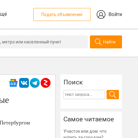
Ещё
Войти
Подать объявление
Найти
Поиск
вые
Самое читаемое
 Петербургом
Участок или дом: что
купить за городом?