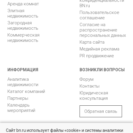
конфиденциальности
Аренда комнат
BN.ru
Элитная
Пользовательское
недвижимость
соглашение
Загородная
Согласие на
недвижимость
распространение
Коммерческая
персональных данных
недвижимость
Карта сайта
Медийная реклама
PR продвижение
ИНФОРМАЦИЯ
ВОЗНИКЛИ ВОПРОСЫ
Аналитика
Форум
недвижимости
Контакты
Каталог компаний
Юридическая
Партнеры
консультация
Календарь
мероприятий
Обратная связь
Учредитель - Общество
16+
© 2005 – 2026, ООО «УК
Сайт bn.ru использует файлы «cookie» и системы аналитики
с ограниченной
«БН»