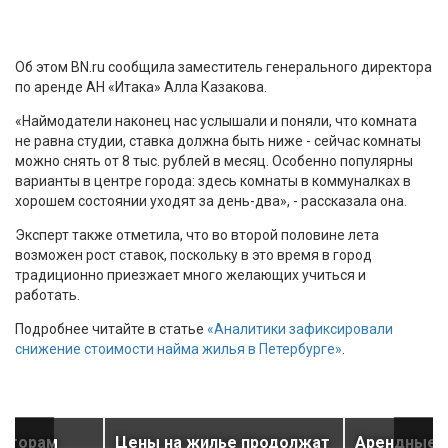
Об этом BN.ru сообщила заместитель генерального директора
по аренде АН «Итака» Алла Казакова.
«Наймодатели наконец нас услышали и поняли, что комната
не равна студии, ставка должна быть ниже - сейчас комнаты
можно снять от 8 тыс. рублей в месяц. Особенно популярны
варианты в центре города: здесь комнаты в коммуналках в
хорошем состоянии уходят за день-два», - рассказала она.
Эксперт также отметила, что во второй половине лета
возможен рост ставок, поскольку в это время в город
традиционно приезжает много желающих учиться и
работать.
Подробнее читайте в статье
«Аналитики зафиксировали
снижение стоимости найма жилья в Петербурге»
.
даторам
Цены на жилье продолжат
Арендные с