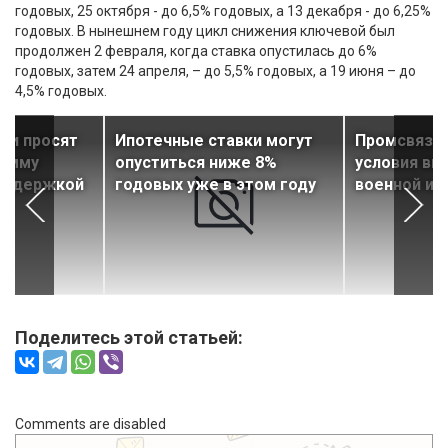
годовых, 25 октября - до 6,5% годовых, а 13 декабря - до 6,25%
годовых. В нынешнем году цикл снижения ключевой был
продолжен 2 февраля, когда ставка опустилась до 6%
годовых, затем 24 апреля, – до 5,5% годовых, а 19 июня – до
4,5% годовых.
ки просят
Ипотечные ставки могут
Промсвязьб
рамму
опуститься ниже 8%
условия вы
поддержкой
годовых уже в этом году
военной ип
Поделитесь этой статьей:
Comments are disabled