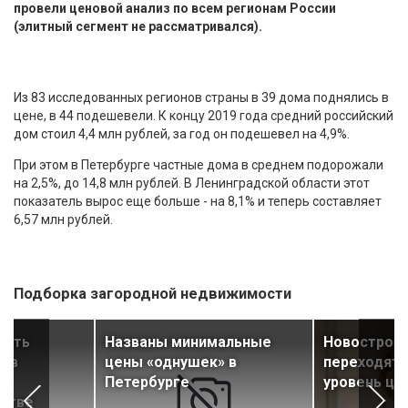
провели ценовой анализ по всем регионам России
(элитный сегмент не рассматривался).
Из 83 исследованных регионов страны в 39 дома поднялись в
цене, в 44 подешевели. К концу 2019 года средний российский
дом стоил 4,4 млн рублей, за год он подешевел на 4,9%.
При этом в Петербурге частные дома в среднем подорожали
на 2,5%, до 14,8 млн рублей. В Ленинградской области этот
показатель вырос еще больше - на 8,1% и теперь составляет
6,57 млн рублей.
Подборка загородной недвижимости
ость
Названы минимальные
Новостройк
С в
цены «однушек» в
переходят 
Петербурге
уровень це
стве