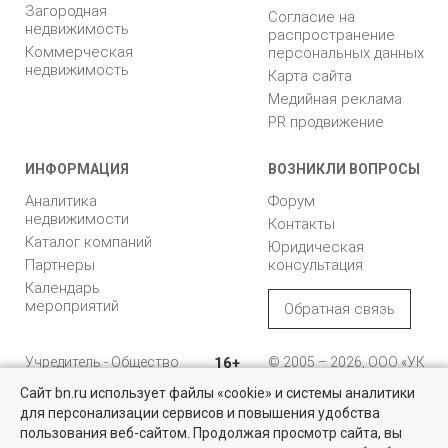
Загородная
Согласие на
недвижимость
распространение
Коммерческая
персональных данных
недвижимость
Карта сайта
Медийная реклама
PR продвижение
ИНФОРМАЦИЯ
ВОЗНИКЛИ ВОПРОСЫ
Аналитика
Форум
недвижимости
Контакты
Каталог компаний
Юридическая
Партнеры
консультация
Календарь
мероприятий
Обратная связь
Учредитель - Общество
16+
© 2005 – 2026, ООО «УК
с ограниченной
«БН»
Сайт bn.ru использует файлы «cookie» и системы аналитики
ответственностью
"Управляющая
196105, Санкт-
для персонализации сервисов и повышения удобства
Найти квартиру - это просто!
компания "Бюллетень
Петербург, пр. Юрия
пользования веб-сайтом. Продолжая просмотр сайта, вы
недвижимости"
Гагарина, 1
Выбирайте среди 14 тысяч проверенных вариантов на вторичом