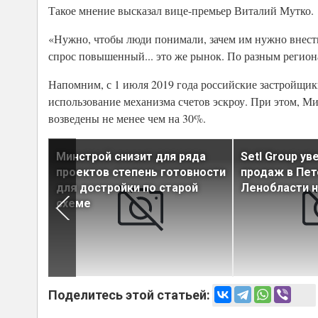
Такое мнение высказал вице-премьер Виталий Мутко.
«Нужно, чтобы люди понимали, зачем им нужно внести н
спрос повышенный... это же рынок. По разным регион
Напомним, с 1 июля 2019 года российские застройщик
использование механизма счетов эскроу. При этом, М
возведены не менее чем на 30%.
 на
Минстрой снизит для ряда
Setl Group у
в
проектов степень готовности
продаж в Пет
т
для достройки по старой
Ленобласти н
схеме
Поделитесь этой статьей: