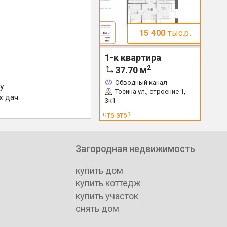
15 400
тыс.р.
1-к квартира
2
37.70
м
Обводный канал
у
Тосина ул., строение 1,
х дач
3к1
что это?
Загородная недвижимость
купить дом
купить коттедж
купить участок
снять дом