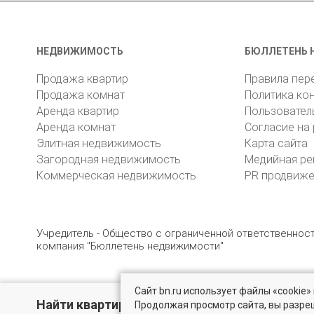
НЕДВИЖИМОСТЬ
БЮЛЛЕТЕНЬ 
Продажа квартир
Правила пер
Продажа комнат
Политика ко
Аренда квартир
Пользовател
Аренда комнат
Согласие на
Элитная недвижимость
Карта сайта
Загородная недвижимость
Медийная ре
Коммерческая недвижимость
PR продвиж
Учредитель - Общество с ограниченной ответственно
компания "Бюллетень недвижимости"
Сайт bn.ru использует файлы «cookie
© 2005 – 2026, ООО «УК «БН»
8 (812) 331-93-56
19
Найти квартиру - это просто!
Продолжая просмотр сайта, вы разре