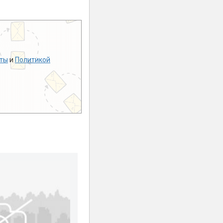
ты
и
Политикой