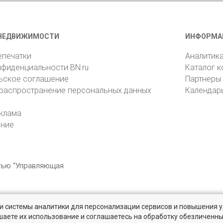
НЕДВИЖИМОСТИ
ИНФОРМА
епечатки
Аналитик
нфиденциальности BN.ru
Каталог 
ьское соглашение
Партнеры
 распространение персональных данных
Календар
клама
ение
стью "Управляющая
» и системы аналитики для персонализации сервисов и повышения 
6105, Санкт-Петербург, пр. Юрия Гагарина, 1
reklama@bn.ru
шаете их использование и соглашаетесь на обработку обезличенн