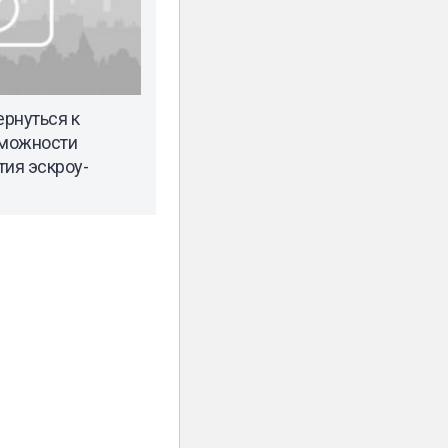
рнуться к
зможности
тия эскроу-