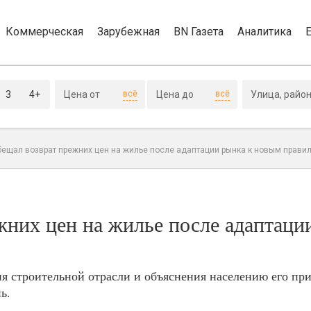
Коммерческая
Зарубежная
BN Газета
Аналитика
3
4+
всё
всё
бещал возврат прежних цен на жилье после адаптации рынка к новым прави
жних цен на жилье после адаптаци
я строительной отрасли и объяснения населению его пр
ь.