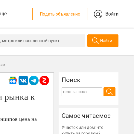
Ещё
Войти
Подать объявление
Найти
лам
Поиск
и рынка к
Самое читаемое
инципов цена на
Участок или дом: что
купить за городом?