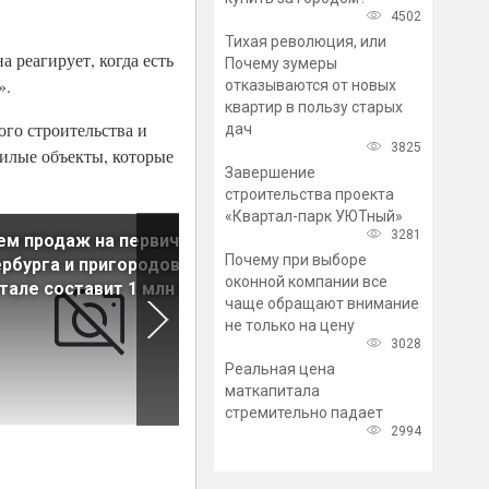
4502
Тихая революция, или
а реагирует, когда есть
Почему зумеры
».
отказываются от новых
квартир в пользу старых
го строительства и
дач
3825
жилые объекты, которые
Завершение
строительства проекта
«Квартал-парк УЮТный»
3281
м продаж на первичке
Средняя сумма сделки на
Почему при выборе
рбурга и пригородов в I
первичке Петербурга в
оконной компании все
тале составит 1 млн кв. м
сегменте масс-маркет
чаще обращают внимание
выросла на 3%
не только на цену
3028
Реальная цена
маткапитала
стремительно падает
2994