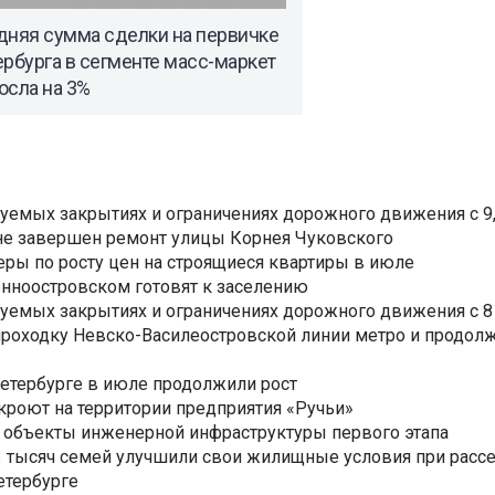
дняя сумма сделки на первичке
рбурга в сегменте масс-маркет
осла на 3%
уемых закрытиях и ограничениях дорожного движения с 9, 
не завершен ремонт улицы Корнея Чуковского
еры по росту цен на строящиеся квартиры в июле
нноостровском готовят к заселению
уемых закрытиях и ограничениях дорожного движения с 8 
роходку Невско-Василеостровской линии метро и продолж
Петербурге в июле продолжили рост
ткроют на территории предприятия «Ручьи»
 объекты инженерной инфраструктуры первого этапа
3,3 тысяч семей улучшили свои жилищные условия при расс
етербурге