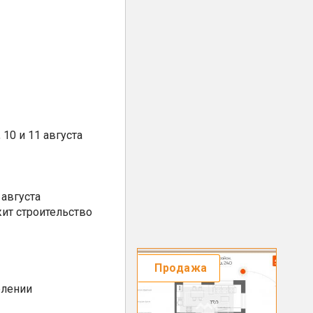
10 и 11 августа
августа
ит строительство
Продажа
елении