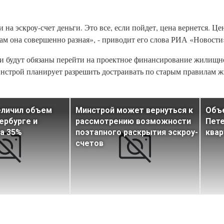
а эскроу-счет деньги. Это все, если пойдет, цена вернется. Цен
ам она совершенно разная», - приводит его слова РИА «Новости
и будут обязаны перейти на проектное финансирование жилищно
инстрой планирует разрешить достраивать по старым правилам 
величил объем
Минстрой может вернуться к
Объе
ербурге и
рассмотрению возможности
Пете
а 35%
поэтапного раскрытия эскроу-
квар
счетов