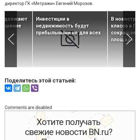
директор ГК «Метражи» Евгений Морозов.
продолжают
Инвестиции в
В новостро
овышение
недвижимость будут
класса в П
прибыльными не для всех
сокращаетс
площадь кв
Поделитесь этой статьей:
Comments are disabled
Хотите получать
свежие новости BN.ru?