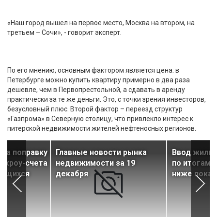
«Наш город вышел на первое место, Москва на втором, на
третьем – Сочи», - говорит эксперт.
По его мнению, основным фактором является цена: в
Петербурге можно купить квартиру примерно в два раза
дешевле, чем в Первопрестольной, а сдавать в аренду
практически за те же деньги. Это, с точки зрения инвесторов,
безусловный плюс. Второй фактор – переезд структур
«Газпрома» в Северную столицу, что привлекло интерес к
питерской недвижимости жителей нефтеносных регионов.
ла поправку
Главные новости рынка
Ввод жилья
эскроу-счета
недвижимости за 19
по итогам 
оящихся
декабря
ниже показ
в