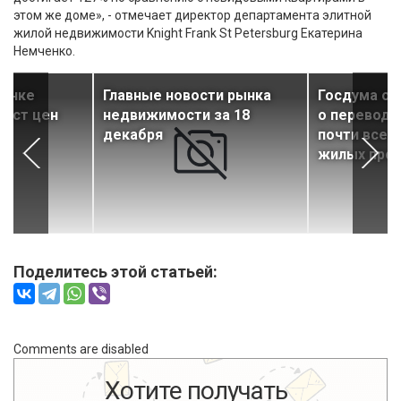
этом же доме», - отмечает директор департамента элитной
жилой недвижимости Knight Frank St Petersburg Екатерина
Немченко.
рынке
Главные новости рынка
Госдума од
рост цен
недвижимости за 18
о переводе
декабря
почти всех
жилых про
Поделитесь этой статьей:
Comments are disabled
Хотите получать