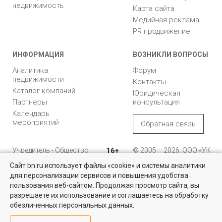
недвижимость
Карта сайта
Медийная реклама
PR продвижение
ИНФОРМАЦИЯ
ВОЗНИКЛИ ВОПРОСЫ
Аналитика
Форум
недвижимости
Контакты
Каталог компаний
Юридическая
Партнеры
консультация
Календарь
мероприятий
Обратная связь
Учредитель - Общество
16+
© 2005 – 2026, ООО «УК
с ограниченной
«БН»
Сайт bn.ru использует файлы «cookie» и системы аналитики
ответственностью
"Управляющая
196105, Санкт-
для персонализации сервисов и повышения удобства
Квартиры на вторичном рынке
компания "Бюллетень
Петербург, пр. Юрия
пользования веб-сайтом. Продолжая просмотр сайта, вы
недвижимости"
Гагарина, 1
Более 10 тысяч квартир в Санкт-Петербурге и области от
разрешаете их использование и соглашаетесь на обработку
собственников и агентств недвижимости
обезличенных персональных данных.
8 (812) 331-93-56