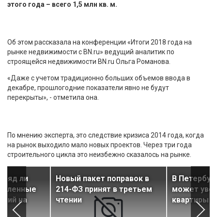
этого года – всего 1,5 млн кв. м.
Об этом рассказала на конференции «Итоги 2018 года на
рынке недвижимости с BN.ru» ведущий аналитик по
строящейся недвижимости BN.ru Ольга Романова.
«Даже с учетом традиционно больших объемов ввода в
декабре, прошлогодние показатели явно не будут
перекрыты», - отметила она.
По мнению эксперта, это следствие кризиса 2014 года, когда
на рынок выходило мало новых проектов. Через три года
строительного цикла это неизбежно сказалось на рынке.
вряд ли
Новый пакет поправок в
В Петербур
копленные
214-ФЗ принят в третьем
может увел
ений на
чтении
квартиры н