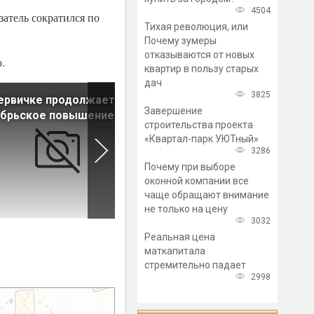
4504
затель сократился по
Тихая революция, или
Почему зумеры
отказываются от новых
.
квартир в пользу старых
дач
3825
ервичке продолжается
Главные новости рынка
Завершение
ябрьское повышение цен
недвижимости за 16 октябр
строительства проекта
«Квартал-парк УЮТный»
3286
Почему при выборе
оконной компании все
чаще обращают внимание
не только на цену
3032
Реальная цена
маткапитала
стремительно падает
2998