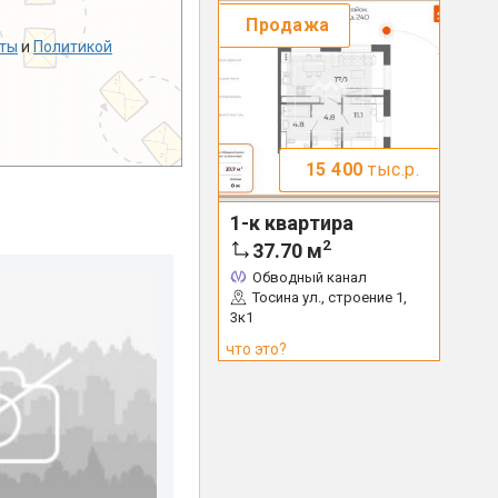
Продажа
ты
и
Политикой
15 400
тыс.р.
1-к квартира
2
37.70
м
Обводный канал
Тосина ул., строение 1,
3к1
что это?