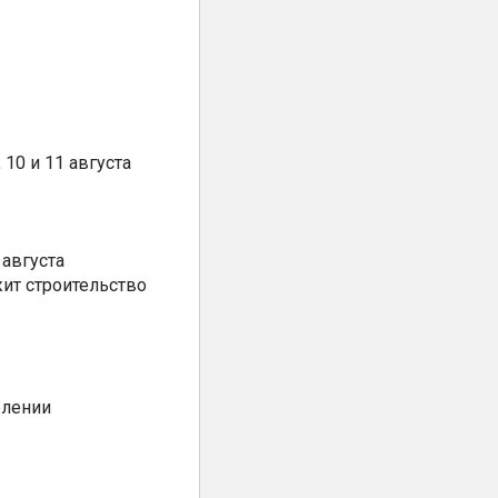
10 и 11 августа
августа
ит строительство
елении