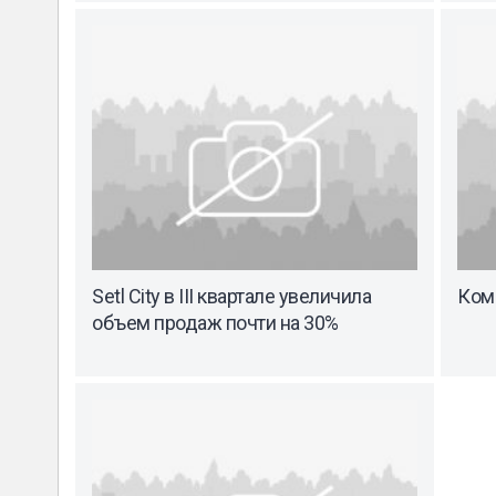
Setl City в III квартале увеличила
Ком
объем продаж почти на 30%