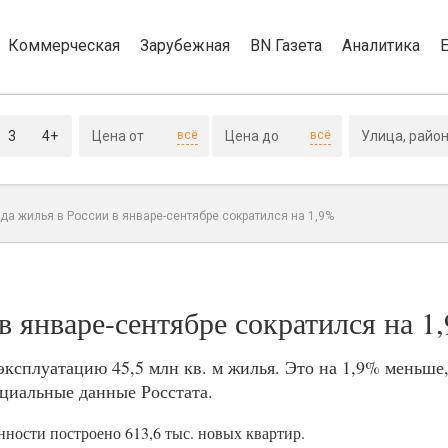
Коммерческая
Зарубежная
BN Газета
Аналитика
3
4+
всё
всё
да жилья в России в январе-сентябре сократился на 1,9%
в январе-сентябре сократился на 1
 эксплуатацию 45,5 млн кв. м жилья. Это на 1,9% меньше,
циальные данные Росстата.
ности построено 613,6 тыс. новых квартир.