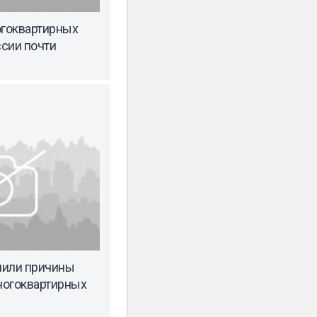
гоквартирных
сии почти
нили причины
ногоквартирных