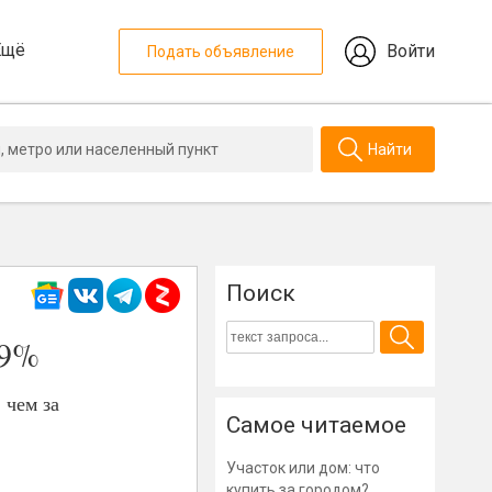
Ещё
Войти
Подать объявление
Найти
Поиск
,9%
 чем за
Самое читаемое
Участок или дом: что
купить за городом?