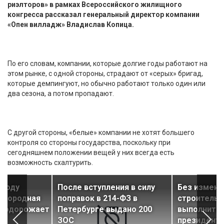
риэлторов» в рамках Всероссийского жилищного
конгресса рассказал генеральный директор компании
«Опен вилладж» Владислав Копица.
По его словам, компании, которые долгие годы работают на
этом рынке, с одной стороны, страдают от «серых» бригад,
которые демпингуют, но обычно работают только один или
два сезона, а потом пропадают.
С другой стороны, «белые» компании не хотят большего
контроля со стороны государства, поскольку при
сегодняшнем положении вещей у них всегда есть
возможность схалтурить.
 году
После вступления в силу
Без измене
загородная
поправок в 214-ФЗ в
строительн
 подорожает
Петербурге выдано 200
выполнить 
ЗОС
президента