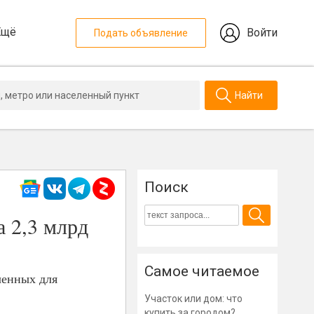
Ещё
Войти
Подать объявление
Найти
Поиск
а 2,3 млрд
Самое читаемое
ченных для
Участок или дом: что
купить за городом?