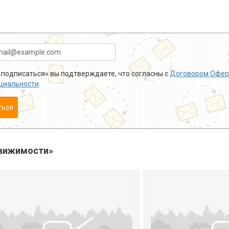
подписаться» вы подтверждаете, что согласны с
Договором Офер
циальности
.
ться
вижимости»