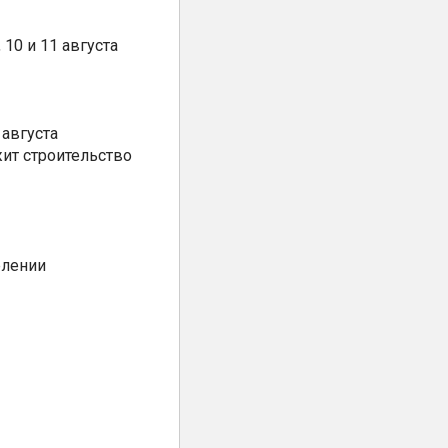
10 и 11 августа
августа
ит строительство
елении