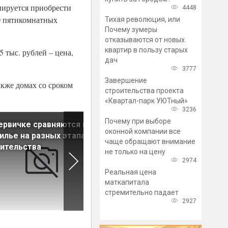
нируется приобрести
4448
40 пятикомнатных
Тихая революция, или
Почему зумеры
отказываются от новых
квартир в пользу старых
 тыс. рублей – цена,
дач
3777
Завершение
акже домах со сроком
строительства проекта
«Квартал-парк УЮТный»
3236
Почему при выборе
ервичке сравняются цены
Банки продолжают оценива
оконной компании все
илье на разных этапах
жилье не по кадастровой, а
чаще обращают внимание
ительства
рыночной стоимости
не только на цену
2974
Реальная цена
маткапитала
стремительно падает
2927