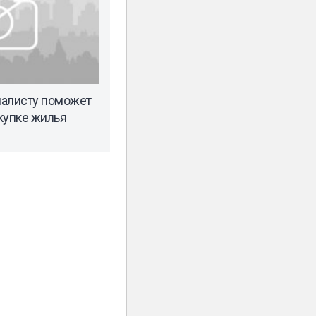
иалисту поможет
купке жилья