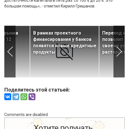
достаточности капитала в пять раз: со 100% до 20%. Это
большая помощь», - отметил Кирилл Гришанов.
ти рынка
В рамках проектного
Переход на
за 12
финансирования у банков
позволит д
появятся новые кредитные
своему ус
продукты
расторгать
Поделитесь этой статьей:
Comments are disabled
Хотите получать