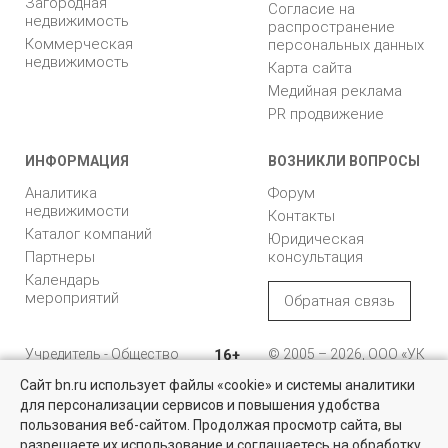
Загородная
Согласие на
недвижимость
распространение
Коммерческая
персональных данных
недвижимость
Карта сайта
Медийная реклама
PR продвижение
ИНФОРМАЦИЯ
ВОЗНИКЛИ ВОПРОСЫ
Аналитика
Форум
недвижимости
Контакты
Каталог компаний
Юридическая
Партнеры
консультация
Календарь
мероприятий
Обратная связь
Учредитель - Общество
16+
© 2005 – 2026, ООО «УК
с ограниченной
«БН»
Сайт bn.ru использует файлы «cookie» и системы аналитики
ответственностью
"Управляющая
196105, Санкт-
для персонализации сервисов и повышения удобства
Найти квартиру - это просто!
компания "Бюллетень
Петербург, пр. Юрия
пользования веб-сайтом. Продолжая просмотр сайта, вы
недвижимости"
Гагарина, 1
Выбирайте среди 14 тысяч проверенных вариантов на вторичом
разрешаете их использование и соглашаетесь на обработку