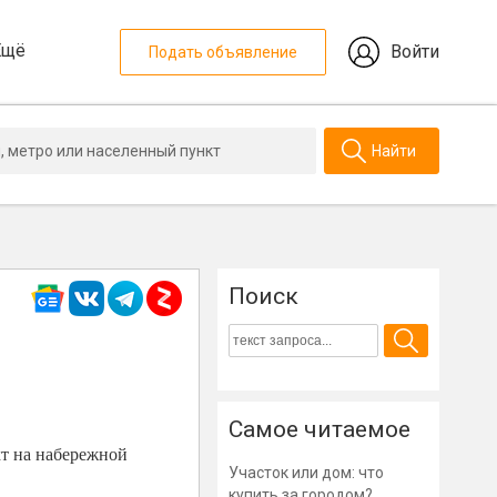
Ещё
Войти
Подать объявление
Найти
Поиск
Самое читаемое
кт на набережной
Участок или дом: что
купить за городом?