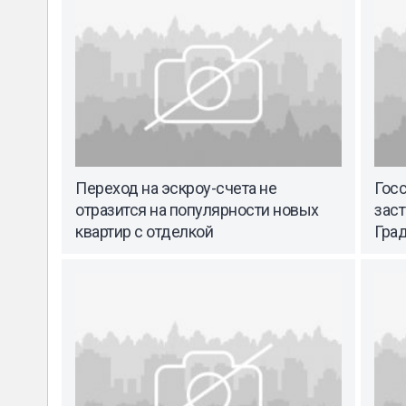
Переход на эскроу-счета не
Гос
отразится на популярности новых
заст
квартир с отделкой
Гра