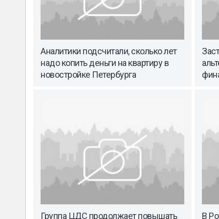
Аналитики подсчитали, сколько лет
Зас
надо копить деньги на квартиру в
аль
новостройке Петербурга
фин
Группа ЦДС продолжает повышать
В Р