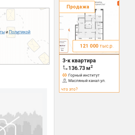
Продажа
ты
и
Политикой
121 000
тыс.р.
3-к квартира
2
136.73
м
Горный институт
Масляный канал ул.
что это?