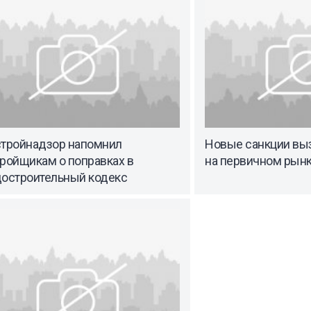
стройнадзор напомнил
Новые санкции выз
ройщикам о поправках в
на первичном рын
достроительный кодекс