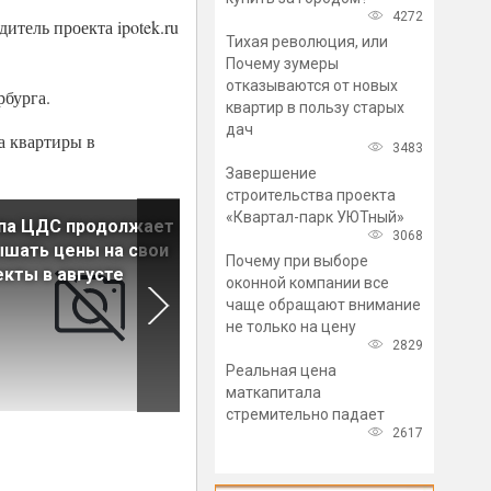
4272
итель проекта ipotek.ru
Тихая революция, или
Почему зумеры
отказываются от новых
рбурга.
квартир в пользу старых
дач
а квартиры в
3483
Завершение
строительства проекта
«Квартал-парк УЮТный»
ппа ЦДС продолжает
В России сохраняются
3068
шать цены на свои
серьезные резервы спроса 
Почему при выборе
кты в августе
недвижимость
оконной компании все
чаще обращают внимание
не только на цену
2829
Реальная цена
маткапитала
стремительно падает
2617