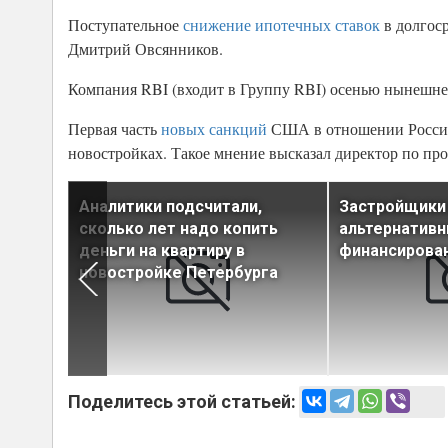
Поступательное
снижение ипотечных ставок
в долгоср
Дмитрий Овсянников.
Компания RBI (входит в Группу RBI) осенью нынешне
Первая часть
новых санкций
США в отношении России, 
новостройках. Такое мнение высказал директор по пр
аст
Аналитики подсчитали,
Застройщики
 3
сколько лет надо копить
альтернатив
ий
деньги на квартиру в
финансирова
новостройке Петербурга
Поделитесь этой статьей: