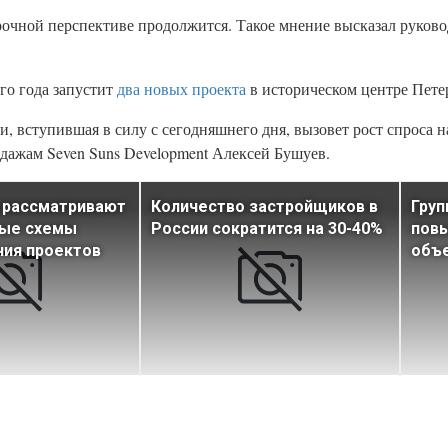
очной перспективе продолжится. Такое мнение высказал руковод
го года запустит
два новых проекта
в историческом центре Пете
вступившая в силу с сегодняшнего дня, вызовет рост спроса н
одажам Seven Suns Development Алексей Бушуев.
 рассматривают
Количество застройщиков в
Гру
ные схемы
России сократится на 30-40%
повы
ния проектов
объе