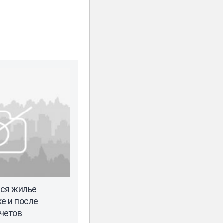
еся жилье
е и после
четов