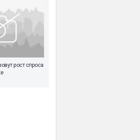
овут рост спроса
ке