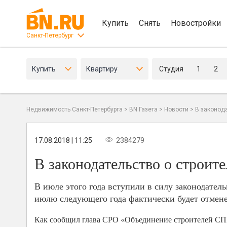
Купить
Снять
Новостройки
Санкт-Петербург
Купить
Квартиру
Студия
1
2
Недвижимость Санкт-Петербурга
>
BN Газета
>
Новости
>
В законод
17.08.2018 | 11:25
2384279
В законодательство о строит
В июле этого года вступили в силу законодате
июлю следующего года фактически будет отмене
Как сообщил глава СРО «Объединение строителей СПБ