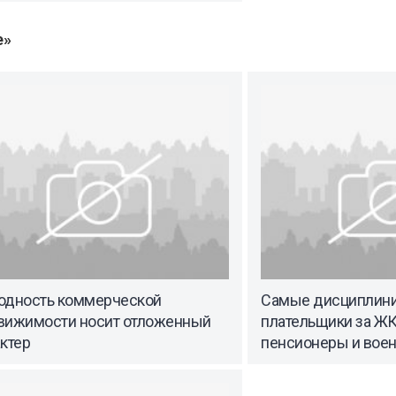
е»
одность коммерческой
Самые дисциплин
вижимости носит отложенный
плательщики за ЖКУ
ктер
пенсионеры и вое