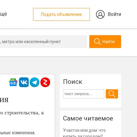
Ещё
Войти
Подать объявление
Найти
Поиск
ния
 строительства, к
Самое читаемое
Участок или дом: что
ьные изменения.
купить за городом?