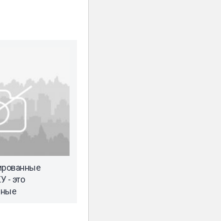
ированные
 - это
нные