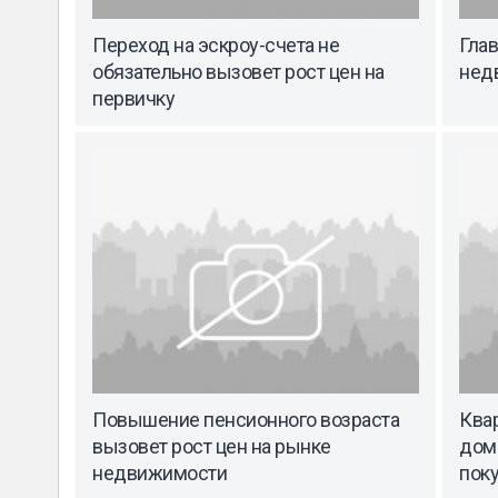
Переход на эскроу-счета не
Гла
обязательно вызовет рост цен на
недв
первичку
Повышение пенсионного возраста
Ква
вызовет рост цен на рынке
дом
недвижимости
пок