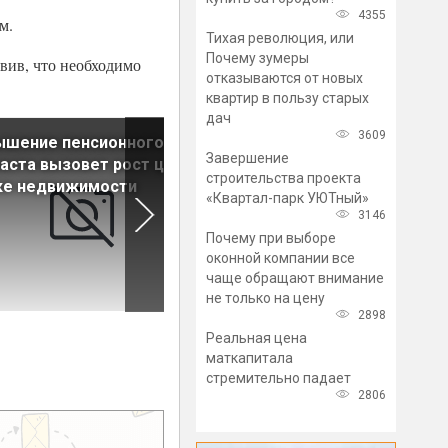
4355
м.
Тихая революция, или
Почему зумеры
вив, что необходимо
отказываются от новых
квартир в пользу старых
дач
3609
ышение пенсионного
Квартиры в старых панельн
Завершение
аста вызовет рост цен на
домах вновь интересуют
строительства проекта
ке недвижимости
покупателей
«Квартал-парк УЮТный»
3146
Почему при выборе
оконной компании все
чаще обращают внимание
не только на цену
2898
Реальная цена
маткапитала
стремительно падает
2806