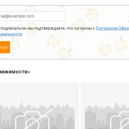
подписаться» вы подтверждаете, что согласны с
Договором Офер
циальности
.
ться
вижимости»