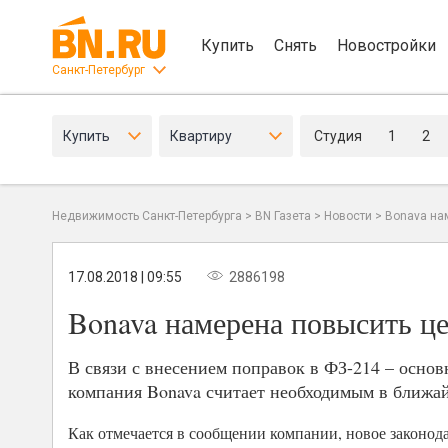
Купить
Снять
Новостройки
Санкт-Петербург
Купить
Квартиру
Студия
1
2
Недвижимость Санкт-Петербурга
>
BN Газета
>
Новости
>
Bonava нам
17.08.2018 | 09:55
2886198
Bonava намерена повысить це
В связи с внесением поправок в ФЗ-214 – осно
компания Bonava считает необходимым в ближай
Как отмечается в сообщении компании, новое законод