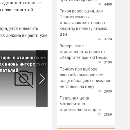
ет административные
4408
а появления этой
Тихая революция, или
Почему зумеры
отказываются от новых
 придется повысить
квартир в пользу старых
дач
тах должна вырасти уже
3724
Завершение
строительства проекта
тиры в старых панельных
После отмены долевки
«Квартал-парк УЮТный»
3199
х вновь интересуют
строить жилье будут тольк
Почему при выборе
пателей
лидеры отрасли
оконной компании все
чаще обращают внимание
не только на цену
2939
Реальная цена
маткапитала
стремительно падает
2869