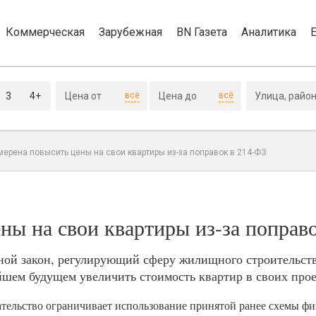
Коммерческая
Зарубежная
BN Газета
Аналитика
3
4+
всё
всё
ерена повысить цены на свои квартиры из-за поправок в 214-ФЗ
ны на свои квартиры из-за поправ
вной закон, регулирующий сферу жилищного строительств
шем будущем увеличить стоимость квартир в своих прое
ательство ограничивает использование принятой ранее схемы фи