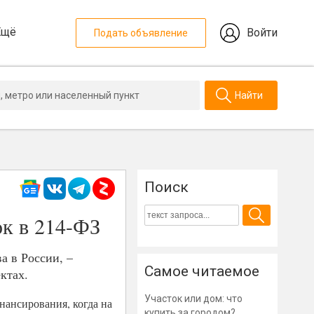
Ещё
Войти
Подать объявление
Найти
Поиск
ок в 214-ФЗ
а в России, –
Самое читаемое
ктах.
Участок или дом: что
нансирования, когда на
купить за городом?