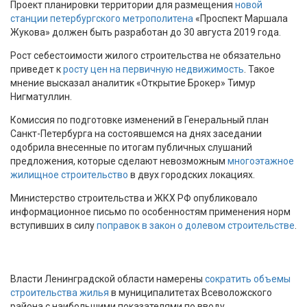
Проект планировки территории для размещения
новой
станции петербургского метрополитена
«Проспект Маршала
Жукова» должен быть разработан до 30 августа 2019 года.
Рост себестоимости жилого строительства не обязательно
приведет к
росту цен на первичную недвижимость
. Такое
мнение высказал аналитик «Открытие Брокер» Тимур
Нигматуллин.
Комиссия по подготовке изменений в Генеральный план
Санкт-Петербурга на состоявшемся на днях заседании
одобрила внесенные по итогам публичных слушаний
предложения, которые сделают невозможным
многоэтажное
жилищное строительство
в двух городских локациях.
Министерство строительства и ЖКХ РФ опубликовало
информационное письмо по особенностям применения норм
вступивших в силу
поправок в закон о долевом строительстве
.
Власти Ленинградской области намерены
сократить объемы
строительства жилья
в муниципалитетах Всеволожского
района с наибольшими показателями по вводу