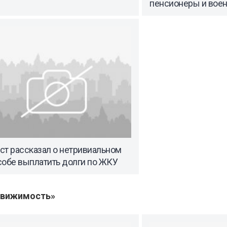
пенсионеры и вое
ст рассказал о нетривиальном
собе выплатить долги по ЖКУ
движимость»