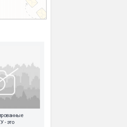
ированные
 - это