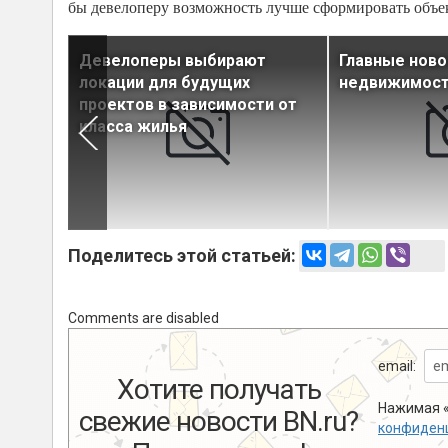
бы девелоперу возможность лучше сформировать объекты 
одит на
Девелоперы выбирают
Главные ново
локации для будущих
недвижимости
проектов в зависимости от
класса жилья
Поделитесь этой статьей:
Comments are disabled
email:
Хотите получать
Нажимая «
свежие новости BN.ru?
конфиден