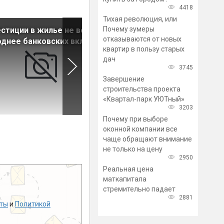
4418
Тихая революция, или
Почему зумеры
стиции в жилье не всегда
Юрист рассказал о
отказываются от новых
днее банковских вкладов
нетривиальном способе
квартир в пользу старых
выплатить долги по ЖКУ
дач
3745
Завершение
строительства проекта
«Квартал-парк УЮТный»
3203
Почему при выборе
оконной компании все
чаще обращают внимание
не только на цену
2950
Реальная цена
маткапитала
стремительно падает
2881
ты
и
Политикой