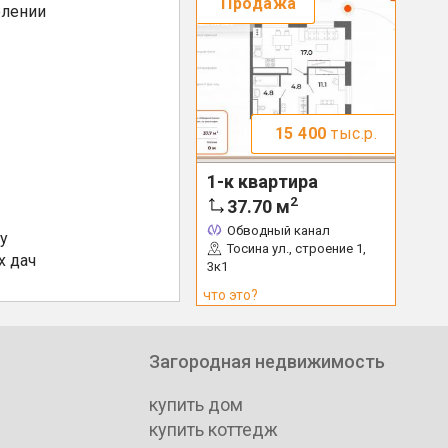
Продажа
елении
15 400
тыс.р.
1-к квартира
2
37.70
м
Обводный канал
у
Тосина ул., строение 1,
х дач
3к1
что это?
Загородная недвижимость
купить дом
купить коттедж