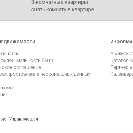
3-комнатные квартиры
снять комнату в квартире
НЕДВИЖИМОСТИ
ИНФОРМА
епечатки
Аналитик
нфиденциальности BN.ru
Каталог 
ьское соглашение
Партнеры
 распространение персональных данных
Календар
клама
ение
стью "Управляющая