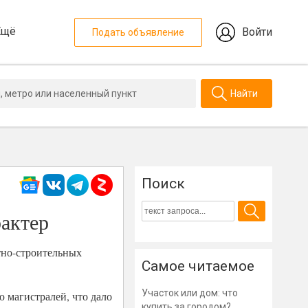
Ещё
Войти
Подать объявление
Найти
Поиск
актер
тно-строительных
Самое читаемое
Участок или дом: что
 магистралей, что дало
купить за городом?