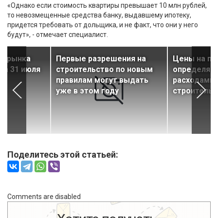
«Однако если стоимость квартиры превышает 10 млн рублей,
то невозмещенные средства банку, выдавшему ипотеку,
придется требовать от дольщика, и не факт, что они у него
будут», - отмечает специалист.
ти рынка
Первые разрешения на
Цены на пе
за 31 июля
строительство по новым
определяют
правилам могут выдать
расходами 
уже в этом году
строительс
Поделитесь этой статьей:
Comments are disabled