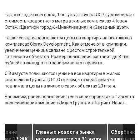
Так, с сегодняшнего дня, 1 августа, «Группа ЛСР» увеличивает
стоимость квадратного метра в жилых комплексах «Новая
Охта», «Цветной город», «Цивилизация» и «Звездный дуэт».
Также сегодня повышаются цены на квартиры во всех жилых
комплексах Glorax Development. Как отмечают в компании,
увеличение ценника связано с ростом строительной
готовности объектов. Размер повышения составит до 3 тыс.
рублей за «квадрат» в зависимости от проекта.
С 3 августа повышаются цены на все квартиры в жилых
комплексах Группы ЦДС. Отметим, что компания уже
поднимала цены на жилье в своих объектах 23 июля.
Напомним, ранее повышение цен в своих проектах с 1 августа
анонсировали компании «Лидер Групп» и «Патриот-Нева».
селение
Главные новости рынка
Сбербанк в
дома 23 ЖК
недвижимости за 31 июля
уплаты про