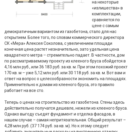
на некоторые
«излишества» в
комплектации,
сравняется по
цене с самым
демократичным вариантом из газобетона, стало для нас
открытием. Более того, по словам коммерческого директора
СК «Мера» Алексея Соколова, с увеличением площади
конечная цена растет незначительно, зато удельная цена
квадратного метра – стремительно падает. В частности, дом
по рассматриваемому проекту из клееного бруса обойдется в
4,16 млн руб., или 36 183 руб. за кв. м. При этом похожий проект
170 кв. м – уже 5,12 млн руб. или 30 118 руб. за кв. м. Вот вам и
ответ на вопрос о целесообразности экономить на площадях.
Применительно к домам из клееного бруса, это правило
работает на все сто.
Теперь о ценах на строительство из газобетона. Стены здесь
действительно получатся дешевле, нежели из клееного бруса.
Однако выгоду съедят фундамент и отделка фасадов, в
нашем случае – самая непритязательная. Общий результат –
4,28 млн руб. (37 174 руб. за кв. м). Но к этому следует
добавить значительные расходы на внутреннюю отделку.