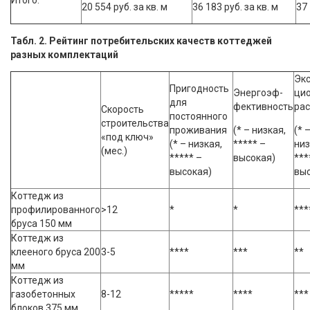
20 554 руб. за кв. м
36 183 руб. за кв. м
37 
Табл. 2. Рейтинг потребительских качеств коттеджей
разных комплектаций
Экс
Пригодность
Энергоэф-
ци
для
фективность
ра
Скорость
постоянного
строительства
проживания
(* – низкая,
(* 
«под ключ»
(* – низкая,
***** –
низ
(мес.)
***** –
высокая)
***
высокая)
выс
Коттедж из
профилированного
>12
*
*
***
бруса 150 мм
Коттедж из
клееного бруса 200
3-5
****
***
**
мм
Коттедж из
газобетонных
8-12
*****
****
***
блоков 375 мм