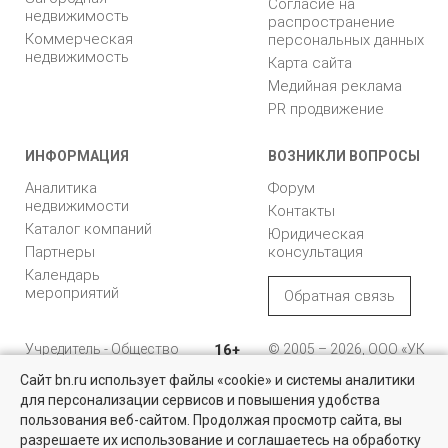
Согласие на
недвижимость
распространение
Коммерческая
персональных данных
недвижимость
Карта сайта
Медийная реклама
PR продвижение
ИНФОРМАЦИЯ
ВОЗНИКЛИ ВОПРОСЫ
Аналитика
Форум
недвижимости
Контакты
Каталог компаний
Юридическая
Партнеры
консультация
Календарь
мероприятий
Обратная связь
Учредитель - Общество
16+
© 2005 – 2026, ООО «УК
с ограниченной
«БН»
Сайт bn.ru использует файлы «cookie» и системы аналитики
ответственностью
"Управляющая
196105, Санкт-
для персонализации сервисов и повышения удобства
компания "Бюллетень
Петербург, пр. Юрия
Недвижимость за городом
пользования веб-сайтом. Продолжая просмотр сайта, вы
недвижимости"
Гагарина, 1
разрешаете их использование и соглашаетесь на обработку
Выбирайте среди тысяч проверенных объявлений в Ленобласти