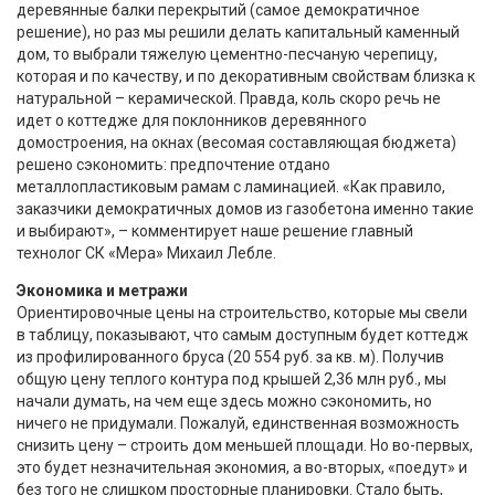
деревянные балки перекрытий (самое демократичное
решение), но раз мы решили делать капитальный каменный
дом, то выбрали тяжелую цементно-песчаную черепицу,
которая и по качеству, и по декоративным свойствам близка к
натуральной – керамической. Правда, коль скоро речь не
идет о коттедже для поклонников деревянного
домостроения, на окнах (весомая составляющая бюджета)
решено сэкономить: предпочтение отдано
металлопластиковым рамам с ламинацией. «Как правило,
заказчики демократичных домов из газобетона именно такие
и выбирают», – комментирует наше решение главный
технолог СК «Мера» Михаил Лебле.
Экономика и метражи
Ориентировочные цены на строительство, которые мы свели
в таблицу, показывают, что самым доступным будет коттедж
из профилированного бруса (20 554 руб. за кв. м). Получив
общую цену теплого контура под крышей 2,36 млн руб., мы
начали думать, на чем еще здесь можно сэкономить, но
ничего не придумали. Пожалуй, единственная возможность
снизить цену – строить дом меньшей площади. Но во-первых,
это будет незначительная экономия, а во-вторых, «поедут» и
без того не слишком просторные планировки. Стало быть,