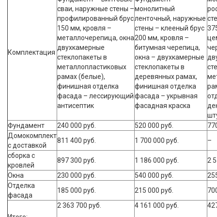
сваи, наружные стены –
монолитный
ро
профилированный брус
ленточный, наружные
ст
150 мм, кровля –
стены – клееный брус
37
металлочерепица, окна
200 мм, кровля –
це
двухкамерные
битумная черепица,
че
Комплектация
стеклопакеты в
окна – двухкамерные
дв
металлопластиковых
стеклопакеты в
ст
рамах (белые),
деревянных рамах,
ме
финишная отделка
финишная отделка
ра
фасада – лессирующий
фасада – укрывная
от
антисептик
фасадная краска
де
шт
Фундамент
240 000 руб.
520 000 руб.
770
Домокомплект
811 400 руб.
1 700 000 руб.
–
с доставкой
сборка с
897 300 руб.
1 186 000 руб.
2 5
кровлей
Окна
230 000 руб.
540 000 руб.
255
Отделка
185 000 руб.
215 000 руб.
700
фасада
2 363 700 руб.
4 161 000 руб.
42
Итого: