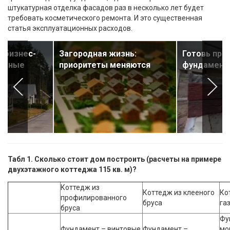
штукатурная отделка фасадов раз в несколько лет будет
требовать косметического ремонта. И это существенная
статья эксплуатационных расходов.
 бизнес-
Загородная жизнь:
Готовь про
зумные
приоритеты меняются
фундамент 
Табл 1. Сколько стоит дом построить (расчеты на примере
двухэтажного коттеджа 115 кв. м)?
Коттедж из
Коттедж из клееного
Ко
профилированного
бруса
га
бруса
Фу
Фундамент – винтовые
Фундамент –
мо