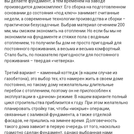
вы делаете фундамент, а тем временем на заводе
производится домокомплект. Его сборка на подготовленном
основании до состояния «под ключ» занимает считанные
недели, а современные технологии производства и сборки –
практически безусадочные. Выбрав материал сечением 200
мм, мы сможем экономить на отоплении. Но если бы мы не
экономили на фундаменте и стяжке пола с водяным
отоплением, то получили бы дом не просто пригодный для
постоянного проживания, а весьма и весьма комфортный.
Стало быть, по показателю пригодности для постоянного
проживания – твердая «четверка».
Третий вариант – каменный коттедж (в нашем случае из
газобетона), это выбор тех, кто намерен жить в своем доме
постоянно, но такому дому нежелательны длительные
перебои с отоплением, поэтому он не приспособлен к
эксплуатации в «дачном» режиме. В нашем варианте полный
цикл строительства приблизится к году. При этом желательно
планировать стройку так, чтобы «мокрые» операции,
связанные с заливкой фундамента, а также отделкой
фасадов, не пришлись на зимнее время. Долговечность
такого дома зависит в первую очередь от того, насколько
грамотно сделан фундамент, однако выбранная нами