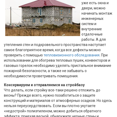
уже есть окна и
двери, можно
начинать монтаж
инженерных
систем и
внутренние
отделочные
работы. А для
утепления стен и подкровельного пространства наступает
самое благоприятное время, когда все дефекты можно
проверить с помощью
тепловизионного обследования
. При
использовании для обогрева тепловых пушек, конвекторов и
газовых горелок необходимо уделять пристальное внимание
пожарной безопасности, а также не забывать о
необходимости проветривать помещения.
Консервируем и отправляемся на стройбазу
Что делать, если стройку все-таки решено отложить до
весны? Прежде всего, нужно позаботиться о защите
конструкций и материалов от атмосферных осадков. Но здесь
нельзя переусердствовать. Если вы плотно укутаете
«недострой» полиэтиленом, можно добиться обратного
эффекта: приехав весной, обнаружите черные стены и