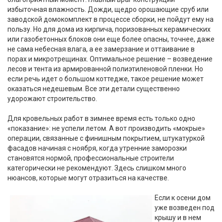
избыточная влажность. Дожди, щедро орошающие сруб или
заводской домокомплект в процессе сборки, не пойдут ему на
пользу. Но для дома из кирпича, поризованных керамических
или газобетонных блоков они еще более опасны, точнее, даже
не сама небесная влага, а ее замерзание и оттаивание в
порах и микротрещинах. Оптимальное решение – возведение
лесов и тента из армированной полиэтиленовой пленки. Но
если речь идет о большом коттедже, такое решение может
оказаться недешевым. Все эти детали существенно
удорожают строительство.
Для кровельных работ в зимнее время есть только одно
«показание»: не успели летом. А вот производить «мокрые»
операции, связанные с финишным покрытием, штукатуркой
фасадов начиная с ноября, когда утренние заморозки
становятся нормой, профессиональные строители
категорически не рекомендуют. Здесь слишком много
нюансов, которые могут отразиться на качестве.
Если к осени дом
уже возведен под
крышу и в нем