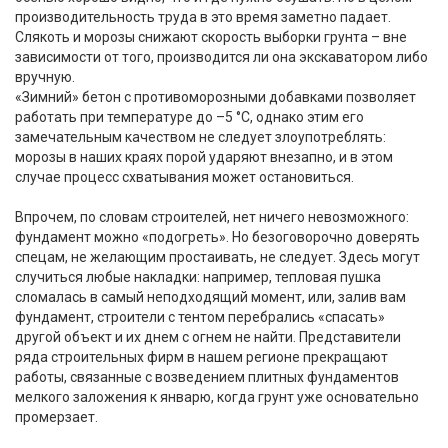
производительность труда в это время заметно падает.
Слякоть и морозы снижают скорость выборки грунта – вне
зависимости от того, производится ли она экскаватором либо
вручную.
«Зимний» бетон с противоморозными добавками позволяет
работать при температуре до –5 °С, однако этим его
замечательным качеством не следует злоупотреблять:
морозы в наших краях порой ударяют внезапно, и в этом
случае процесс схватывания может остановиться.
Впрочем, по словам строителей, нет ничего невозможного:
фундамент можно «подогреть». Но безоговорочно доверять
спецам, не желающим простаивать, не следует. Здесь могут
случиться любые накладки: например, тепловая пушка
сломалась в самый неподходящий момент, или, залив вам
фундамент, строители с тентом перебрались «спасать»
другой объект и их днем с огнем не найти. Представители
ряда строительных фирм в нашем регионе прекращают
работы, связанные с возведением плитных фундаментов
мелкого заложения к январю, когда грунт уже основательно
промерзает.