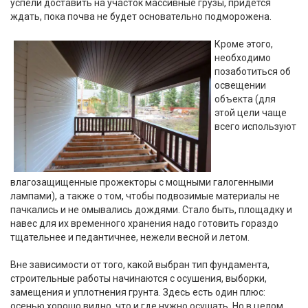
успели доставить на участок массивные грузы, придется
ждать, пока почва не будет основательно подморожена.
Кроме этого,
необходимо
позаботиться об
освещении
объекта (для
этой цели чаще
всего используют
влагозащищенные прожекторы с мощными галогенными
лампами), а также о том, чтобы подвозимые материалы не
пачкались и не омывались дождями. Стало быть, площадку и
навес для их временного хранения надо готовить гораздо
тщательнее и педантичнее, нежели весной и летом.
Вне зависимости от того, какой выбран тип фундамента,
строительные работы начинаются с осушения, выборки,
замещения и уплотнения грунта. Здесь есть один плюс:
осенью хорошо видно, что и где нужно осушать. Но в целом