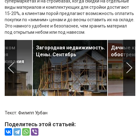
супермаркетах и на стройбазах, когда скидки на отдельные
виды материалов и комплектующих для стройки достигают
15-20%, а клиентам порой предлагают возможность оплатить
покупки по «зимним» ценам и до весны оставить их на складе.
Это намного удобнее и безопаснее, чем хранить материал
под открытым небом или под навесом.
инском
Загородная недвижимость.
Дачные кра
 для
Цены. Сентябрь
обострени
роживания
Текст:
Филипп Урбан
Поделитесь этой статьей: