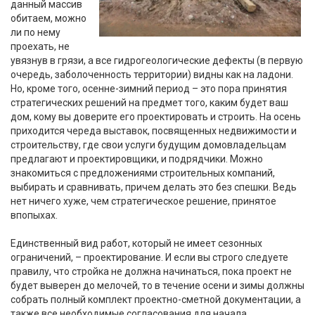
данный массив
обитаем, можно
ли по нему
проехать, не
увязнув в грязи, а все гидрогеологические дефекты (в первую
очередь, заболоченность территории) видны как на ладони.
Но, кроме того, осенне-зимний период – это пора принятия
стратегических решений на предмет того, каким будет ваш
дом, кому вы доверите его проектировать и строить. На осень
приходится череда выставок, посвященных недвижимости и
строительству, где свои услуги будущим домовладельцам
предлагают и проектировщики, и подрядчики. Можно
знакомиться с предложениями строительных компаний,
выбирать и сравнивать, причем делать это без спешки. Ведь
нет ничего хуже, чем стратегическое решение, принятое
впопыхах.
Единственный вид работ, который не имеет сезонных
ограничений, – проектирование. И если вы строго следуете
правилу, что стройка не должна начинаться, пока проект не
будет выверен до мелочей, то в течение осени и зимы должны
собрать полный комплект проектно-сметной документации, а
также все необходимые согласования для начала