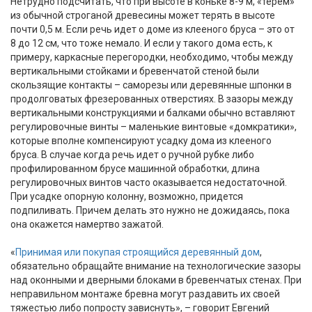
Нетрудно подсчитать, что при высоте в коньке 8-9 м, «терем»
из обычной строганой древесины может терять в высоте
почти 0,5 м. Если речь идет о доме из клееного бруса – это от
8 до 12 см, что тоже немало. И если у такого дома есть, к
примеру, каркасные перегородки, необходимо, чтобы между
вертикальными стойками и бревенчатой стеной были
скользящие контакты – саморезы или деревянные шпонки в
продолговатых фрезерованных отверстиях. В зазоры между
вертикальными конструкциями и балками обычно вставляют
регулировочные винты – маленькие винтовые «домкратики»,
которые вполне компенсируют усадку дома из клееного
бруса. В случае когда речь идет о ручной рубке либо
профилированном брусе машинной обработки, длина
регулировочных винтов часто оказывается недостаточной.
При усадке опорную колонну, возможно, придется
подпиливать. Причем делать это нужно не дожидаясь, пока
она окажется намертво зажатой.
«
Принимая или покупая строящийся деревянный дом
,
обязательно обращайте внимание на технологические зазоры
над оконными и дверными блоками в бревенчатых стенах. При
неправильном монтаже бревна могут раздавить их своей
тяжестью либо попросту зависнуть», – говорит Евгений