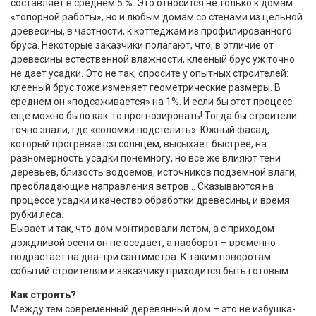
составляет в среднем 5 %. Это относится не только к домам
«топорной работы», но и любым домам со стенами из цельной
древесины, в частности, к коттеджам из профилированного
бруса. Некоторые заказчики полагают, что, в отличие от
древесины естественной влажности, клееный брус уж точно
не дает усадки. Это не так, спросите у опытных строителей:
клееный брус тоже изменяет геометрические размеры. В
среднем он «подсаживается» на 1%. И если бы этот процесс
еще можно было как-то прогнозировать! Тогда бы строители
точно знали, где «соломки подстелить». Южный фасад,
который прогревается солнцем, высыхает быстрее, на
равномерность усадки понемногу, но все же влияют тени
деревьев, близость водоемов, источников подземной влаги,
преобладающие направления ветров… Сказываются на
процессе усадки и качество обработки древесины, и время
рубки леса.
Бывает и так, что дом монтировали летом, а с приходом
дождливой осени он не оседает, а наоборот – временно
подрастает на два-три сантиметра. К таким поворотам
событий строителям и заказчику приходится быть готовым.
Как строить?
Между тем современный деревянный дом – это не избушка-