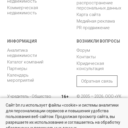
недвижимость
распространение
Коммерческая
персональных данных
недвижимость
Карта сайта
Медийная реклама
PR продвижение
ИНФОРМАЦИЯ
ВОЗНИКЛИ ВОПРОСЫ
Аналитика
Форум
недвижимости
Контакты
Каталог компаний
Юридическая
Партнеры
консультация
Календарь
мероприятий
Обратная связь
Учредитель - Общество
16+
© 2005 – 2026, ООО «УК
с ограниченной
«БН»
Сайт bn.ru использует файлы «cookie» и системы аналитики
ответственностью
"Управляющая
196105, Санкт-
для персонализации сервисов и повышения удобства
Дома, дачи и участки
компания "Бюллетень
Петербург, пр. Юрия
пользования веб-сайтом. Продолжая просмотр сайта, вы
недвижимости"
Гагарина, 1
У нас более 6 тысяч предложений загородной недвижимости от
разрешаете их использование и соглашаетесь на обработку
собственников и агентств недвижимости