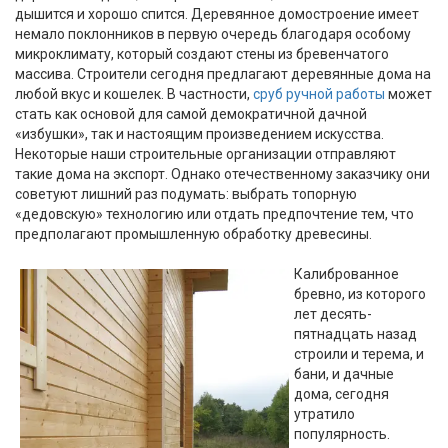
дышится и хорошо спится. Деревянное домостроение имеет
немало поклонников в первую очередь благодаря особому
микроклимату, который создают стены из бревенчатого
массива. Строители сегодня предлагают деревянные дома на
любой вкус и кошелек. В частности,
сруб ручной работы
может
стать как основой для самой демократичной дачной
«избушки», так и настоящим произведением искусства.
Некоторые наши строительные организации отправляют
такие дома на экспорт. Однако отечественному заказчику они
советуют лишний раз подумать: выбрать топорную
«дедовскую» технологию или отдать предпочтение тем, что
предполагают промышленную обработку древесины.
Калиброванное
бревно, из которого
лет десять-
пятнадцать назад
строили и терема, и
бани, и дачные
дома, сегодня
утратило
популярность.