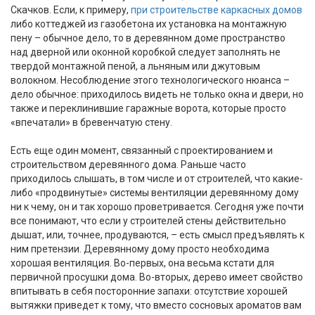
Скачков. Если, к примеру,
при строительстве каркасных домов
либо коттеджей из газобетона их установка на монтажную
пену – обычное дело, то в деревянном доме пространство
над дверной или оконной коробкой следует заполнять не
твердой монтажной пеной, а льняным или джутовым
волокном. Несоблюдение этого технологического нюанса –
дело обычное: приходилось видеть не только окна и двери, но
также и переклинившие гаражные ворота, которые просто
«впечатали» в бревенчатую стену.
Есть еще один момент, связанный с проектированием и
строительством деревянного дома. Раньше часто
приходилось слышать, в том числе и от строителей, что какие-
либо «продвинутые» системы вентиляции деревянному дому
ни к чему, он и так хорошо проветривается. Сегодня уже почти
все понимают, что если у строителей стены действительно
дышат, или, точнее, продуваются, – есть смысл предъявлять к
ним претензии. Деревянному дому просто необходима
хорошая вентиляция. Во-первых, она весьма кстати для
первичной просушки дома. Во-вторых, дерево имеет свойство
впитывать в себя посторонние запахи: отсутствие хорошей
вытяжки приведет к тому, что вместо сосновых ароматов вам