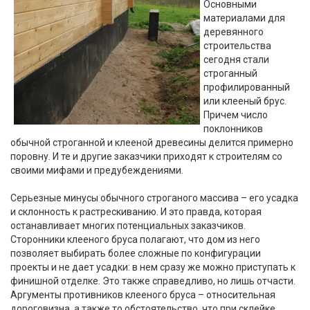
Основными
материалами для
деревянного
строительства
сегодня стали
строганный
профилированный
или клееный брус.
Причем число
поклонников
обычной строганной и клееной древесины делится примерно
поровну. И те и другие заказчики приходят к строителям со
своими мифами и предубеждениями.
Серьезные минусы обычного строганого массива – его усадка
и склонность к растрескиванию. И это правда, которая
останавливает многих потенциальных заказчиков.
Сторонники клееного бруса полагают, что дом из него
позволяет выбирать более сложные по конфигурации
проекты и не дает усадки: в нем сразу же можно приступать к
финишной отделке. Это также справедливо, но лишь отчасти.
Аргументы противников клееного бруса – относительная
дороговизна, а также то обстоятельство, что при склейке