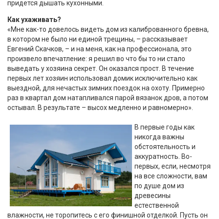
придется дышать кухонными.
Как ухаживать?
«Мне как-то довелось видеть дом из калиброванного бревна,
в котором не было ни единой трещины, – рассказывает
Евгений Скачков, – и на меня, как на профессионала, это
произвело впечатление: я решил во что бы то ни стало
выведать у хозяина секрет. Он оказался прост. В течение
первых лет хозяин использовал домик исключительно как
выездной, для нечастых зимних поездок на охоту. Примерно
раз в квартал дом натапливался парой вязанок дров, а потом
остывал. В результате – высох медленно и равномерно».
В первые годы как
никогда важны
обстоятельность и
аккуратность. Во-
первых, если, несмотря
на все сложности, вам
по душе дом из
древесины
естественной
влажности, не торопитесь с его финишной отделкой. Пусть он