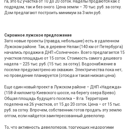
га, это 62 участка от 10 до 20 соток. Наделы продаются как с
подрядом, так и без оного. Цена земли – 70 тыс. руб. за сотку.
Дом предлагают построить минимум за 3 млн руб.
Скромное лужское предложение
Зато новые проекты (правда, небольшие) есть в удаленном
Лужском районе. Так, в деревне Нелаи (140 км от Петербурга)
начались продажи в ДНП «Солнечное». Всего предлагается 15
участков площадью от 15 соток. Стоимость самого дешевого
надела – 225 тыс. руб. (15 тыс. за сотку). Водоснабжение в
поселке предусмотрено из скважин. Электричества пока нет,
но проведение планируется (отсюда и такая низкая цена).
Еще один новый проект в Лужском районе – ДНП «Надежда»
(158-й километр Киевского шоссе, на берегу озера Врево).
Общая площадь будущего поселка – 8 га. Территория
поделена на 26 участков, от 15 до 20 соток. Цена – от 15 тыс.
руб. за сотку. Впрочем, собственник готов продать эту землю
оптом, если найдется заинтересованный девелопер.
То, что активность девелоперов, торгующих недорогими