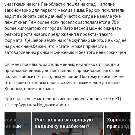
участками на юге Ленобласти, пошла на спад – вполне
закономерно для первого месяца зимы. Редкий покупатель
ездит выбирать себе дачный участок, когда на земле уже
лежит снег. Тем более если поселок располагается в 70 и
более километрах от города. Зато весной можно ожидать
резкого роста нового предложения в проектах такого
формата. Дешевой земли на юге скуплено много, и выход ее
на рынок неизбежен, что, кстати, может привести к
затовариванию рынка и снижению и без того невысоких цен.
Сегмент поселков, расположенных недалеко от города и
предназначенных для постоянного проживания, не столь
сильно зависит от погодных условий. Поэтому не исключено,
что о каких-то новых проектах мы услышим еще до весны.
Впрочем, время покажет…
При подготовке материала использованы данные БН и КЦ
«Петербургская Недвижимость»
джей и
Рост цен на загородную
Хорошо ли 
ственный
недвижку неизбежен?
пригородах