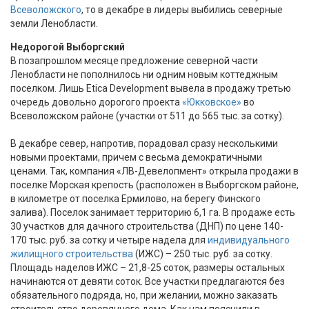
Всеволожского
, то в декабре в лидеры выбились северные
земли Ленобласти.
Недорогой Выборгский
В позапрошлом месяце предложение северной части
Ленобласти не пополнилось ни одним новым коттеджным
поселком. Лишь Etica Development вывела в продажу третью
очередь довольно дорогого проекта
«Юкковское»
во
Всеволожском районе (участки от 511 до 565 тыс. за сотку).
В декабре север, напротив, порадовал сразу несколькими
новыми проектами, причем с весьма демократичными
ценами. Так, компания «ЛВ-Девелопмент» открыла продажи в
поселке Морская крепость (расположен в Выборгском районе,
в километре от поселка Ермилово, на берегу Финского
залива). Поселок занимает территорию 6,1 га. В продаже есть
30 участков для дачного строительства (ДНП) по цене 140-
170 тыс. руб. за сотку и четыре надела для
индивидуального
жилищного строительства
(ИЖС) – 250 тыс. руб. за сотку.
Площадь наделов ИЖС – 21,8-25 соток, размеры остальных
начинаются от девяти соток. Все участки предлагаются без
обязательного подряда, но, при желании, можно заказать
строительство деревянного дома. Как нам пояснили в