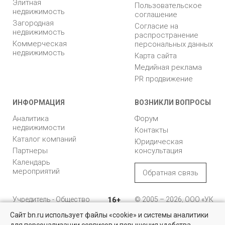
Элитная
Пользовательское
недвижимость
соглашение
Загородная
Согласие на
недвижимость
распространение
Коммерческая
персональных данных
недвижимость
Карта сайта
Медийная реклама
PR продвижение
ИНФОРМАЦИЯ
ВОЗНИКЛИ ВОПРОСЫ
Аналитика
Форум
недвижимости
Контакты
Каталог компаний
Юридическая
Партнеры
консультация
Календарь
мероприятий
Обратная связь
Учредитель - Общество
16+
© 2005 – 2026, ООО «УК
с ограниченной
«БН»
Сайт bn.ru использует файлы «cookie» и системы аналитики
ответственностью
"Управляющая
196105, Санкт-