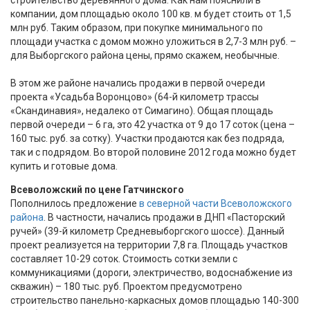
компании, дом площадью около 100 кв. м будет стоить от 1,5
млн руб. Таким образом, при покупке минимального по
площади участка с домом можно уложиться в 2,7-3 млн руб. –
для Выборгского района цены, прямо скажем, необычные.
В этом же районе начались продажи в первой очереди
проекта «Усадьба Воронцово» (64-й километр трассы
«Скандинавия», недалеко от Симагино). Общая площадь
первой очереди – 6 га, это 42 участка от 9 до 17 соток (цена –
160 тыс. руб. за сотку). Участки продаются как без подряда,
так и с подрядом. Во второй половине 2012 года можно будет
купить и готовые дома.
Всеволожский по цене Гатчинского
Пополнилось предложение
в северной части Всеволожского
района
. В частности, начались продажи в ДНП «Пасторский
ручей» (39-й километр Средневыборгского шоссе). Данный
проект реализуется на территории 7,8 га. Площадь участков
составляет 10-29 соток. Стоимость сотки земли с
коммуникациями (дороги, электричество, водоснабжение из
скважин) – 180 тыс. руб. Проектом предусмотрено
строительство панельно-каркасных домов площадью 140-300