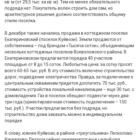
кв. м (от 29,5 тыс. за кв. м). Тем не менее обязательного
подряда нет. Покупатель волен строить дом сам, но
архитектурное решение должно соответствовать общему
стилю поселка.
В декабре также начались продажи в коттеджном поселке
Екатериновский (поселок Куйвози). Земли продаются от
собственника – под брендом «Тысяча соток», объединяющим
несколько коттеджных поселков Всеволожского района. В
Екатериновском предлагается порядка 40 участков
площадью от 8 до 15 соток. Любопытна цена: за сотку просят
всего 60-65 тыс. руб. В эту стоимость включено строительство
дорог, подведение электричества. Правда, за подключение к
центральным скважинам придется доплатить 70 тыс. руб.,
стоимость устройства локальной канализации – еще 30 тыс. с
домовладения. Газ в поселок обещают подвести через два-
три года (ориентировочная стоимость подключения – 150
тыс. руб.). Участки предлагаются без подряда, но
строительство дома заказать можно в индивидуальном
порядке.
К слову, южнее Куйвози, в районе «треугольника» Лесколово-
Кискелово-Лехтуси сейчас реализуется еще целый ряд