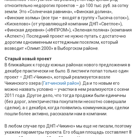
относительно недорогих проектов – до 100 тыс. руб. за сотку
земли. Это «Солнечная равнина», «Финская долина»,
«Финские холмы» (все три – входят в группу «Тысяча соток»),
«Кискелово» (от управляющей компании ДНП «Светлое»),
«Финская деревня» («ИНПРОМ»), «Зеленая поляна» (компания
«Аспект»). Последний проект не нужно путать с достаточно
дорогим одноименным коттеджным поселком, который
возводит «Олимп 2000» в Выборгском районе.
Старый новый проект
В ближайших к городу южных районах нового предложения в
декабре практически не было. В листинги попал только один
проект – ДНП «Чикино», который реализуется возле
Чикинского озера (
Гатчинский район
). Да и то новым его
можно назвать условно – участки в нем реализуются с осени
2011 года. Другое дело, что тогда продажи были единичны
(без дорог, электричества покупатели неохотно совершали
сделки), а с декабря, когда появились коммуникации, сделки
пошли более активно, рассказали нам в компании.
В любом случае про ДНП «Чикино» мы еще не писали, поэтому
укажем параметры проекта. Его общая площадь составляет 8