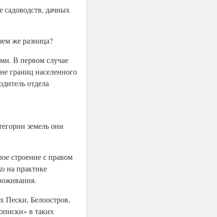
е садоводств, дачных
чем же разница?
ми. В первом случае
вне границ населенного
одитель отдела
атегории земель они
ое строение с правом
ко на практике
проживания.
х Пески, Белоостров,
описки» в таких