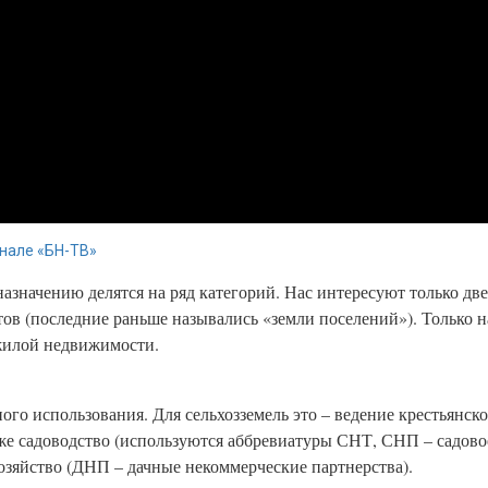
нале «БН-ТВ»
азначению делятся на ряд категорий. Нас интересуют только две
ов (последние раньше назывались «земли поселений»). Только н
 жилой недвижимости.
го использования. Для сельхозземель это – ведение крестьянско
акже садоводство (используются аббревиатуры СНТ, СНП – садов
хозяйство (ДНП – дачные некоммерческие партнерства).