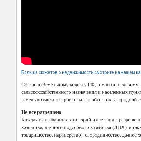
Больше сюжетов о недвижимости смотрите на нашем ка
Согласно Земельному кодексу РФ, земли по целевому н
сельскохозяйственного назначения и населенных пункт
земель возможно строительство объектов загородной
Не все разрешено
Каждая из названных категорий имеет виды разрешенно
хозяйства, личного подсобного хозяйства (ЛПХ), а т
товарищество, партнерство), огородничество, дачное 