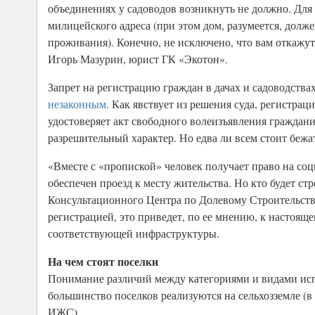
объединениях у садоводов возникнуть не должно. Для
милицейского адреса (при этом дом, разумеется, долж
проживания). Конечно, не исключено, что вам откажут,
Игорь Мазурин, юрист ГК «Экотон».
Запрет на регистрацию граждан в дачах и садоводства
незаконным
. Как явствует из решения суда, регистрац
удостоверяет акт свободного волеизъявления граждан
разрешительный характер. Но едва ли всем стоит бежа
«Вместе с «пропиской» человек получает право на соц
обеспечен проезд к месту жительства. Но кто будет ст
Консультационного Центра по Долевому Строительств
регистрацией, это приведет, по ее мнению, к настояще
соответствующей инфраструктуры.
На чем стоят поселки
Понимание различий между категориями и видами ис
большинство поселков реализуются на сельхозземле (в
ИЖС).