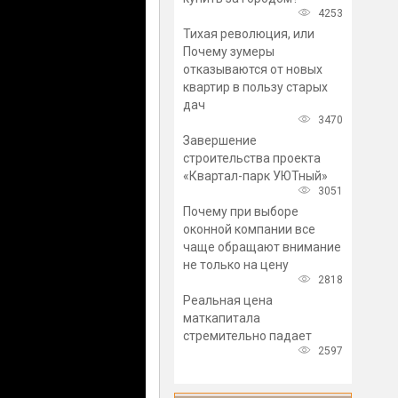
4253
Тихая революция, или
Почему зумеры
отказываются от новых
квартир в пользу старых
дач
3470
Завершение
строительства проекта
«Квартал-парк УЮТный»
3051
Почему при выборе
оконной компании все
чаще обращают внимание
не только на цену
2818
Реальная цена
маткапитала
стремительно падает
2597