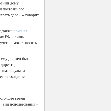
оении дому
ля постоянного
грать дело», – говорит
уд также
признал
елах РФ и лишь
учет не может носить
е ему должен быть
й директор
ешат в суды за
ег на создание
астоящее время
 (вид использования –