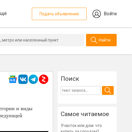
Ещё
Войти
Подать объявление
Найти
Поиск
егории и виды
Самое читаемое
оследующей
Участок или дом: что
купить за городом?