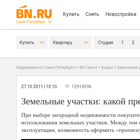
Купить
Снять
Новостройки
Санкт-Петербург
Купить
Квартиру
Студия
1
2
Недвижимость Санкт-Петербурга
>
BN Газета
>
Видео
>
Земельные у
27.10.2011 | 10:10
12914596
Земельные участки: какой пр
При выборе загородной недвижимости покупател
использования земельных участков. Между тем о
эксплуатации, возможность оформить «прописку»