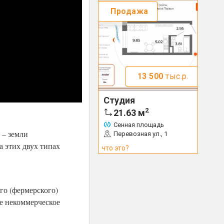
Продажа
13 500
тыс.р.
Студия
2
21.63
м
Сенная площадь
 – земли
Перевозная ул., 1
а этих двух типах
что это?
го (фермерского)
ое некоммерческое