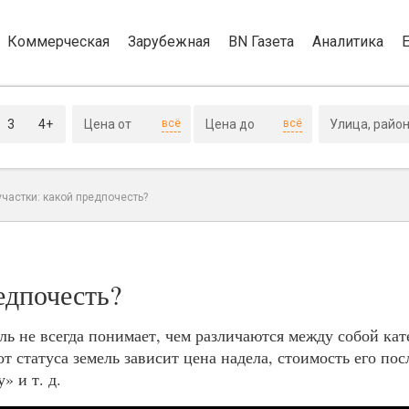
Коммерческая
Зарубежная
BN Газета
Аналитика
3
4+
всё
всё
частки: какой предпочесть?
едпочесть?
ь не всегда понимает, чем различаются между собой кат
т статуса земель зависит цена надела, стоимость его п
 и т. д.