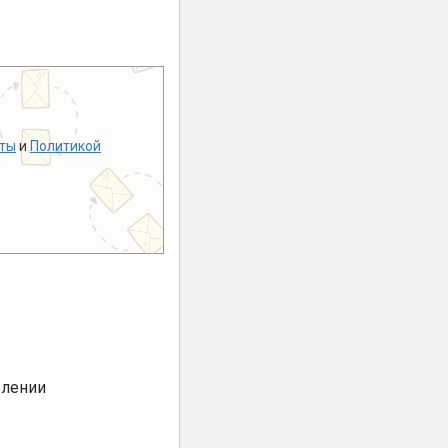
ты
и
Политикой
елении