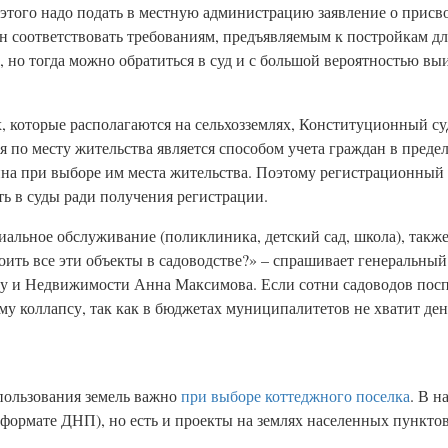
 этого надо подать в местную администрацию заявление о присв
ен соответствовать требованиям, предъявляемым к постройкам д
 но тогда можно обратиться в суд и с большой вероятностью выи
х, которые располагаются на сельхозземлях, Конституционный с
ия по месту жительства является способом учета граждан в пред
ина при выборе им места жительства. Поэтому регистрационный 
ть в суды ради получения регистрации.
иальное обслуживание (поликлиника, детский сад, школа), такж
роить все эти объекты в садоводстве?» – спрашивает генеральны
у и Недвижимости Анна Максимова. Если сотни садоводов посп
му коллапсу, так как в бюджетах муниципалитетов не хватит ден
пользования земель важно
при выборе коттеджного поселка
. В н
 формате ДНП), но есть и проекты на землях населенных пунктов