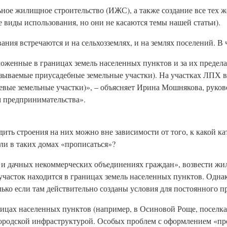
ое жилищное строительство (ИЖС), а также создание все тех ж
е виды использования, но они не касаются темы нашей статьи).
ания встречаются и на сельхозземлях, и на землях поселений. В 
ложенные в границах земель населенных пунктов и за их предела
называемые приусадебные земельные участки). На участках ЛПХ 
левые земельные участки)», – объясняет Ирина Мошнякова, руков
 предпринимательства».
одить строения на них можно вне зависимости от того, к какой к
ли в таких домах «прописаться»?
и дачных некоммерческих объединениях граждан», возвести жил
участок находится в границах земель населенных пунктов. Одна
лько если там действительно созданы условия для постоянного 
ицах населенных пунктов (например, в Осиновой Роще, поселка
 городской инфраструктурой. Особых проблем с оформлением «пр