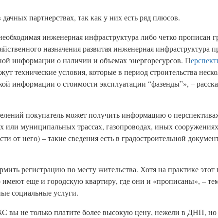
дачных партнерствах, так как у них есть ряд плюсов.
 необходимая инженерная инфраструктура либо четко прописан 
яйственного назначения развитая инженерная инфраструктура пр
ой информации о наличии и объемах энергоресурсов. П
ерспек
ажут технические условия, которые в период строительства неско
ткой информации о стоимости эксплуатации “фазенды”», – расск
оселений покупатель может получить информацию о перспектива
 или муниципальных трассах, газопроводах, иных сооружениях
ти от него) – такие сведения есть в градостроительной документ
мить регистрацию по месту жительства. Хотя на практике этот 
имеют еще и городскую квартиру, где они и «прописаны», – тем
ные социальные услуги.
С вы не только платите более высокую цену, нежели в ДНП, но 