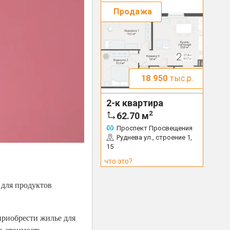
Продажа
18 950
тыс.р.
2-к квартира
2
62.70
м
Проспект Просвещения
Руднева ул., строение 1,
15
что это?
 для продуктов
приобрести жилье для
в стоимость