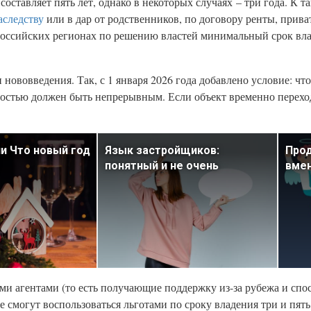
ставляет пять лет, однако в некоторых случаях – три года. К т
аследству
или в дар от родственников, по договору ренты, прив
4 российских регионах по решению властей минимальный срок вл
и нововведения. Так, с 1 января 2026 года добавлено условие: ч
остью должен быть непрерывным. Если объект временно переход
ли Что новый год
Язык застройщиков:
Про
понятный и не очень
вме
ми агентами (то есть получающие поддержку из-за рубежа и спо
смогут воспользоваться льготами по сроку владения три и пять 