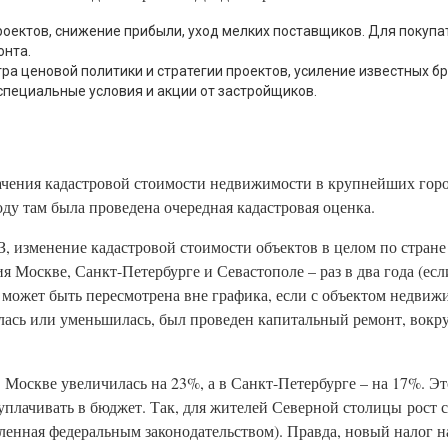
роектов, снижение прибыли, уход мелких поставщиков. Для покуп
онта.
а ценовой политики и стратегии проектов, усиление известных б
пециальные условия и акции от застройщиков.
начения кадастровой стоимости недвижимости в крупнейших гор
оду там была проведена очередная кадастровая оценка.
З, изменение кадастровой стоимости объектов в целом по стран
я Москве, Санкт-Петербурге и Севастополе – раз в два года (есл
ь может быть пересмотрена вне графика, если с объектом недви
ась или уменьшилась, был проведен капитальный ремонт, вокру
 Москве увеличилась на 23%, а в Санкт-Петербурге – на 17%. Э
плачивать в бюджет. Так, для жителей Северной столицы рост с
енная федеральным законодательством). Правда, новый налог на