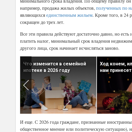
минимального срока владения. По общему правилу он со
например, продажа жилых объектов,
полученных по н
являющихся
единственным жильем
. Кроме того, в 2
сокращен до трех лет.
Все эти правила действуют достаточно давно, но есть 
платить налог, минимальный срок владения недвижим
другого лица, срок начинает исчисляться заново.
Что изменится в семейной
Ход конем, и
но
ипотеке в 2026 году
нам принесет
И еще. С 2026 года граждане, признанные иностранны
общественное мнение или политическую ситуацию), не 