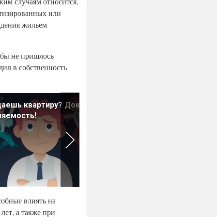
аким случаям относится,
атизированных или
адения жильем
тобы не пришлось
ил в собственность
даешь квартиру? Докажи
Рендеры для жилых
няемость!
комплексов: доверяй, но
проверяй!
собные влиять на
лет, а также при