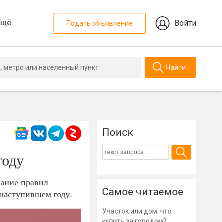
Ещё
Войти
Подать объявление
Найти
Поиск
году
нание правил
Самое читаемое
 наступившем году.
Участок или дом: что
купить за городом?