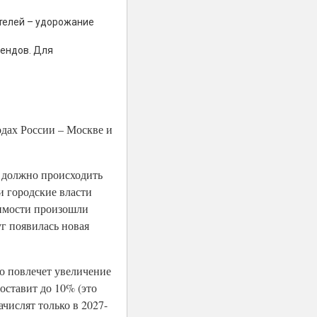
ателей – удорожание
рендов. Для
одах России – Москве и
е должно происходить
и городские власти
жимости произошли
г появилась новая
то повлечет увеличение
оставит до 10% (это
числят только в 2027-