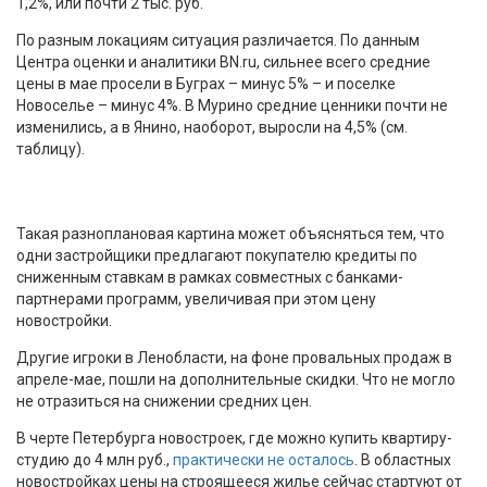
1,2%, или почти 2 тыс. руб.
По разным локациям ситуация различается. По данным
Центра оценки и аналитики BN.ru, сильнее всего средние
цены в мае просели в Буграх – минус 5% – и поселке
Новоселье – минус 4%. В Мурино средние ценники почти не
изменились, а в Янино, наоборот, выросли на 4,5% (см.
таблицу).
Такая разноплановая картина может объясняться тем, что
одни застройщики предлагают покупателю кредиты по
сниженным ставкам в рамках совместных с банками-
партнерами программ, увеличивая при этом цену
новостройки.
Другие игроки в Ленобласти, на фоне провальных продаж в
апреле-мае, пошли на дополнительные скидки. Что не могло
не отразиться на снижении средних цен.
В черте Петербурга новостроек, где можно купить квартиру-
студию до 4 млн руб.,
практически не осталось
. В областных
новостройках цены на строящееся жилье сейчас стартуют от