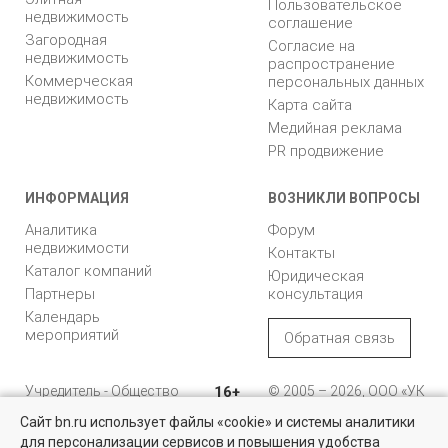
Пользовательское
недвижимость
соглашение
Загородная
Согласие на
недвижимость
распространение
Коммерческая
персональных данных
недвижимость
Карта сайта
Медийная реклама
PR продвижение
ИНФОРМАЦИЯ
ВОЗНИКЛИ ВОПРОСЫ
Аналитика
Форум
недвижимости
Контакты
Каталог компаний
Юридическая
Партнеры
консультация
Календарь
мероприятий
Обратная связь
Учредитель - Общество
16+
© 2005 – 2026, ООО «УК
с ограниченной
«БН»
Сайт bn.ru использует файлы «cookie» и системы аналитики
ответственностью
"Управляющая
196105, Санкт-
для персонализации сервисов и повышения удобства
Квартиры на вторичном рынке