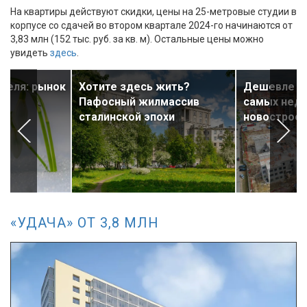
На квартиры действуют скидки, цены на 25-метровые студии в
корпусе со сдачей во втором квартале 2024-го начинаются от
3,83 млн (152 тыс. руб. за кв. м). Остальные цены можно
увидеть
здесь
.
реля: рынок
Хотите здесь жить?
Дешевле не
Пафосный жилмассив
самых недо
сталинской эпохи
новостроек
«УДАЧА» ОТ 3,8 МЛН