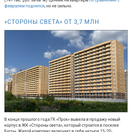
(147 тыс. руб. за кв. м). Ценник на квартиры
по сравнению с
февралем поднялся
, но не сильно.
«СТОРОНЫ СВЕТА» ОТ 3,7 МЛН
В конце прошлого года ГК «Прок» вывела в продажу новый
корпус в ЖК «Стороны света», который строится в поселке
Бугры. Жилой комплекс включает в себя четыре 15-20-