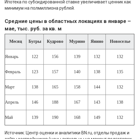
Ипотека по субсидированной ставке увеличивает ценник как
минимум на полмиллиона рублей.
Средние цены в областных локациях в январе –
мае, тыс. руб. за кв. м
Месяц
Бугры
Кудрово
Мурино
Янино
Новоселье
Январь
122
156
139
132
132
Февраль
123
157
140
138
135
Март
138
165
158
144
132
Апрель
146
188
167
143
138
Май
139
190
168
149
132
Источник: Центр оценки и аналитики BN.ru, отделы продаж и