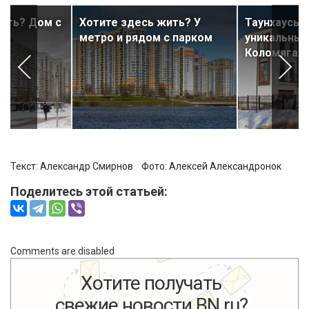
ить? Дом с
Хотите здесь жить? У
Таунхаусы I
метро и рядом с парком
уникальный
Коломягах
Текст:
Александр Смирнов
Фото:
Алексей Александронок
Поделитесь этой статьей:
Comments are disabled
Хотите получать
свежие новости BN.ru?