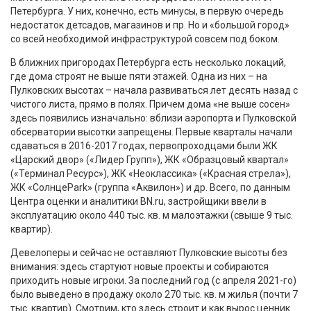
Петербурга. У них, конечно, есть минусы, в первую очередь
недостаток детсадов, магазинов и пр. Но и «большой город»
со всей необходимой инфраструктурой совсем под боком.
В ближних пригородах Петербурга есть несколько локаций,
где дома строят не выше пяти этажей. Одна из них – на
Пулковских высотах – начала развиваться лет десять назад с
чистого листа, прямо в полях. Причем дома «не выше сосен»
здесь появились изначально: вблизи аэропорта и Пулковской
обсерватории высотки запрещены. Первые кварталы начали
сдаваться в 2016-2017 годах, первопроходцами были ЖК
«Царский двор» («Лидер Групп»), ЖК «Образцовый квартал»
(«Терминал Ресурс»), ЖК «Неоклассика» («Красная стрела»),
ЖК «СолнцеPark» (группа «Аквилон») и др. Всего, по данным
Центра оценки и аналитики BN.ru, застройщики ввели в
эксплуатацию около 440 тыс. кв. м малоэтажки (свыше 9 тыс.
квартир).
Девелоперы и сейчас не оставляют Пулковские высоты без
внимания: здесь стартуют новые проекты и собираются
приходить новые игроки. За последний год (с апреля 2021-го)
было выведено в продажу около 270 тыс. кв. м жилья (почти 7
тыс. квартир). Смотрим, кто здесь строит и как вырос ценник