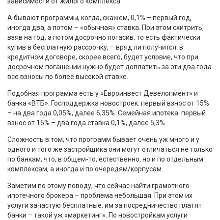
зависимости от жилого комплекса.
А бывают программы, когда, скажем, 0,1% – первый год,
иногда два, а потом – «обычная» ставка. При этом схитрить,
взяв на год, а потом досрочно погасив, то есть фактически
купив в бесплатную рассрочку, – вряд ли получится: в
кредитном договоре, скорее всего, будет условие, что при
досрочном погашении нужно будет доплатить за эти два года
все взносы по более высокой ставке.
Подобная программа есть у «Евроинвест Девелопмент» и
банка «ВТБ». Господдержка новостроек: первый взнос от 15%
– на два года 0,05%, далее 6,35%. Семейная ипотека: первый
взнос от 15% – два года ставка 0,1%, далее 5,3%.
Сложность в том, что программ бывает очень уж много и у
одного и того же застройщика они могут отличаться не только
по банкам, что, в общем-то, естественно, но и по отдельным
комплексам, а иногда и по очередям/корпусам.
Заметим по этому поводу, что сейчас найти грамотного
ипотечного брокера – проблема небольшая. При этом их
услуги зачастую бесплатные: им за посредничество платят
банки – такой уж «маркетинг». По новостройкам услуги