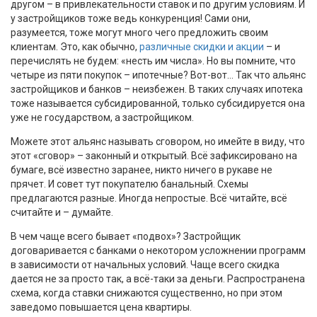
другом – в привлекательности ставок и по другим условиям. И
у застройщиков тоже ведь конкуренция! Сами они,
разумеется, тоже могут много чего предложить своим
клиентам. Это, как обычно,
различные скидки и акции
– и
перечислять не будем: «несть им числа». Но вы помните, что
четыре из пяти покупок – ипотечные? Вот-вот… Так что альянс
застройщиков и банков – неизбежен. В таких случаях ипотека
тоже называется субсидированной, только субсидируется она
уже не государством, а застройщиком.
Можете этот альянс называть сговором, но имейте в виду, что
этот «сговор» – законный и открытый. Всё зафиксировано на
бумаге, всё известно заранее, никто ничего в рукаве не
прячет. И совет тут покупателю банальный. Схемы
предлагаются разные. Иногда непростые. Всё читайте, всё
считайте и – думайте.
В чем чаще всего бывает «подвох»? Застройщик
договаривается с банками о некотором усложнении программ
в зависимости от начальных условий. Чаще всего скидка
дается не за просто так, а всё-таки за деньги. Распространена
схема, когда ставки снижаются существенно, но при этом
заведомо повышается цена квартиры.