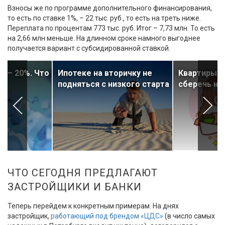
Взносы же по программе дополнительного финансирования,
то есть по ставке 1%, – 22 тыс. руб., то есть на треть ниже.
Переплата по процентам 773 тыс. руб. Итог – 7,73 млн. То есть
на 2,66 млн меньше. На длинном сроке намного выгоднее
получается вариант с субсидированной ставкой.
а – 20%. Что
Ипотеке на вторичку не
Квартиры и
м
подняться с низкого старта
сберечь на
?
ЧТО СЕГОДНЯ ПРЕДЛАГАЮТ
ЗАСТРОЙЩИКИ И БАНКИ
Теперь перейдем к конкретным примерам. На днях
застройщик,
работающий под брендом «ЦДС»
(в число самых