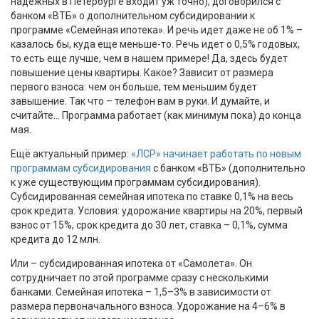
надежных в Петербурге входит уж точно), договорился с
банком «ВТБ» о дополнительном субсидировании к
программе «Семейная ипотека». И речь идет даже не об 1% –
казалось бы, куда еще меньше-то. Речь идет о 0,5% годовых,
то есть еще лучше, чем в нашем примере! Да, здесь будет
повышение цены квартиры. Какое? Зависит от размера
первого взноса: чем он больше, тем меньшим будет
завышение. Так что – телефон вам в руки. И думайте, и
считайте… Программа работает (как минимум пока) до конца
мая.
Ещё актуальный пример:
«ЛСР» начинает работать по новым
программам субсидирования
с банком «ВТБ» (дополнительно
к уже существующим программам субсидирования).
Субсидированная семейная ипотека по ставке 0,1% на весь
срок кредита. Условия: удорожание квартиры на 20%, первый
взнос от 15%, срок кредита до 30 лет, ставка – 0,1%, сумма
кредита до 12 млн.
Или – субсидированная ипотека от «Самолета». Он
сотрудничает по этой программе сразу с несколькими
банками. Семейная ипотека – 1,5–3% в зависимости от
размера первоначального взноса. Удорожание на 4–6% в