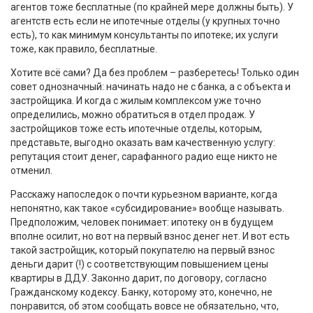
агентов тоже бесплатные (по крайней мере должны быть). У
агентств есть если не ипотечные отделы (у крупных точно
есть), то как минимум консультанты по ипотеке; их услуги
тоже, как правило, бесплатные.
Хотите всё сами? Да без проблем – разберетесь! Только один
совет однозначный: начинать надо не с банка, а с объекта и
застройщика. И когда с жилым комплексом уже точно
определились, можно обратиться в отдел продаж. У
застройщиков тоже есть ипотечные отделы, которым,
представьте, выгодно оказать вам качественную услугу:
репутация стоит денег, сарафанного радио еще никто не
отменил.
Расскажу напоследок о почти курьезном варианте, когда
непонятно, как такое «субсидирование» вообще называть.
Предположим, человек понимает: ипотеку он в будущем
вполне осилит, но вот на первый взнос денег нет. И вот есть
такой застройщик, который покупателю на первый взнос
деньги дарит (!) с соответствующим повышением цены
квартиры в ДДУ. Законно дарит, по договору, согласно
Гражданскому кодексу. Банку, которому это, конечно, не
понравится, об этом сообщать вовсе не обязательно, что,