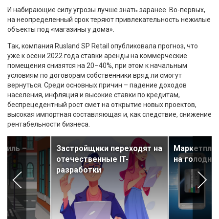
И набирающие силу угрозы лучше знать заранее. Во-первых,
на неопределенный срок теряют привлекательность нежилые
объекты под «магазины у дома».
Так, компания Rusland SP Retail опубликовала прогноз, что
уже к осени 2022 года ставки аренды на коммерческие
помещения снизятся на 20–40%, при этом к начальным
условиям по договорам собственники вряд ли смогут
вернуться. Среди основных причин – падение доходов
населения, инфляция и высокие ставки по кредитам,
беспрецедентный рост смет на открытие новых проектов,
высокая импортная составляющая и, как следствие, снижение
рентабельности бизнеса.
обиль –
Застройщики переходят на
Маркетпле
отечественные IT-
на голодны
разработки