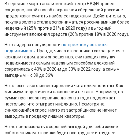
В середине марта аналитический центр НАФИ провел
соцопрос, какой способ сохранения сбережений россияне
продолжают считать наиболее надежным. Действительно,
покупка золота стала восприниматься россиянами как более
надежный (25% против 21% в 2020 году) и выгодный
инструмент вложения средств (26% против 18% в 2020 году).
Но в лидерах популярности
по-прежнему остается
недвижимость
. Правда, число сторонников сокращается с
каждым годом: доля опрошенных, считающих покупку
недвижимости самым надежным способом вложений,
сократилась с 40% в 2020-м до 33% в 2022 году, а самым
выгодным – с 39 до 36%.
Но плюсы такого инвестирования читателям понятны. Как
минимум теоретически накопления не тают. Например, по
сумме прогнозов первичка до конца года подорожает
настолько, что отыграет инфляцию. Несмотря на
снижающийся спрос, никто из застройщиков не начнет
выводить в продажу лишние квартиры.
Но вот реализовать с хорошей выгодой для себя жилье
собственникам вторички будет всё труднее и труднее.