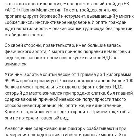
кто готов к волатильности», – полагает старший трейдер БК
«АТОН» Гарник Меликсетян. То есть трейдер, опять же,
пропагандирует биржевой инструмент, вызывающий у многих
«обжегшихся» инстинктивное недоверие. И опять граждан
ждет волатильность – резкие скачки туда-сюда без гарантии
стабильного роста.
Со своей стороны, правительство, имея большие запасы
физического золота, 4 марта приняло поправки в Налоговый
кодекс, согласно которым при покупке слитков НДС не
взимается.
Уточним: золотые слитки весом от 1 грамма до 1 килограмма
99,99% пробы в розницу в России продаются давно. Более 100
банков имеют профильные отделы в фронт-офисах. НДС,
который до марта взимался при продаже слитка, был главной
сдерживающей причиной невысокой популярности такого
способа инвестирования. Но, опять же, не единственной.
Кроме того, слитки нужно где-то хранить. Причем так, чтобы
они не потеряли товарный вид.
Аналогичные сдерживающие факторы срабатывают и при
намерениях вкладываться в инвестиционные монеты. Это