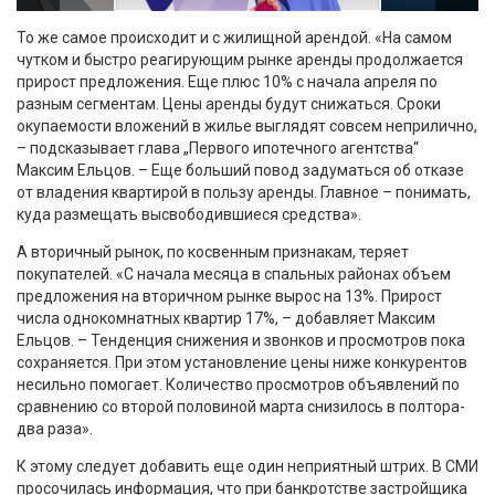
То же самое происходит и с жилищной арендой. «На самом
чутком и быстро реагирующим рынке аренды продолжается
прирост предложения. Еще плюс 10% с начала апреля по
разным сегментам. Цены аренды будут снижаться. Сроки
окупаемости вложений в жилье выглядят совсем неприлично,
– подсказывает глава „Первого ипотечного агентства“
Максим Ельцов. – Еще больший повод задуматься об отказе
от владения квартирой в пользу аренды. Главное – понимать,
куда размещать высвободившиеся средства».
А вторичный рынок, по косвенным признакам, теряет
покупателей. «С начала месяца в спальных районах объем
предложения на вторичном рынке вырос на 13%. Прирост
числа однокомнатных квартир 17%, – добавляет Максим
Ельцов. – Тенденция снижения и звонков и просмотров пока
сохраняется. При этом установление цены ниже конкурентов
несильно помогает. Количество просмотров объявлений по
сравнению со второй половиной марта снизилось в полтора-
два раза».
К этому следует добавить еще один неприятный штрих. В СМИ
просочилась информация, что при банкротстве застройщика