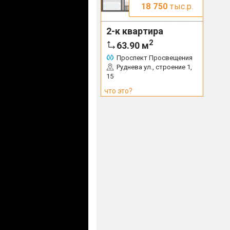
18 750
тыс.р.
2-к квартира
2
63.90
м
Проспект Просвещения
Руднева ул., строение 1,
15
что это?