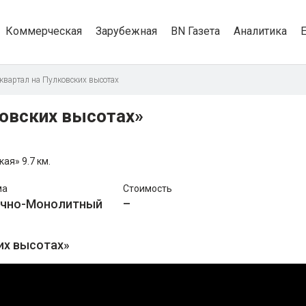
Коммерческая
Зарубежная
BN Газета
Аналитика
квартал на Пулковских высотах
овских высотах»
кая»
9.7 км.
ма
Стоимость
ично-Монолитный
–
их высотах»