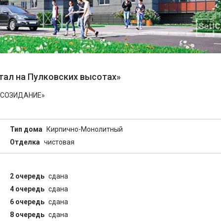
тал на Пулковских высотах»
 «СОЗИДАНИЕ»
Тип дома
Кирпично-Монолитный
Отделка
чистовая
2 очередь
сдана
4 очередь
сдана
6 очередь
сдана
8 очередь
сдана