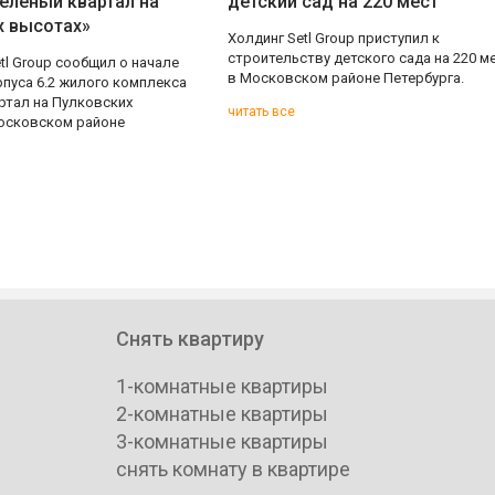
Зеленый квартал на
детский сад на 220 мест
х высотах»
Холдинг Setl Group приступил к
строительству детского сада на 220 м
tl Group сообщил о начале
в Московском районе Петербурга.
рпуса 6.2 жилого комплекса
ртал на Пулковских
читать все
осковском районе
Снять квартиру
1-комнатные квартиры
2-комнатные квартиры
3-комнатные квартиры
снять комнату в квартире