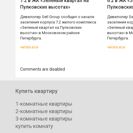
7.2 в ЖК «Зеленый квартал на
6.2 в ЖК «
Пулковских высотах»
Пулковски
Девелопер Setl Group сообщил о начале
Девелопер Se
заселения корпуса 7.2 жилого комплекса
заселения ко
«Зеленый квартал на Пулковских
«Зеленый ква
высотах» в Московском районе
высотах» в М
Петербурга.
Петербурга.
читать все
читать все
Comments are disabled
Купить квартиру
1-комнатные квартиры
2-комнатные квартиры
3-комнатные квартиры
купить комнату