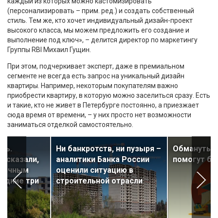
каждый из которых можно кастомизировать
(персонализировать – прим. ред.) и создать собственный
стиль. Тем же, кто хочет индивидуальный дизайн-проект
высокого класса, мы можем предложить его создание и
выполнение под ключ», – делится директор по маркетингу
Группы RBI Михаил Гущин.
При этом, подчеркивает эксперт, даже в премиальном
сегменте не всегда есть запрос на уникальный дизайн
квартиры. Например, некоторым покупателям важно
приобрести квартиру, в которую можно заселиться сразу. Есть
и такие, кто не живет в Петербурге постоянно, а приезжает
сюда время от времени, – у них просто нет возможности
заниматься отделкой самостоятельно.
сь.
Ни банкротств, ни пузыря –
Обманутым
ссказали,
аналитики Банка России
помогут б
рвичным
оценили ситуацию в
едние три
строительной отрасли