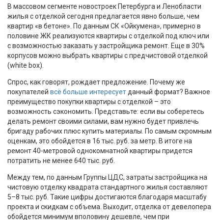
В массовом сегменте новостроек Петербурга и Ленобласти
жилья с отделкой сегодня предлагается явно больше, чем
квартир «в бетоне». По данным СК «Ойкумена», примерно в
половине ЖК реализуются квартиры с отделкой под ключ или
с возможностью заказать у застройщика ремонт. Еще в 30%
корпусов можно выбрать квартиры с предчистовой отделкой
(white box).
Спрос, как говорят, рождает предложение. Почему же
покупателей
всё больше интересует
данный формат? Важное
преимущество покупки квартиры с отделкой – это
возможность сэкономить. Представьте: если вы соберетесь
делать ремонт своими силами, вам нужно будет привлечь
бригаду рабочих плюс купить материалы. По самым скромным
оценкам, это обойдется в 16 тыс. руб. за метр. В итоге на
ремонт 40-метровой однокомнатной квартиры придется
потратить не менее 640 тыс. руб.
Между тем, по данным Группы ЦДС, затраты застройщика на
чистовую отделку квадрата стандартного жилья составляют
5–8 тыс. руб. Такие цифры достигаются благодаря масштабу
проекта и скидкам с объема. Выходит, отделка от девелопера
обойдется минимум вполовину дешевле, чем при