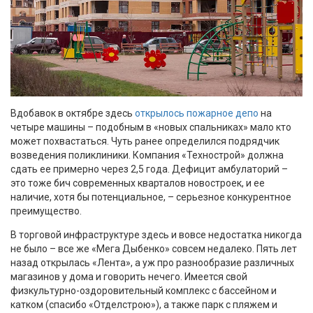
Вдобавок в октябре здесь
открылось пожарное депо
на
четыре машины – подобным в «новых спальниках» мало кто
может похвастаться. Чуть ранее определился подрядчик
возведения поликлиники. Компания «Технострой» должна
сдать ее примерно через 2,5 года. Дефицит амбулаторий –
это тоже бич современных кварталов новостроек, и ее
наличие, хотя бы потенциальное, – серьезное конкурентное
преимущество.
В торговой инфраструктуре здесь и вовсе недостатка никогда
не было – все же «Мега Дыбенко» совсем недалеко. Пять лет
назад открылась «Лента», а уж про разнообразие различных
магазинов у дома и говорить нечего. Имеется свой
физкультурно-оздоровительный комплекс с бассейном и
катком (спасибо «Отделстрою»), а также парк с пляжем и