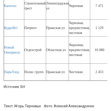
Строительный
Ленинградская
с
Капитал
Черновая
7 471
трест
ул.
I
Черновая,
КудроВо!
Патриот
Пражская ул.
предчистовая,
1 129
чистовая
Черновая,
Новый
с
Отделстрой
Областная ул.
предчистовая,
10 080
Оккервиль
I
чистовая
ПаркЛэнд
Полис групп
Пражская ул.
Чистовая
2 453
Источник: БН
Текст: Игорь Терновых Фото:
Алексей Александронок