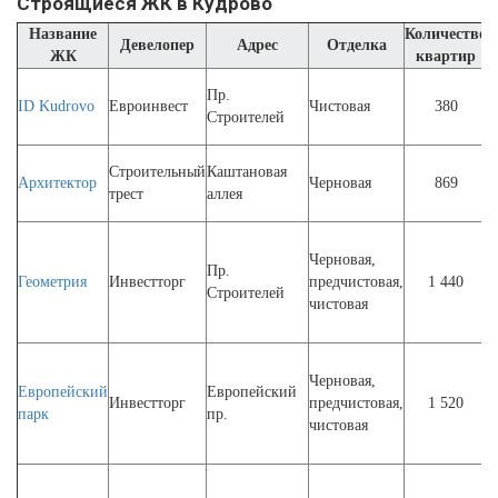
Строящиеся ЖК в Кудрово
Название
Количество
Девелопер
Адрес
Отделка
ЖК
квартир
Пр.
ID Kudrovo
Евроинвест
Чистовая
380
Строителей
Строительный
Каштановая
I
Архитектор
Черновая
869
трест
аллея
I
Черновая,
Пр.
Геометрия
Инвестторг
предчистовая,
1 440
Строителей
I
чистовая
I
Черновая,
Европейский
Европейский
Инвестторг
предчистовая,
1 520
парк
пр.
I
чистовая