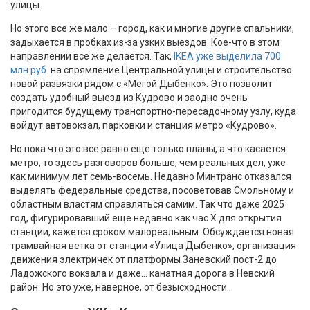
улицы.
Но этого все же мало – город, как и многие другие спальники,
задыхается в пробках из-за узких выездов. Кое-что в этом
направлении все же делается. Так,
IKEA уже выделила 700
млн руб.
на спрямление Центральной улицы и строительство
новой развязки рядом с «Мегой Дыбенко». Это позволит
создать удобный выезд из Кудрово и заодно очень
пригодится будущему транспортно-пересадочному узлу, куда
войдут автовокзал, парковки и станция метро «Кудрово».
Но пока что это все равно еще только планы, а что касается
метро, то здесь разговоров больше, чем реальных дел, уже
как минимум лет семь-восемь. Недавно Минтранс отказался
выделять федеральные средства, посоветовав Смольному и
областным властям справляться самим. Так что даже 2025
год, фигурировавший еще недавно как час Х для открытия
станции, кажется сроком малореальным. Обсуждается новая
трамвайная ветка от станции «Улица Дыбенко», организация
движения электричек от платформы Заневский пост-2 до
Ладожского вокзала и даже… канатная дорога в Невский
район. Но это уже, наверное, от безысходности…