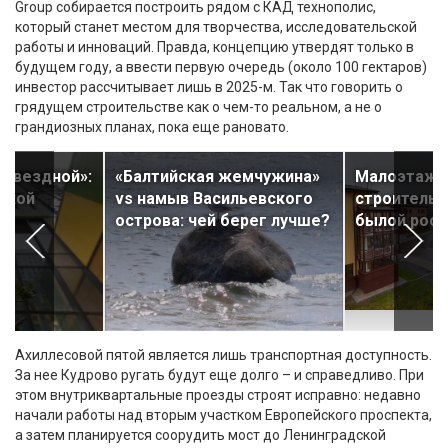
Group собирается построить рядом с КАД технополис,
который станет местом для творчества, исследовательской
работы и инноваций. Правда, концепцию утвердят только в
будущем году, а ввести первую очередь (около 100 гектаров)
инвестор рассчитывает лишь в 2025-м. Так что говорить о
грядущем строительстве как о чем-то реальном, а не о
грандиозных планах, пока еще рановато.
«Звездной»:
«Балтийская жемчужина»
Малоэтажн
рукой
vs намыв Васильевского
строительс
острова: чей берег лучше?
былой рос
Ахиллесовой пятой является лишь транспортная доступность.
За нее Кудрово ругать будут еще долго – и справедливо. При
этом внутриквартальные проезды строят исправно: недавно
начали работы над вторым участком Европейского проспекта,
а затем планируется соорудить мост до Ленинградской