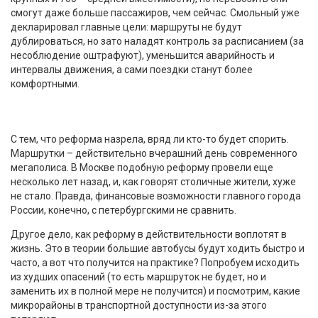
смогут даже больше пассажиров, чем сейчас. Смольный уже
декларировал главные цели: маршруты не будут
дублироваться, но зато наладят контроль за расписанием (за
несоблюдение оштрафуют), уменьшится аварийность и
интервалы движения, а сами поездки станут более
комфортными.
С тем, что реформа назрела, вряд ли кто-то будет спорить.
Маршрутки – действительно вчерашний день современного
мегаполиса. В Москве подобную реформу провели еще
несколько лет назад, и, как говорят столичные жители, хуже
не стало. Правда, финансовые возможности главного города
России, конечно, с петербургскими не сравнить.
Другое дело, как реформу в действительности воплотят в
жизнь. Это в теории большие автобусы будут ходить быстро и
часто, а вот что получится на практике? Попробуем исходить
из худших опасений (то есть маршруток не будет, но и
заменить их в полной мере не получится) и посмотрим, какие
микрорайоны в транспортной доступности из-за этого