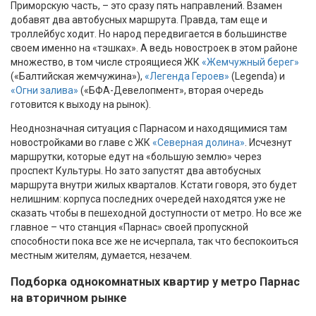
Приморскую часть, – это сразу пять направлений. Взамен
добавят два автобусных маршрута. Правда, там еще и
троллейбус ходит. Но народ передвигается в большинстве
своем именно на «тэшках». А ведь новостроек в этом районе
множество, в том числе строящиеся ЖК
«Жемчужный берег»
(«Балтийская жемчужина»),
«Легенда Героев»
(Legenda) и
«Огни залива»
(«БФА-Девелопмент», вторая очередь
готовится к выходу на рынок).
Неоднозначная ситуация с Парнасом и находящимися там
новостройками во главе с ЖК
«Северная долина»
. Исчезнут
маршрутки, которые едут на «большую землю» через
проспект Культуры. Но зато запустят два автобусных
маршрута внутри жилых кварталов. Кстати говоря, это будет
нелишним: корпуса последних очередей находятся уже не
сказать чтобы в пешеходной доступности от метро. Но все же
главное – что станция «Парнас» своей пропускной
способности пока все же не исчерпала, так что беспокоиться
местным жителям, думается, незачем.
Подборка однокомнатных квартир у метро Парнас
на вторичном рынке