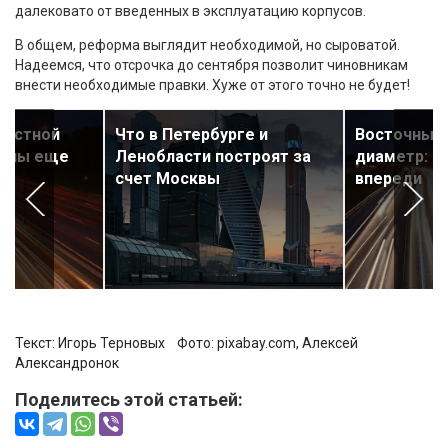
далековато от введенных в эксплуатацию корпусов.
В общем, реформа выглядит необходимой, но сыроватой.
Надеемся, что отсрочка до сентября позволит чиновникам
внести необходимые правки. Хуже от этого точно не будет!
ростной
Что в Петербурге и
Восточный 
далы еще
Ленобласти построят за
диаметр: с
счет Москвы
впереди
Текст: Игорь Терновых Фото:
pixabay.com, Алексей
Александронок
Поделитесь этой статьей: