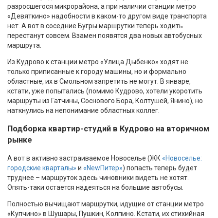
разросшегося микрорайона, а при наличии станции метро
«Девяткино» надобности в каком-то другом виде транспорта
нет. А вот в соседние Бугры маршрутки теперь ходить
перестанут совсем. Взамен появятся два новых автобусных
маршрута.
Из Кудрово к станции метро «Улица Дыбенко» ходят не
только приписанные к городу машины, но и формально
областные, их в Смольном запретить не могут. В январе,
кстати, уже попытались (помимо Кудрово, хотели укоротить
маршруты из Гатчины, Соснового Бора, Колтушей, Янино), но
наткнулись на непонимание областных коллег.
Подборка квартир-студий в Кудрово на вторичном
рынке
А вот в активно застраиваемое Новоселье (ЖК
«Новоселье:
городские кварталы»
и
«NewПитер»
) попасть теперь будет
труднее – маршруток здесь чиновники видеть не хотят.
Опять-таки остается надеяться на большие автобусы.
Полностью вычищают маршрутки, идущие от станции метро
«Купчино» в Шушары, Пушкин, Колпино. Кстати, их стихийная