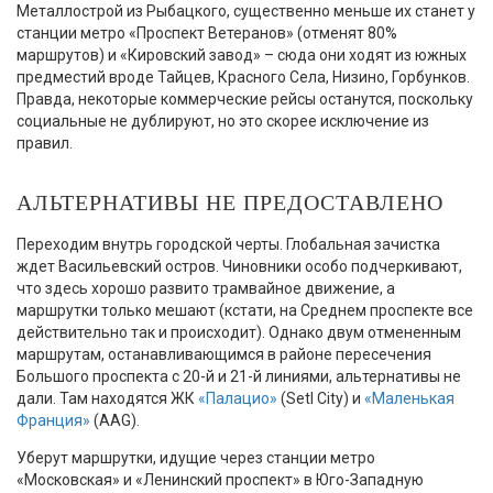
Металлострой из Рыбацкого, существенно меньше их станет у
станции метро «Проспект Ветеранов» (отменят 80%
маршрутов) и «Кировский завод» – сюда они ходят из южных
предместий вроде Тайцев, Красного Села, Низино, Горбунков.
Правда, некоторые коммерческие рейсы останутся, поскольку
социальные не дублируют, но это скорее исключение из
правил.
АЛЬТЕРНАТИВЫ НЕ ПРЕДОСТАВЛЕНО
Переходим внутрь городской черты. Глобальная зачистка
ждет Васильевский остров. Чиновники особо подчеркивают,
что здесь хорошо развито трамвайное движение, а
маршрутки только мешают (кстати, на Среднем проспекте все
действительно так и происходит). Однако двум отмененным
маршрутам, останавливающимся в районе пересечения
Большого проспекта с 20-й и 21-й линиями, альтернативы не
дали. Там находятся ЖК
«Палацио»
(Setl City) и
«Маленькая
Франция»
(AAG).
Уберут маршрутки, идущие через станции метро
«Московская» и «Ленинский проспект» в Юго-Западную