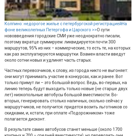
Колпино: недорогое жилье с петербургской регистрацией
На
фоне великолепных Петергофа и Царского >>
О сути
нововведения городские СМИ уже неоднократно писали,
поэтому вкратце суммируем: ликвидируется почти 300
маршрутов, 95% из них – коммерческие, то есть те, на которых
как раз эксплуатируются маршрутки. Взамен власти введут
около сотни новых и удлинят часть старых.
Частных перевозчиков, к слову, из города никто не выгоняет:
они могут принимать участие в конкурсах, как и ранее. Вот
только примут ли – это большой вопрос. Ведь, во-первых, на
линию теперь будут выходить только новые (не старше двух
лет) низкопольные автобусы большой вместимости. Во-
вторых, генерировать столько наличных, сколько сейчас у
маршрутчиков, не получится: придется возить льготников со
скидками, и, кстати, при оплате «Подорожником» тоже
полагается дисконт.
В результате самих автобусов станет меньше (около 1700
крупных и 700 – средней вместимости), но перевозить они