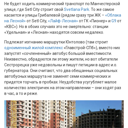
Не будет ходить коммерческий транспорт по Манчестерской
улице, где Setl City строит свой
Svetlana Park
. То же самое
касается и улицы Грибалевой (рядом сразу три ЖК –
«Облака
на Лесной»
от Setl City,
«Лайф-Лесная»
от ГК «Пионер» и
G9
от
«КВС»). Но в обоих случаях это не смертельно: станции
«Удельная» и «Лесная» находятся совсем недалеко.
Подлежат изгнанию маршрутки Юнтолово (там строит
одноименный жилой комплекс
«Главстрой-СПб»), вместо них
запустят «сочлененный» автобус большой вместимости.
Неизвестно, обрадуются ли этому жители, но вот обитатели
Сестрорецка уже недовольны и пишут петиции в адрес и.о.
губернатора. Они считают, что два обещанных социальных
автобусных маршрута не заменят семи коммерческих и
придется торчать в пробках. Неудобства усугубляет малое
количество электричек на этом направлении – они ходят раз
в час, а то и реже.