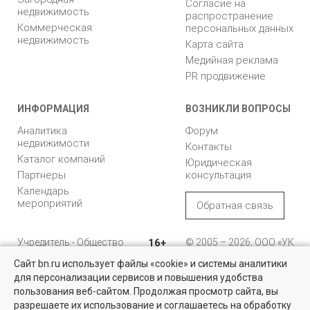
Согласие на
недвижимость
распространение
Коммерческая
персональных данных
недвижимость
Карта сайта
Медийная реклама
PR продвижение
ИНФОРМАЦИЯ
ВОЗНИКЛИ ВОПРОСЫ
Аналитика
Форум
недвижимости
Контакты
Каталог компаний
Юридическая
Партнеры
консультация
Календарь
мероприятий
Обратная связь
Учредитель - Общество
16+
© 2005 – 2026, ООО «УК
с ограниченной
«БН»
Сайт bn.ru использует файлы «cookie» и системы аналитики
ответственностью
"Управляющая
196105, Санкт-
для персонализации сервисов и повышения удобства
Квартиры на вторичном рынке
компания "Бюллетень
Петербург, пр. Юрия
пользования веб-сайтом. Продолжая просмотр сайта, вы
недвижимости"
Гагарина, 1
Более 10 тысяч квартир в Санкт-Петербурге и области от
разрешаете их использование и соглашаетесь на обработку