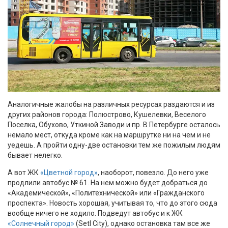
Аналогичные жалобы на различных ресурсах раздаются и из
других районов города: Полюстрово, Кушелевки, Веселого
Поселка, Обухово, Уткиной Заводи и пр. В Петербурге осталось
немало мест, откуда кроме как на маршрутке ни на чем и не
уедешь. А пройти одну-две остановки тем же пожилым людям
бывает нелегко.
А вот ЖК
«Цветной город»
, наоборот, повезло. До него уже
продлили автобус № 61. На нем можно будет добраться до
«Академической», «Политехнической» или «Гражданского
проспекта». Новость хорошая, учитывая то, что до этого сюда
вообще ничего не ходило. Подведут автобус и к ЖК
«Солнечный город»
(Setl City), однако остановка там все же