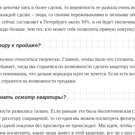
в цепочке пять и более сделок, то вероятность ее развала очень 
В каждой сделке – люди, со своими переживаниями и личными об
сейчас составляет в Петербурге около 30%, и он будет увеличива
аздо больше, чем тех, кто может себе позволить прямую покупку
тиру к продаже?
ужно относиться творчески. Главное, чтобы было что готовить, 
е бывает, тогда мы стараемся по возможности сделать квартиру п
и понимаешь, что дальше коридора идти не хочется. Если есть в
о отразится на возможности продажи.
ачинать осмотр квартиры?
ности развились сильно. Если раньше это была бюллетеневская с
 риэлтору сокращений, то сегодня мы можем посмотреть фотогр
и одной покупки без просмотра не происходит. Мы идем, чтобы ч
м посмотреть, какие люди живут в этой квартире, все ли у них 