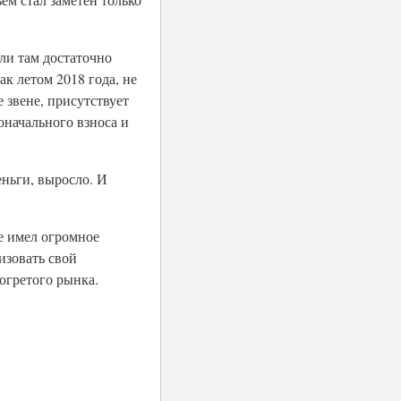
ели там достаточно
ак летом 2018 года, не
 звене, присутствует
оначального взноса и
еньги, выросло. И
же имел огромное
изовать свой
зогретого рынка.