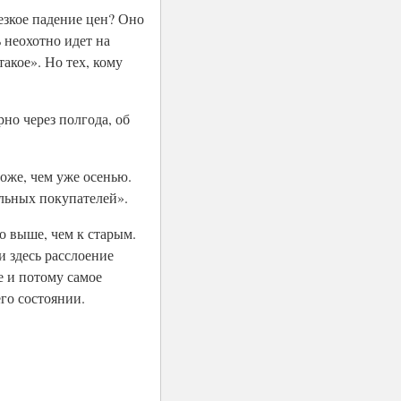
езкое падение цен? Оно
 неохотно идет на
акое». Но тех, кому
но через полгода, об
роже, чем уже осенью.
альных покупателей».
о выше, чем к старым.
и здесь расслоение
е и потому самое
го состоянии.