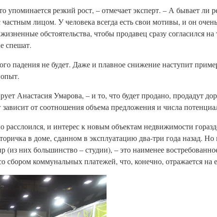
о упоминается резкий рост, – отмечает эксперт. – А бывает ли р
частным лицом. У человека всегда есть свои мотивы, и он очень
зненные обстоятельства, чтобы продавец сразу согласился на т
е спешат.
кого падения не будет. Даже и плавное снижение наступит пример
 опыт.
ует Анастасия Умарова, – и то, что будет продано, продадут до
ог зависит от соотношения объема предложения и числа потенци
о расслоился, и интерес к новым объектам недвижимости горазд
торичка в доме, сданном в эксплуатацию два-три года назад. Но 
ир (из них большинство – студии), – это наименее востребованно
со сбором коммунальных платежей, что, конечно, отражается на е