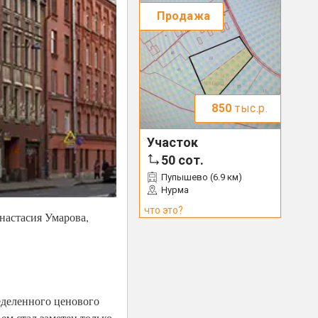
Продажа
850
тыс.р.
Участок
50
сот.
Пупышево (6.9 км)
Нурма
что это?
настасия Умарова,
ределенного ценового
ъем стал заметен только