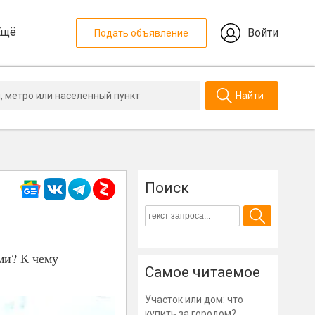
Ещё
Войти
Подать объявление
Найти
Поиск
ми? К чему
Самое читаемое
Участок или дом: что
купить за городом?