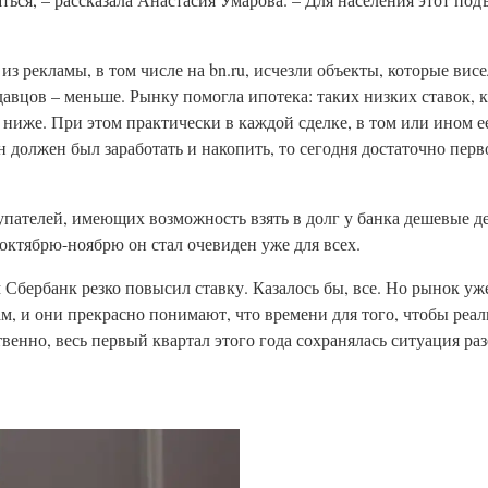
из рекламы, в том числе на bn.ru, исчезли объекты, которые вис
давцов – меньше. Рынку помогла ипотека: таких низких ставок, к
 ниже. При этом практически в каждой сделке, в том или ином ее
н должен был заработать и накопить, то сегодня достаточно перв
упателей, имеющих возможность взять в долг у банка дешевые д
К октябрю-ноябрю он стал очевиден уже для всех.
м Сбербанк резко повысил ставку. Казалось бы, все. Но рынок у
, и они прекрасно понимают, что времени для того, чтобы реал
венно, весь первый квартал этого года сохранялась ситуация ра