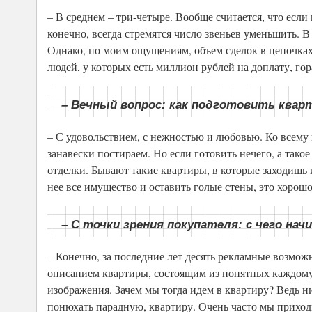
– В среднем – три-четыре. Вообще считается, что если 
конечно, всегда стремятся число звеньев уменьшить. 
Однако, по моим ощущениям, объем сделок в цепочках 
людей, у которых есть миллион рублей на доплату, гор
– Вечный вопрос: как подготовить квар
– С удовольствием, с нежностью и любовью. Ко всему н
занавески постираем. Но если готовить нечего, а тако
отделки. Бывают такие квартиры, в которые заходишь 
нее все имущество и оставить голые стены, это хорош
– С точки зрения покупателя: с чего н
– Конечно, за последние лет десять рекламные возмож
описанием квартиры, состоящим из понятных каждому
изображения. Зачем мы тогда идем в квартиру? Ведь н
понюхать парадную, квартиру. Очень часто мы приходи