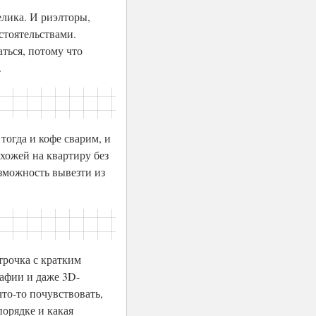
велика. И риэлторы,
стоятельствами.
ться, потому что
.
тогда и кофе сварим, и
охожей на квартиру без
озможность вывезти из
трочка с кратким
афии и даже 3D-
то-то почувствовать,
порядке и какая