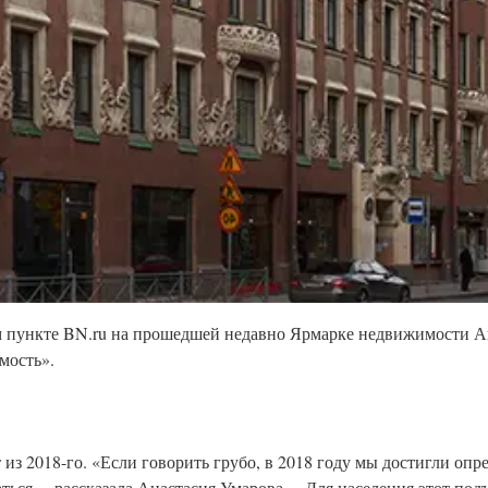
ом пункте BN.ru на прошедшей недавно Ярмарке недвижимости А
мость».
 из 2018-го. «Если говорить грубо, в 2018 году мы достигли оп
аться, – рассказала Анастасия Умарова. – Для населения этот под