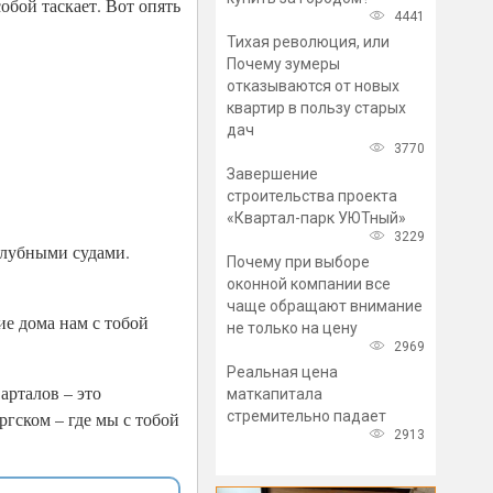
собой таскает. Вот опять
4441
Тихая революция, или
Почему зумеры
отказываются от новых
квартир в пользу старых
дач
3770
Завершение
строительства проекта
«Квартал-парк УЮТный»
3229
палубными судами.
Почему при выборе
оконной компании все
чаще обращают внимание
ие дома нам с тобой
не только на цену
2969
Реальная цена
арталов – это
маткапитала
стремительно падает
гском – где мы с тобой
2913