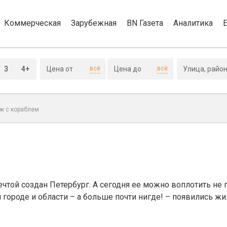
Коммерческая
Зарубежная
BN Газета
Аналитика
3
4+
всё
всё
ж с кораблем
ечтой создан Петербург. А сегодня ее можно воплотить не 
 городе и области – а больше почти нигде! – появились ж