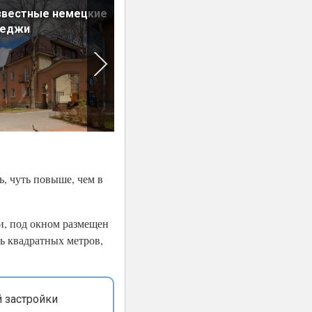
звестные немецкие
Четыре поколения советск
теджи
панелек: найдите отличия
ь, чуть повыше, чем в
ри, под окном размещен
ть квадратных метров,
 застройки