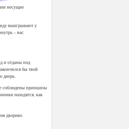
нние несущие
виду выигрывают у
внутрь – нас
нд и отданы под
Закончился бы твой
ю дверь.
где соблюдены принципы
линики находятся, как
ком дворике.