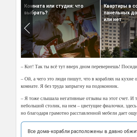
етских
Комната или студия: что
Квартиры в с
чия
выбрать?
панельных до
или нет
– Кот! Так ты всё тут вверх дном перевернешь! Посиди
– Ой, а чего это люди пишут, что в кораблях на кухн
комнате. Я без труда запрыгну на подоконник.
– Я тоже слышала негативные отзывы на этот счет. И 
небольшой столик, на нем – цветущие фиалочки, здесь 
но благодаря грамотно расставленной мебели дает ощу
Все дома-корабли расположены в давно обжит