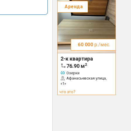
Аренда
60 000
р./мес.
2-к квартира
2
76.90
м
Озерки
Афанасьевская улица,
«1»
что это?