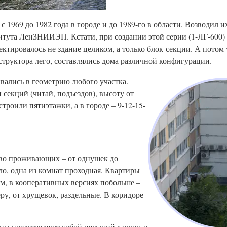
 с 1969 до 1982 года в городе и до 1989-го в области. Возводил 
итута ЛенЗНИИЭП. Кстати, при создании этой серии (1-ЛГ-600)
ектировалось не здание целиком, а только блок-секции. А потом
нструктора лего, составлялись дома различной конфигурации.
вались в геометрию любого участка.
секций (читай, подъездов), высоту от
троили пятиэтажки, а в городе – 9-12-15-
ство проживающих – от однушек до
о, одна из комнат проходная. Квартиры
 м, в кооперативных версиях побольше –
еру, от хрущевок, раздельные. В коридоре
ены представляют собой несущий каркас, а