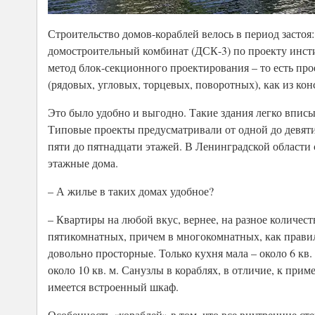
Строительство домов-кораблей велось в период застоя:
домостроительный комбинат (ДСК-3) по проекту инст
метод блок-секционного проектирования – то есть про
(рядовых, угловых, торцевых, поворотных), как из ко
Это было удобно и выгодно. Такие здания легко вписы
Типовые проекты предусматривали от одной до девяти 
пяти до пятнадцати этажей. В Ленинградской области с
этажные дома.
– А жилье в таких домах удобное?
– Квартиры на любой вкус, вернее, на разное количе
пятикомнатных, причем в многокомнатных, как правил
довольно просторные. Только кухня мала – около 6 кв.
около 10 кв. м. Санузлы в кораблях, в отличие, к прим
имеется встроенный шкаф.
Особенность «кораблей» в том, что все внутренние ст