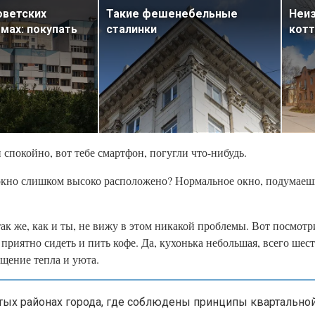
оветских
Такие фешенебельные
Неи
мах: покупать
сталинки
кот
 спокойно, вот тебе смартфон, погугли что-нибудь.
е окно слишком высоко расположено? Нормальное окно, подумаеш
так же, как и ты, не вижу в этом никакой проблемы. Вот посмот
приятно сидеть и пить кофе. Да, кухонька небольшая, всего шес
щение тепла и уюта.
ых районах города, где соблюдены принципы квартальной