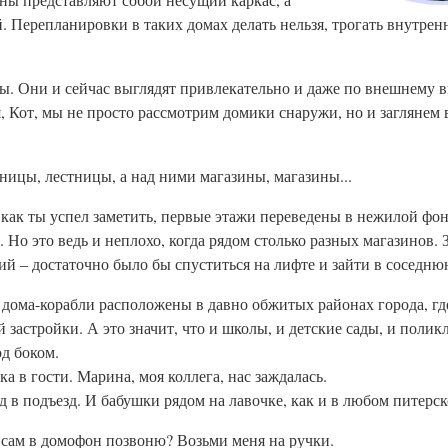
 Перепланировки в таких домах делать нельзя, трогать внутре
ы. Они и сейчас выглядят привлекательно и даже по внешнему 
 Кот, мы не просто рассмотрим домики снаружи, но и заглянем 
тницы, лестницы, а над ними магазины, магазины...
ь, как ты успел заметить, первые этажи переведены в нежилой фо
 Но это ведь и неплохо, когда рядом столько разных магазинов. 
ий – достаточно было бы спуститься на лифте и зайти в соседню
е дома-корабли расположены в давно обжитых районах города, 
 застройки. А это значит, что и школы, и детские сады, и полик
од боком.
а в гости. Марина, моя коллега, нас заждалась.
д в подъезд. И бабушки рядом на лавочке, как и в любом питерс
 сам в домофон позвоню? Возьми меня на ручки.