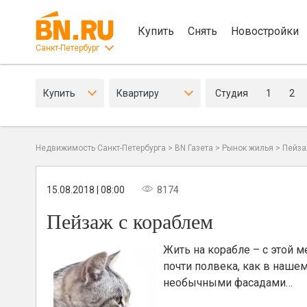
Купить
Снять
Новостройки
Санкт-Петербург
Купить
Квартиру
Студия
1
2
Недвижимость Санкт-Петербурга
>
BN Газета
>
Рынок жилья
>
Пейза
15.08.2018 | 08:00
8174
Пейзаж с кораблем
Жить на корабле – с этой м
почти полвека, как в нашем
необычными фасадами…