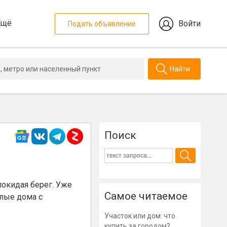
Ещё
Войти
Подать объявление
Найти
Поиск
покидая берег. Уже
Самое читаемое
илые дома с
Участок или дом: что
купить за городом?