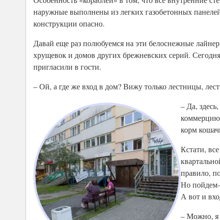
наружные выполнены из легких газобетонных панелей.
конструкции опасно.
Давай еще раз полюбуемся на эти белоснежные лайнер
хрущевок и домов других брежневских серий. Сегодня,
пригласили в гости.
– Ой, а где же вход в дом? Вижу только лестницы, лес
– Да, здес
коммерцию.
корм кошач
Кстати, вс
квартальной
правило, п
Но пойдем-к
А вот и вхо
– Можно, я