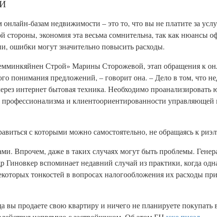
И
лайн-базам недвижимости – это то, что вы не платите за услуг
гой стороны, экономия эта весьма сомнительна, так как нюансы 
ни, ошибки могут значительно повысить расходы.
емминкяйнен Строй» Марины Сторожевой, этап обращения к он
го понимания предложений, – говорит она. – Дело в том, что н
ерез интернет бытовая техника. Необходимо проанализировать 
ь профессионализма и клиентоориентированности управляющей
авиться с которыми можно самостоятельно, не обращаясь к риэл
ми. Впрочем, даже в таких случаях могут быть проблемы. Гене
 Гиновкер вспоминает недавний случай из практики, когда одна
некоторых тонкостей в вопросах налогообложения их расходы пр
гда вы продаете свою квартиру и ничего не планируете покупать 
модействуя напрямую с застройщиком. Об этом БН
уже писал
.