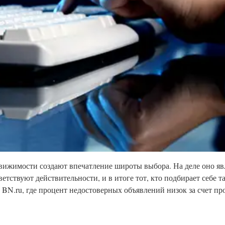
вижимости создают впечатление широты выбора. На деле оно я
етствуют действительности, и в итоге тот, кто подбирает себе т
к BN.ru, где процент недостоверных объявлений низок за счет п