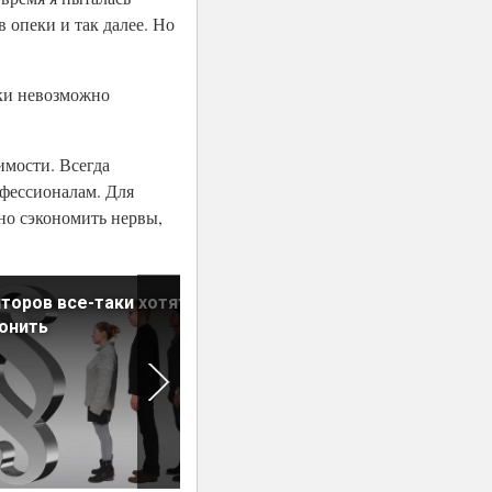
 опеки и так далее. Но
ски невозможно
имости. Всегда
офессионалам. Для
но сэкономить нервы,
торов все-таки хотят
Сколько агентств
онить
недвижимости прекратили
работу за год?