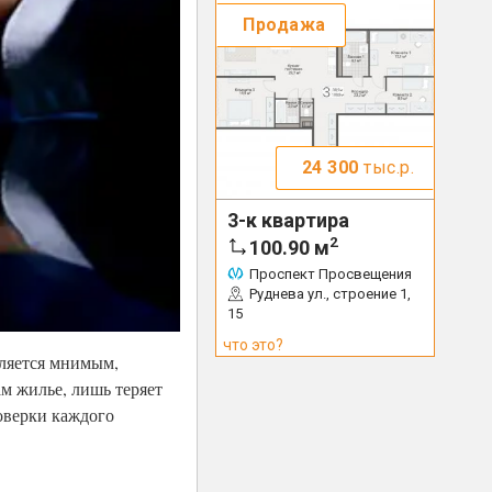
Продажа
24 300
тыс.р.
3-к квартира
2
100.90
м
Проспект Просвещения
Руднева ул., строение 1,
15
что это?
вляется мнимым,
ам жилье, лишь теряет
роверки каждого