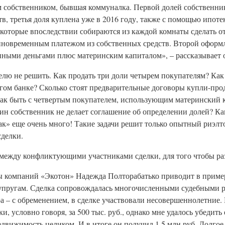
 собственником, бывшая коммуналка. Первой долей собственник 
в, третья доля куплена уже в 2016 году, также с помощью ипоте
, которые впоследствии собираются из каждой комнаты сделать о
иновременным платежом из собственных средств. Второй оформл
енными деньгами плюс материнским капиталом», – рассказывает 
телю не решить. Как продать три доли четырем покупателям? Ка
гом банке? Сколько стоят предварительные договоры купли-прод
Как быть с четвертым покупателем, использующим материнский ка
дин собственник не делает соглашение об определении долей? К
к» еще очень много! Такие задачи решит только опытный риэлто
сделки.
 между конфликтующими участниками сделки, для того чтобы ра
ы компаний «Экотон» Надежда Полторабатько приводит в приме
пругам. Сделка сопровождалась многочисленными судебными р
а – с обременением, в сделке участвовали несовершеннолетние.
и, условно говоря, за 500 тыс. руб., однако мне удалось убедить
едвижимость целиком. И в итоге он получил 1,5 млн руб. Долгое