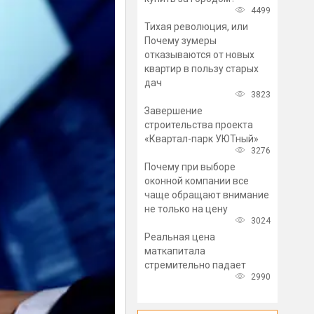
4499
Тихая революция, или
Почему зумеры
отказываются от новых
квартир в пользу старых
дач
3823
Завершение
строительства проекта
«Квартал-парк УЮТный»
3276
Почему при выборе
оконной компании все
чаще обращают внимание
не только на цену
3024
Реальная цена
маткапитала
стремительно падает
2990