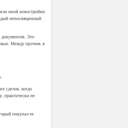
й или иной новостройки
аждый непосвященный
 документов. Это
чках. Между прочим, в
е.
х сделок, когда
у, практически не
торый покупал ее