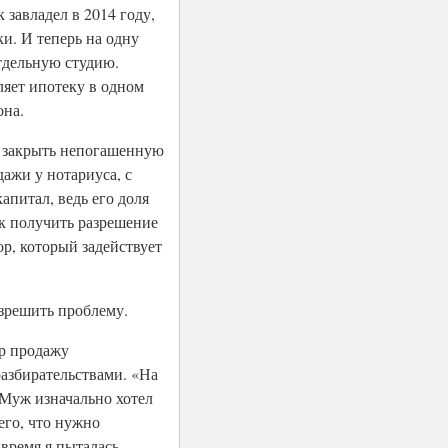
завладел в 2014 году,
ки. И теперь на одну
тдельную студию.
яет ипотеку в одном
она.
к закрыть непогашенную
ажи у нотариуса, с
питал, ведь его доля
ак получить разрешение
р, который задействует
зрешить проблему.
р продажу
азбирательствами. «На
 Муж изначально хотел
 его, что нужно
 время я пыталась