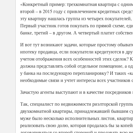
«Конкретный пример: трехкомнатная квартира с одним
второй – в 2015 году с привлечением кредитных средст
эту квартиру нашлась группа из четырех покупателей
Первый участник готов покупать по прямой схеме, ед
банке, третий – в другом. А четвертый платит собств
И вот тут возникают задачи, которые простому обыва
ипотеку продавца, если покупатели кредитуются в дру
учетом отображения всех особенностей этих сделок? 
должна представлять собой отдельное помещение, а о
у банка на последующую перепланировку? И таких «ка
необходимые связи и учтет интересы всех участников 
Зачастую агенты выступают и в качестве посредников
Так, специалист по недвижимости риэлторской групп
двухкомнатной квартиры, принадлежавшей бывшим су
муже было несколько исполнительных листов, квартир
реализовать свою долю, которая продалась бы за копейк
договариваться со второй стороной и продавать всю н