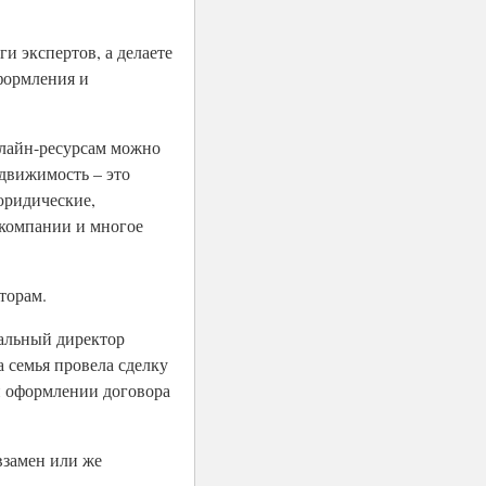
и экспертов, а делаете
оформления и
лайн-ресурсам можно
едвижимость – это
юридические,
 компании и многое
торам.
ральный директор
 семья провела сделку
и оформлении договора
взамен или же