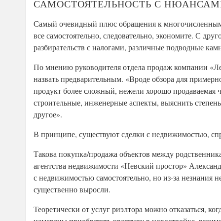
САМОСТОЯТЕЛЬНОСТЬ С НЮАНСАМ
Самый очевидный плюс обращения к многочисленным он
все самостоятельно, следовательно, экономите. С дру
разбирательств с налогами, различные подводные кам
По мнению руководителя отдела продаж компании «Л
назвать предварительным. «Вроде обзора для примерно
продукт более сложный, нежели хорошо продаваемая ч
строительные, инженерные аспекты, выяснить степен
другое».
В принципе, существуют сделки с недвижимостью, спр
Такова покупка/продажа объектов между родственника
агентства недвижимости «Невский простор» Александр
с недвижимостью самостоятельно, но из-за незнания 
существенно выросли.
Теоретически от услуг риэлтора можно отказаться, ко
намерены приобретать квартиру в новостройке, взаи