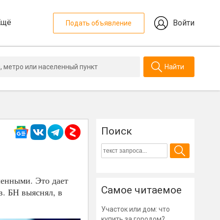
Ещё
Войти
Подать объявление
Найти
Поиск
енными. Это дает
Самое читаемое
в. БН выяснял, в
Участок или дом: что
купить за городом?