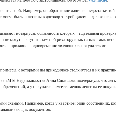
значительной. Например, он обратит внимание на недостатки то
е могут быть включены в договор застройщиком, – далеко не к
зывают нотариусы, обязанность которых – тщательная проверка
ни не могут выступить заменой риэлтору в так называемых цепо
сятков продавцов, одновременно являющихся покупателями.
римеры, с которыми им приходилось столкнуться в их практик
тва «М16-Недвижимость» Анна Симашова подчеркнула, что легки
 обременений, а у покупателя имеется мешок денег на ее покупк
ыми схемами. Например, когда у квартиры один собственник, ко
станавливающих документов.