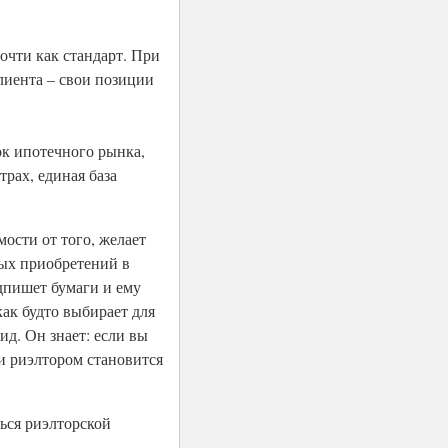
очти как стандарт. При
лиента – свои позиции
к ипотечного рынка,
трах, единая база
мости от того, желает
ных приобретений в
одпишет бумаги и ему
как будто выбирает для
ид. Он знает: если вы
ли риэлтором становится
ься риэлторской