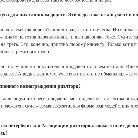
луги для них слишком дороги. Это ведь тоже не аргумент в п
с «почему так дорого?» клиент задаст почти всегда. Но я полагаю
, никто не готов переплачивать, и вы наверняка тоже. Судите с
 на треть. Это, конечно, приятно любому клиенту. Только вот ка
ообще стремится к нулю!
о, получили ли покупатель и продавец то, о чем мечтали. Или 
 свалку? А ведь в данном случае его никто и не обманывал – сам
ссионного вознаграждения риэлтора?
ставляющий интересы продавца, мог поделиться с агентом покупат
ле и межагентские – самая эффективная форма взаимодействия п
ентом петербургской Ассоциации риэлторов, совместные сдел
ось?