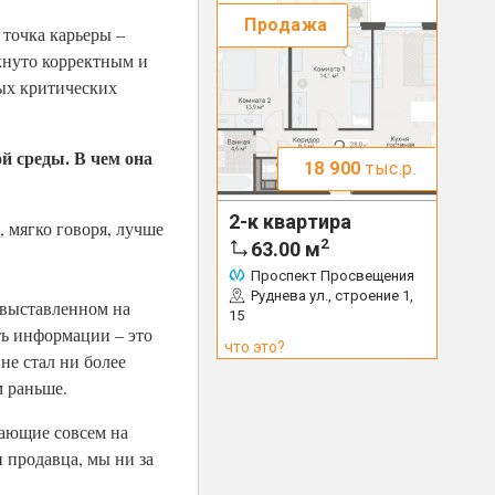
Продажа
точка карьеры –
кнуто корректным и
ых критических
й среды. В чем она
18 900
тыс.р.
2-к квартира
, мягко говоря, лучше
2
63.00
м
Проспект Просвещения
Руднева ул., строение 1,
 выставленном на
15
ть информации – это
что это?
не стал ни более
м раньше.
тающие совсем на
 продавца, мы ни за