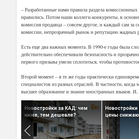
– Разработанные нами правила раздела комиссионных 
нравились. Потом наши коллеги-конкуренты, в основно
комиссия продавца – совсем другое, и каждый сам за 
комиссии, непрозрачный рынок и репутацию жадных риэ
Есть еще два важных момента. В 1990-е годы была сл
действительно обеспечивали безопасность и прозрачн
первого призыва умели сплотиться, чтобы противостоя
Второй момент – в те же годы практически единовре
специалистов из разных отраслей. В частности, когда
высшее образование и знание иностранных языков. И, н
 которой
Новостройки за КАД: чем
Новостройки 
ниже, тем дешевле?
цены снижаю