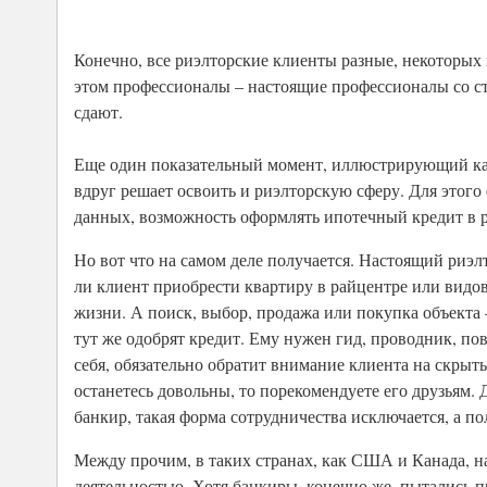
Конечно, все риэлторские клиенты разные, некоторых 
этом профессионалы – настоящие профессионалы со ст
сдают.
Еще один показательный момент, иллюстрирующий ка
вдруг решает освоить и риэлторскую сферу. Для этого 
данных, возможность оформлять ипотечный кредит в р
Но вот что на самом деле получается. Настоящий риэлто
ли клиент приобрести квартиру в райцентре или видов
жизни. А поиск, выбор, продажа или покупка объекта 
тут же одобрят кредит. Ему нужен гид, проводник, пов
себя, обязательно обратит внимание клиента на скрыт
останетесь довольны, то порекомендуете его друзьям. 
банкир, такая форма сотрудничества исключается, а по
Между прочим, в таких странах, как США и Канада, н
деятельностью. Хотя банкиры, конечно же, пытались пр