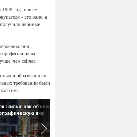
 1998 года и всем
купателя – это одно, а
и получили двойные
ребованы: они
ми профессионалы
учше, чем сейчас.
анных и образованных
тельных требований были
кого нет.
к жилья: как объехать
Аренда или ипотека: что
ографическую яму
выгоднее?