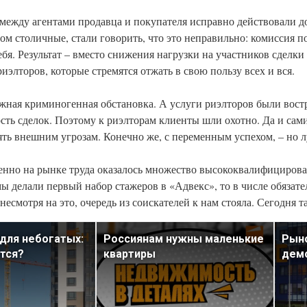
между агентами продавца и покупателя исправно действовали до
м столичные, стали говорить, что это неправильно: комиссия по
себя. Результат – вместо снижения нагрузки на участников сделк
лторов, которые стремятся отжать в свою пользу всех и вся.
ожная криминогенная обстановка. А услуги риэлторов были вост
ость сделок. Поэтому к риэлторам клиенты шли охотно. Да и са
ть внешним угрозам. Конечно же, с переменным успехом, – но л
менно на рынке труда оказалось множество высококвалифициров
 мы делали первый набор стажеров в «Адвекс», то в числе обяза
есмотря на это, очередь из соискателей к нам стояла. Сегодня та
для небогатых:
Россиянам нужны маленькие
Рыно
тся?
квартиры
дем