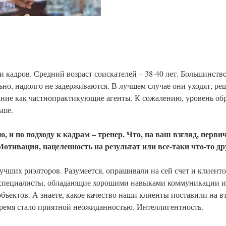
кадров. Средний возраст соискателей – 38-40 лет. Большинств
чально, надолго не задерживаются. В лучшем случае они уходят, 
ание как частнопрактикующие агенты. К сожалению, уровень об
ьше.
и по подходу к кадрам – тренер. Что, на ваш взгляд, первичн
отивация, нацеленность на результат или все-таки что-то др
чших риэлторов. Разумеется, опрашивали на сей счет и клиентов
я специалисты, обладающие хорошими навыками коммуникации и
бъектов. А знаете, какое качество наши клиенты поставили на вт
е время стало приятной неожиданностью. Интеллигентность.