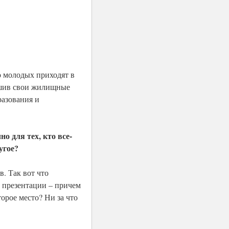
о молодых приходят в
решив свои жилищные
разования и
о для тех, кто все-
угое?
. Так вот что
 презентации – причем
орое место? Ни за что