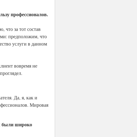
ользу профессионалов.
, что за тот состав
ами: предположим, что
чество услуги в данном
клиент вовремя не
 проглядел.
еля. Да, я, как и
рофессионалов. Мировая
ки были широко