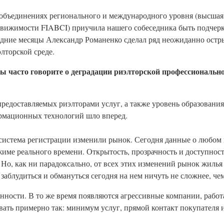
объединениях регионального и международного уровня (высшая 
вижимости FIABCI) приучила нашего собеседника быть подчер
дние месяцы Александр Романенко сделал ряд неожиданно остр
лторской среде.
ы часто говорите о деградации риэлторской профессионально
о предоставляемых риэлторами услуг, а также уровень образования
формационных технологий шло вперед.
 система регистрации изменили рынок. Сегодня данные о любом
жиме реального времени. Открытость, прозрачность и доступнос
 Но, как ни парадоксально, от всех этих изменений рынок жилья 
заблудиться и обмануться сегодня на нем ничуть не сложнее, че
нности. В то же время появляются агрессивные компании, рабо
ть примерно так: минимум услуг, прямой контакт покупателя и