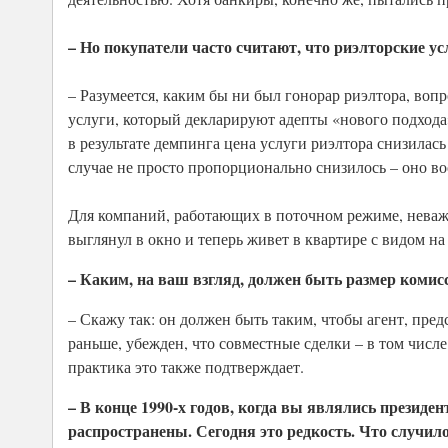
– Но покупатели часто считают, что риэлторские ус
– Разумеется, каким бы ни был гонорар риэлтора, вопро
услуги, который декларируют адепты «нового подхода»
в результате демпинга цена услуги риэлтора снизилась
случае не просто пропорционально снизилось – оно в
Для компаний, работающих в поточном режиме, неважн
выглянул в окно и теперь живет в квартире с видом на
– Каким, на ваш взгляд, должен быть размер коми
– Скажу так: он должен быть таким, чтобы агент, пред
раньше, убежден, что совместные сделки – в том чис
практика это также подтверждает.
– В конце 1990-х годов, когда вы являлись презид
распространены. Сегодня это редкость. Что случил