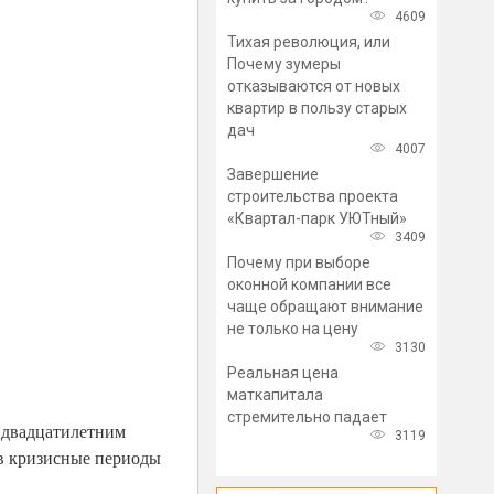
4609
Тихая революция, или
Почему зумеры
отказываются от новых
квартир в пользу старых
дач
4007
Завершение
строительства проекта
«Квартал-парк УЮТный»
3409
Почему при выборе
оконной компании все
чаще обращают внимание
не только на цену
3130
Реальная цена
маткапитала
стремительно падает
с двадцатилетним
3119
 в кризисные периоды