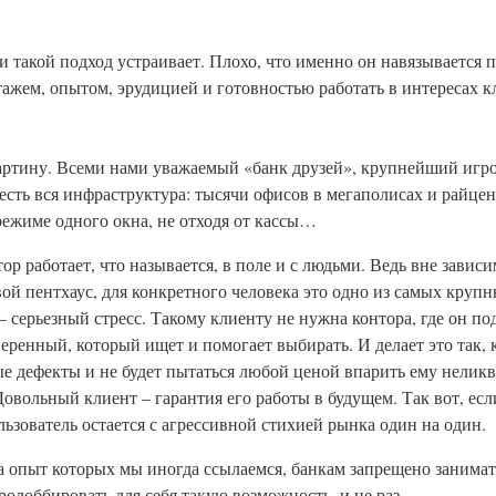
и такой подход устраивает. Плохо, что именно он навязывается п
ажем, опытом, эрудицией и готовностью работать в интересах к
ртину. Всеми нами уважаемый «банк друзей», крупнейший игро
есть вся инфраструктура: тысячи офисов в мегаполисах и райцен
ежиме одного окна, не отходя от кассы…
р работает, что называется, в поле и с людьми. Ведь вне зависи
ой пентхаус, для конкретного человека это одно из самых круп
– серьезный стресс. Такому клиенту не нужна контора, где он п
еренный, который ищет и помогает выбирать. И делает это так, 
ые дефекты и не будет пытаться любой ценой впарить ему неликв
Довольный клиент – гарантия его работы в будущем. Так вот, ес
льзователь остается с агрессивной стихией рынка один на один.
а опыт которых мы иногда ссылаемся, банкам запрещено занимат
олоббировать для себя такую возможность, и не раз.