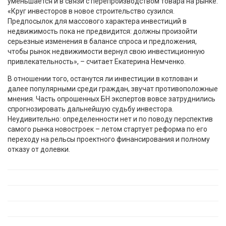
уменьшается и в связи с перепроизводством товара на рынке.
«Круг инвесторов в новое строительство сузился.
Предпосылок для массового характера инвестиций в
недвижимость пока не предвидится: должны произойти
серьезные изменения в балансе спроса и предложения,
чтобы рынок недвижимости вернул свою инвестиционную
привлекательность», – считает Екатерина Немченко.
В отношении того, останутся ли инвестиции в котлован и
далее популярными среди граждан, звучат противоположные
мнения. Часть опрошенных БН экспертов вовсе затруднились
спрогнозировать дальнейшую судьбу инвестора.
Неудивительно: определенности нет и по поводу перспектив
самого рынка новостроек – летом стартует реформа по его
переходу на рельсы проектного финансирования и полному
отказу от долевки.