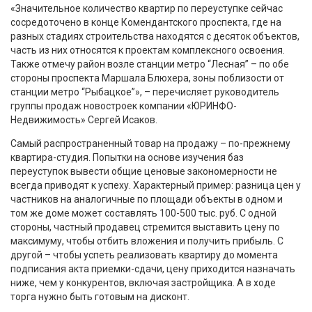
«Значительное количество квартир по переуступке сейчас
сосредоточено в конце Комендантского проспекта, где на
разных стадиях строительства находятся с десяток объектов,
часть из них относятся к проектам комплексного освоения.
Также отмечу район возле станции метро “Лесная” – по обе
стороны проспекта Маршала Блюхера, зоны поблизости от
станции метро “Рыбацкое”», – перечисляет руководитель
группы продаж новостроек компании «ЮРИНФО-
Недвижимость» Сергей Исаков.
Самый распространенный товар на продажу – по-прежнему
квартира-студия. Попытки на основе изучения баз
переуступок вывести общие ценовые закономерности не
всегда приводят к успеху. Характерный пример: разница цен у
частников на аналогичные по площади объекты в одном и
том же доме может составлять 100-500 тыс. руб. С одной
стороны, частный продавец стремится выставить цену по
максимуму, чтобы отбить вложения и получить прибыль. С
другой – чтобы успеть реализовать квартиру до момента
подписания акта приемки-сдачи, цену приходится назначать
ниже, чем у конкурентов, включая застройщика. А в ходе
торга нужно быть готовым на дисконт.