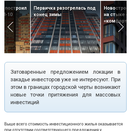
ге построил
Первичка разогрелась под
Новостройк
ОП-10
конец зимы
на стыке «
«комфорта
Затоваренные предложением локации в
закадье инвесторов уже не интересуют. При
этом в границах городской черты возникают
новые точки притяжения для массовых
инвестиций
Выше всего стоимость инвестиционного жилья оказывается
при отсутствии соответствующего предложения у