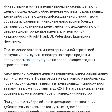
«Инвестиции в жилье в новых проектах сейчас делают с
целью последующего обеспечения жильем подрастающих
детей либо с целью диверсификации накоплений. Таким
образом, вложения в ликвидные новостройки больше
связаны с сохранением денег, нежели с доходностью», –
уверена директор департамента элитной жилой
недвижимости Knight Frank St. Petersburg Екатерина
Немченко.
Тем не менее остались инвесторы и с иной стратегией –
спекулятивной: купить квартиру на старте продаж и
реализовать
по переуступке
на завершающих стадиях
строительства.
Как известно, средние цены на первичном рынке жилья давно
топчутся на месте. Но при этом в неудачных или проблемных
проектах они скользят вниз, а в пользующихся спросом рост
за пару лет может составить 20-25%. На этот максимальный
уровень маржи и ориентируется нынешний инвестор.
При удачном выборе объекта доходность от вложений
действительно оказывается чуть не вдвое больше
потенциальной прибыли от размещения средств на