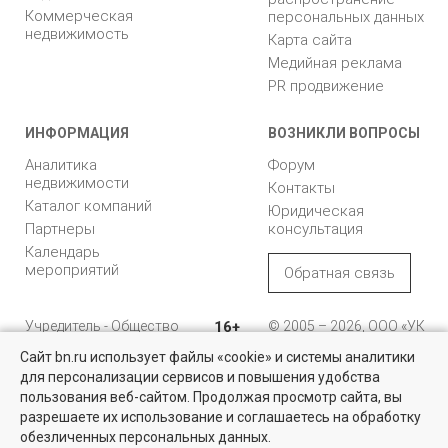
Коммерческая
персональных данных
недвижимость
Карта сайта
Медийная реклама
PR продвижение
ИНФОРМАЦИЯ
ВОЗНИКЛИ ВОПРОСЫ
Аналитика
Форум
недвижимости
Контакты
Каталог компаний
Юридическая
Партнеры
консультация
Календарь
мероприятий
Обратная связь
Учредитель - Общество
16+
© 2005 – 2026, ООО «УК
с ограниченной
«БН»
Сайт bn.ru использует файлы «cookie» и системы аналитики
ответственностью
"Управляющая
196105, Санкт-
для персонализации сервисов и повышения удобства
Найти квартиру - это просто!
компания "Бюллетень
Петербург, пр. Юрия
пользования веб-сайтом. Продолжая просмотр сайта, вы
недвижимости"
Гагарина, 1
Выбирайте среди 14 тысяч проверенных вариантов на вторичом
разрешаете их использование и соглашаетесь на обработку
рынке жилья на портале BN.ru
обезличенных персональных данных.
8 (812) 331-93-56