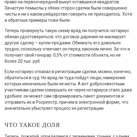
право на первоочередной выкуп оставшихся квадратов.
Зачастую помыслы у обеих сторон сделки были совершенно
чисты и ни о каком рейдерстве говорить не приходилось. Хотя
и обратные примеры тоже были.
Теперь провернуть такую схему вряд ли получится: нотариус
обязан удостовериться, что договор дарения не маскирует
другую сделку – купли-продажи. Обмануть его довольно
трудно, поскольку отвечает он перед законом лично. За что и
получает свой гонорар: 0,5% от стоимости объекта, но не
более 20 тыс. руб.
Если нотариус отказал в регистрации сделки, можно, конечно,
обратиться в суд. Но вряд ли туда пойдут люди, намерения
которых изначально были нечисты. А вот добросовестным
участникам сделки совершать ее через нотариуса стало даже
удобнее: он может сам сформировать пакет документов и
отправить их в Росреестр, причем в электронной форме, что
значительно убыстряет процесс ее регистрации.
ЧТО ТАКОЕ ДОЛЯ
Теперь, пожалуй, определимся с терминами, точнее, с одним: