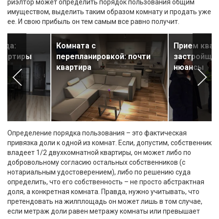
риэлтор может определить порядок пользования общим
имуществом, выделить таким образом комнату и продать уже
ее. И свою прибыль он тем самым все равно получит.
нда:
Комната с
Прием квар
вартиры
перепланировкой: почти
застройщик
квартира
нюансы
Определение порядка пользования – это фактическая
привязка доли к одной из комнат. Если, допустим, собственник
владеет 1/2 двухкомнатной квартиры, он может либо по
добровольному согласию остальных собственников (с
нотариальным удостоверением), либо по решению суда
определить, что его собственность – не просто абстрактная
доля, а конкретная комната. Правда, нужно учитывать, что
претендовать на жилплощадь он может лишь в том случае,
если метраж доли равен метражу комнаты или превышает