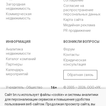
соглашение
Загородная
Согласие на
недвижимость
распространение
Коммерческая
персональных данных
недвижимость
Карта сайта
Медийная реклама
PR продвижение
ИНФОРМАЦИЯ
ВОЗНИКЛИ ВОПРОСЫ
Аналитика
Форум
недвижимости
Контакты
Каталог компаний
Юридическая
Партнеры
консультация
Календарь
мероприятий
Обратная связь
Учредитель - Общество
16+
© 2005 – 2026, ООО «УК
с ограниченной
«БН»
Сайт bn.ru использует файлы «cookie» и системы аналитики
ответственностью
"Управляющая
196105, Санкт-
для персонализации сервисов и повышения удобства
Найти квартиру - это просто!
компания "Бюллетень
Петербург, пр. Юрия
пользования веб-сайтом. Продолжая просмотр сайта, вы