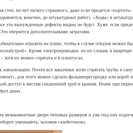
я стен, но нет ничего страшного, даже если придется «портить
дываются, конечно, до штукатурных работ). «Ходы» в штукатур
все эти вынужденные дефекты видны не будут. Хуже, если приде
 Это обернется дополнительными затратами.
язательно отразить на плане, чтобы в случае отказов можно бы
оснабстрой». Кроме электропроводки, по их словам, в квартире
 хотя их можно спрятать и в плинтусах.
 канализации. Почти все заказчики хотят спрятать трубы в сану
монт», для этого можно сделать фальшперегородку или короб л
гкий доступ к местам соединений труб и кранам. Иначе при перв
ует денег.
ее межкомнатные двери типовых размеров и уже под них подог
оборот уменьшить, заложив газобетоном).