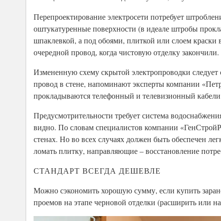
Перепроектирование электросети потребует штроблени
оштукатуренные поверхности (в идеале штробы прокла
шпаклевкой, а под обоями, плиткой или слоем краски 
очередной провод, когда чистовую отделку закончили.
Измененную схему скрытой электропроводки следует об
провод в стене, напоминают эксперты компании «Петр
прокладываются телефонный и телевизионный кабели –
Предусмотрительности требует система водоснабжения,
видно. По словам специалистов компании «ГенСтройРе
стенах. Но во всех случаях должен быть обеспечен ле
ломать плитку, направляющие – восстановление потреб
СТАНДАРТ ВСЕГДА ДЕШЕВЛЕ
Можно сэкономить хорошую сумму, если купить заран
проемов на этапе черновой отделки (расширить или на