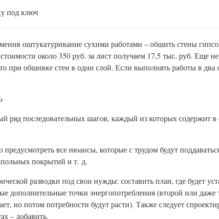
ку под ключ
аменив оштукатуривание сухими работами – обшить стены гипсо
оимости около 350 руб. за лист получаем 17,5 тыс. руб. Еще не 
 это при обшивке стен в один слой. Если выполнять работы в два 
Ь
ый ряд последовательных шагов, каждый из которых содержит в 
о предусмотреть все нюансы, которые с трудом будут поддаватьс
апольных покрытий и т. д.
ической разводки под свои нужды: составить план, где будет уст
ные дополнительные точки энергопотребления (второй или даже т
ает, но потом потребности будут расти). Также следует спроекти
ах – добавить.