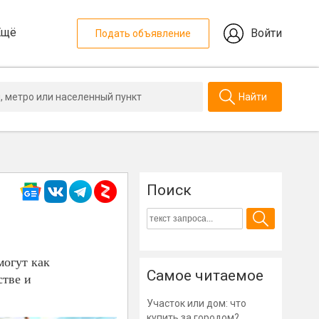
Ещё
Войти
Подать объявление
Найти
Поиск
могут как
Самое читаемое
стве и
Участок или дом: что
купить за городом?