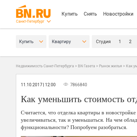
Купить
Снять
Новостройки
Санкт-Петербург
Купить
Квартиру
Студия
1
2
Недвижимость Санкт-Петербурга
>
BN Газета
>
Рынок жилья
>
Как у
11.10.2017 | 12:00
7866840
Как уменьшить стоимость от
Считается, что отделка квартиры в новостройке
увеличиваться, так и уменьшаться. На чем обла
функциональности? Попробуем разобраться.