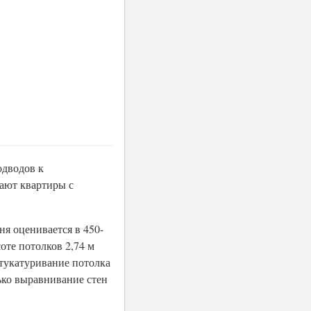
одводов к
дают квартиры с
я оценивается в 450-
оте потолков 2,74 м
штукатуривание потолка
лько выравнивание стен