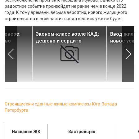
расположена на проспекте Маршала Жукова. Однако это
радостное событие произойдет не ранее чем в конце 2022
года. К тому времени, весьма вероятно, нового жилищного
строительства в этой части города вестись уже не будет.
 севере:
Эконом-класс возле КАД:
Ввод жилья
лово
дешево и сердито
новое уско
Строящиеся и сданные жилые комплексы Юго-Запада
Петербурга
Название ЖК
Застройщик