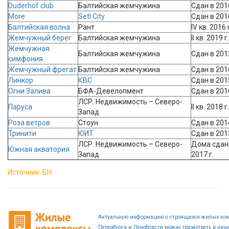
Duderhof club
Балтийская жемчужина
Сдан в 2016
More
Setl City
Сдан в 2016
Балтийская волна
Рант
IV кв. 2016 
Жемчужный берег
Балтийская жемчужина
II кв. 2019 г.
Жемчужная
Балтийская жемчужина
Сдан в 2012
симфония
Жемчужный фрегат
Балтийская жемчужина
Сдан в 2016
Линкор
КВС
Сдан в 2015
Огни Залива
БФА-Девелопмент
Сдан в 2016
ЛСР. Недвижимость – Северо-
Паруса
II кв. 2018 г.
Запад
Роза ветров
Стоун
Сдан в 2014
Тринити
ЮИТ
Сдан в 2013
ЛСР. Недвижимость – Северо-
Дома сданы, 
Южная акватория
Запад
2017 г.
Источник: БН
Актуальную информацию о строящихся жилых ком
Петербурга и Ленобласти можно посмотреть в наше