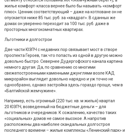
сегменту относится половина ЖК «Жемчужный берег»), а
жилье комфорт-класса вернее было бы называть «комфорт
плюс». Ценник соответствующий – даже на котловане он не
опускается ниже 85 тыс. руб. за «квадрат». В сданных же
домах он уверенно переходит за 100 тыс. руб. даже в
просторных многокомнатных квартирах.
Льготники и долгострои
Две части ЮЗПЧ с недавних пор связывает мост в створе
проспекта Героев, так что попасть из одной в другую можно
довольно быстро. Севернее Дудергофского канала картина
немного другая. Да, по сравнению со многими
свежепостроенными каменными джунглями возле КАД
микрорайон выглядит довольно нарядно и уж точно не
однообразно, однако застройка здесь гораздо проще, чем в
«Балтийской жемчужине».
Например, есть огромный (220 тыс. кв. м жилья) квартал
20 ЮЗПЧ, возведенный на бюджетные деньги – для
льготников и очередников. К сожалению, качество таких
«социальных» домов не самое высокое. А напротив
расположены два наиболее скандальных долгостроя
последнего времени – жилые комплексы «Ленинский парк» и