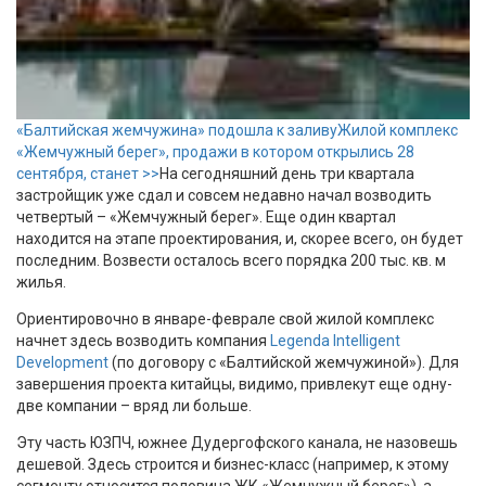
«Балтийская жемчужина» подошла к заливу
Жилой комплекс
«Жемчужный берег», продажи в котором открылись 28
сентября, станет >>
На сегодняшний день три квартала
застройщик уже сдал и совсем недавно начал возводить
четвертый – «Жемчужный берег». Еще один квартал
находится на этапе проектирования, и, скорее всего, он будет
последним. Возвести осталось всего порядка 200 тыс. кв. м
жилья.
Ориентировочно в январе-феврале свой жилой комплекс
начнет здесь возводить компания
Legenda Intelligent
Development
(по договору с «Балтийской жемчужиной»). Для
завершения проекта китайцы, видимо, привлекут еще одну-
две компании – вряд ли больше.
Эту часть ЮЗПЧ, южнее Дудергофского канала, не назовешь
дешевой. Здесь строится и бизнес-класс (например, к этому