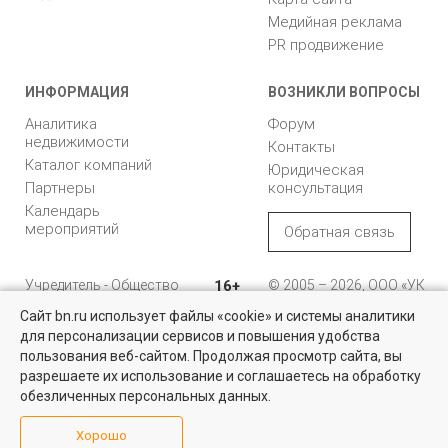
Медийная реклама
PR продвижение
ИНФОРМАЦИЯ
ВОЗНИКЛИ ВОПРОСЫ
Аналитика
Форум
недвижимости
Контакты
Каталог компаний
Юридическая
Партнеры
консультация
Календарь
мероприятий
Обратная связь
Учредитель - Общество
16+
© 2005 – 2026, ООО «УК
с ограниченной
«БН»
Сайт bn.ru использует файлы «cookie» и системы аналитики
ответственностью
"Управляющая
196105, Санкт-
для персонализации сервисов и повышения удобства
компания "Бюллетень
Петербург, пр. Юрия
пользования веб-сайтом. Продолжая просмотр сайта, вы
недвижимости"
Гагарина, 1
разрешаете их использование и соглашаетесь на обработку
обезличенных персональных данных.
8 (812) 331-93-56
Хорошо
reklama@bn.ru