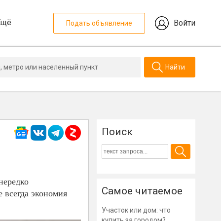
Ещё
Войти
Подать объявление
Найти
Поиск
 нередко
Самое читаемое
е всегда экономия
Участок или дом: что
купить за городом?