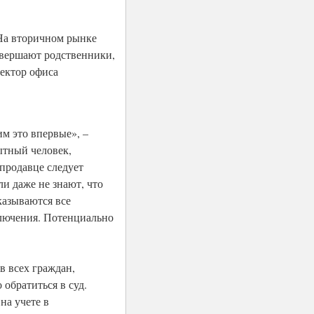
«На вторичном рынке
совершают родственники,
ректор офиса
м это впервые», –
ытный человек,
продавце следует
ли даже не знают, что
казываются все
ключения. Потенциально
в всех граждан,
обратиться в суд.
на учете в