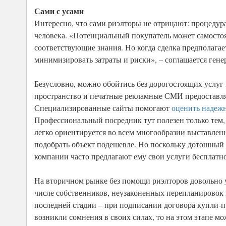
Сами с усами
Интересно, что сами риэлторы не отрицают: процедур
человека. «Потенциальный покупатель может самостоят
соответствующие знания. Но когда сделка предполага
минимизировать затраты и риски», – соглашается ген
Безусловно, можно обойтись без дорогостоящих услуг 
пространство и печатные рекламные СМИ предоставля
Специализированные сайты помогают
оценить надеж
Профессиональный посредник тут полезен только тем, 
легко ориентируется во всем многообразии выставленн
подобрать объект подешевле. Но поскольку дотошный 
компании часто предлагают ему свои услуги бесплатн
На вторичном рынке без помощи риэлторов довольно у
числе собственников, неузаконенных перепланировок 
последней стадии – при подписании договора купли-пр
возникли сомнения в своих силах, то на этом этапе м