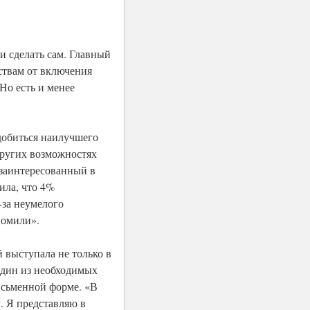
ии сделать сам. Главный
ствам от включения
Но есть и менее
 добиться наилучшего
других возможностях
 заинтересованный в
ила, что 4%
-за неумелого
номили».
 выступала не только в
один из необходимых
исьменной форме. «В
. Я представляю в