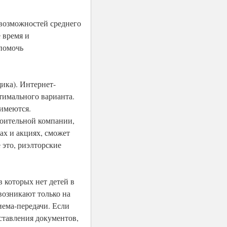
 возможностей среднего
 время и
 помочь
ика). Интернет-
имального варианта.
 имеются.
роительной компании,
ах и акциях, сможет
 это, риэлторские
 которых нет детей в
возникают только на
иема-передачи. Если
ставления документов,