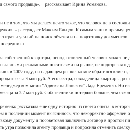
 и самого продавца», – рассказывает Ирина Романова.
 не в том, что мы делаем нечто такое, что человек не в состоян
делки», – рассуждает Максим Ельцов. К самым явным преимуще
затрат и усилий на поиск объекта и на подготовку документов. 
 посредника.
дажа собственной квартиры, неподготовленный человек может не
мя главными рекламными носителями на рынке, не подозревая о 
ию: в 2009 году, на падающем рынке, ко мне обратился клиент,
родать ее за 3 млн руб. А его сестра, совладелица квартиры, реш
, менеджер компании “Адвекс на Ланском” Лада Еременко. Но из
месяца за 2,7 млн руб. Собственники потеряли больше, чем сэко
менко рассказала еще одну историю из своего опыта, в которой
ьбы в последний момент выяснилось, что некорректно оформлен 
 такому документу и посоветовал заключить договор в простой п
сть утра позвонила агенту продавца и попросила отменить сделку