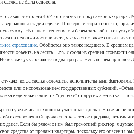
и сделка не была оспорена.
 не отдавая риэлторам 4-6% от стоимости покупаемой квартиры. 
а завершающей стадии сделки. Проверка истории объекта, юриди
ую сумму. «В нашем агентстве мы берем за такой пакет услуг 70
ся на недвижимости юриста, чье участие также снизит риски п
льное страхование
. Обойдется оно также недешево. В среднем це
оимости объекта, на десять – 2%. Исходя из средней стоимости 
. Но все же сумма окажется в два-три раза меньше, чем пришлось
 случаях, когда сделка осложнена дополнительными факторами. 
редств или с использованием государственных субсидий. «Объе
отека ведь может быть и в “цепочке” от других агентств», – по
ратно увеличивают хлопоты участников сделки. Наличие риэлт
 объектов конечный продавец отказался от продажи, потому что 
оих денег. Если бы рядом с ним был грамотный риэлтор, я думаю,
 свои средства от продажи квартиры, поскольку его опасения бы