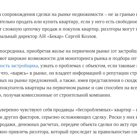
а сопровождения сделки на рынке недвижимости – не за гранью
ельно продать или купить квартиру, если у него есть свободное
ет сложную цепочку продаж и покупок квартир, риэлторы могут
еральный директор АН «Бекар» Сергей Козлов.
посредника, приобретая жилье на первичном рынке (от застройщ
ют широкие возможности для мониторинга рынка и подбора опт
ность застройщика
, узнать о проблемах с объектом, если таковые
что, «варясь» в рынке, он владеет информацией о репутации ст
ых на рынке предложений, а также, имея представления о скидк
покупатель квартиры на первичном рынке и сам способен на все
о, получая комиссионные от строительной компании.
веренно чувствуют себя продавцы «беспроблемных» квартир – в
и других факторов, серьезно осложняющих сделку. Риски у них 
одажи, денежных расчетах, передаче объекта сделки по акту пр
ожно привлечь риэлтора, который проследит за правильностью со