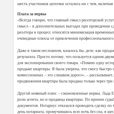
шесть участников цепочки остались ни с чем, включая
Плата за нервы
«Всегда говорю, что главный смысл риэлторской услуги
смысл – в дополнительных выгодах при проведении с
риэлтора в процесс относятся минимизация временных 
очевидные плюсы от привлечения профессионального
Даже в таком несложном, казалось бы, деле, как про
результата. Просто потому, что пользуется одним-дву
для экспонирования своего товара. «Помню одну истор
продаже квартиры. Я была уверена, что смогу быстро п
комиссионных – это слишком дорого», – рассказывает
продвижения квартира была продана только через три 
Другой неявный плюс – сэкономленные нервы. Лада Ере
роли агента, но и продавца квартиры. По иронии суд
документов. Нотариус отказался проводить сделку по
день нотариата, промучившись всю ночь без сна, в ше