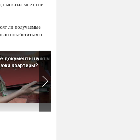
, высказал мне (а не
тоят ли получаемые
ьно позаботиться о
ие документы нужны для
Новостройки до официальн
дажи квартиры?
продаж: экономия или риск