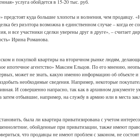
енная» услуга обойдется в 15-20 тыс. руб.
» предстоят куда большие хлопоты и волнения, чем продавцу. 
делка без риэлтора возможна в единственном случае – когда ее 
, и все участники сделки уверены друг в друге», – считает ди
ость» Ирина Романова.
иском и покупкой квартиры на вторичном рынке людям, делающи
ое ипотечное агентство» Максим Ельцов. По его мнению, неоп
рвых, может не знать, какую именно информацию об объекте и 
 раздобыть необходимые сведения. Например, некоторые покупате
хивная. И совершенно напрасно, так как в архивном документе у
 а затем отбывшие, например, на службу в армию или в места за
становить, была ли квартира приватизирована с учетом интересо
еннолетние, обойденные при приватизации, также имеют право 
ериться, что продавцы не имеют проблем с законом, не состоят 