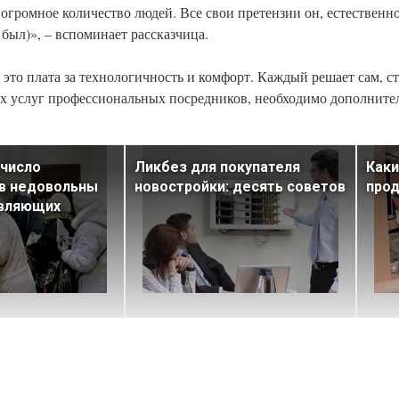
 огромное количество людей. Все свои претензии он, естественно
 был)», – вспоминает рассказчица.
– это плата за технологичность и комфорт. Каждый решает сам, с
их услуг профессиональных посредников, необходимо дополнител
 число
Ликбез для покупателя
Как
в недовольны
новостройки: десять советов
про
авляющих