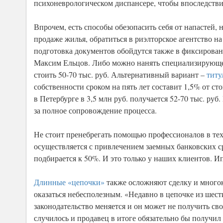
психоневрологическом диспансере, чтобы впоследстви
Впрочем, есть способы обезопасить себя от напастей,
продаже жилья, обратиться в риэлторское агентство н
подготовка документов обойдутся также в фиксированн
Максим Ельцов. Либо можно нанять специализирующего
стоить 50-70 тыс. руб. Альтернативный вариант –
титу
собственности сроком на пять лет составит 1,5% от ст
в Петербурге в 3,5 млн руб. получается 52-70 тыс. руб
за полное сопровождение процесса.
Не стоит пренебрегать помощью профессионалов в тех
осуществляется с привлечением заемных банковских с
подбирается к 50%. И это только у наших клиентов. Ип
Длинные «цепочки»
также осложняют сделку и многок
оказаться небесполезным. «Недавно в цепочке из шести
законодательство меняется и он может не получить св
случилось и продавец в итоге обязательно бы получил