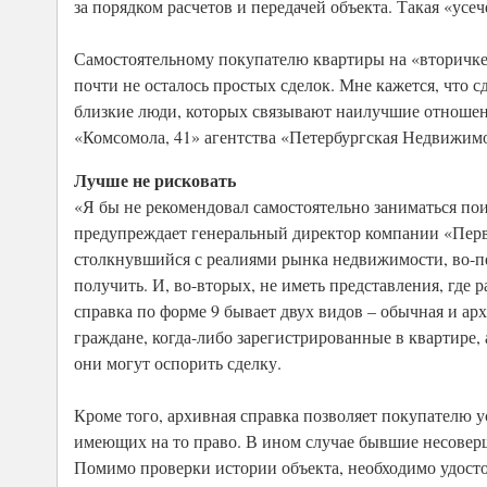
за порядком расчетов и передачей объекта. Такая «усеч
Самостоятельному покупателю квартиры на «вторичке
почти не осталось простых сделок. Мне кажется, что с
близкие люди, которых связывают наилучшие отношения
«Комсомола, 41» агентства «Петербургская Недвижим
Лучше не рисковать
«Я бы не рекомендовал самостоятельно заниматься по
предупреждает генеральный директор компании «Перв
столкнувшийся с реалиями рынка недвижимости, во-пе
получить. И, во-вторых, не иметь представления, где
справка по форме 9 бывает двух видов – обычная и ар
граждане, когда-либо зарегистрированные в квартире,
они могут оспорить сделку.
Кроме того, архивная справка позволяет покупателю у
имеющих на то право. В ином случае бывшие несоверш
Помимо проверки истории объекта, необходимо удостов