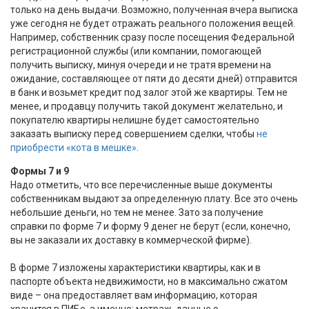
только на день выдачи. Возможно, полученная вчера выписка
уже сегодня не будет отражать реального положения вещей.
Например, собственник сразу после посещения Федеральной
регистрационной службы (или компании, помогающей
получить выписку, минуя очереди и не тратя времени на
ожидание, составляющее от пяти до десяти дней) отправится
в банк и возьмет кредит под залог этой же квартиры. Тем не
менее, и продавцу получить такой документ желательно, и
покупателю квартиры нелишне будет самостоятельно
заказать выписку перед совершением сделки, чтобы
не
приобрести «кота в мешке»
.
Формы 7 и 9
Надо отметить, что все перечисленные выше документы
собственникам выдают за определенную плату. Все это очень
небольшие деньги, но тем не менее. Зато за получение
справки по форме 7 и форму 9 денег не берут (если, конечно,
вы не заказали их доставку в коммерческой фирме).
В форме 7 изложены характеристики квартиры, как и в
паспорте объекта недвижимости, но в максимально сжатом
виде – она предоставляет вам информацию, которая
хранится в ПИБе, а именно: метраж, данные о