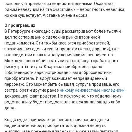
оспорены и признаются недействительными. Оказаться
одним невезучим из ста счастливых – вероятность невелика,
но она существует. А ставка очень высока.
О проигравших
В Петербурге ежегодно суды рассматривают более тысячи
дел по оспариванию сделок на рынке вторичной
недвижимости. Эти тяжбы касаются приобретателей,
заключивших сделки купли-продажи (мены, дарения), где
впоследствии всплыли нарушения или мошенничество.
Можно условно обрисовать ситуацию, когда срабатывает
риск утраты титула. Квартира приобретена, право
собственности зарегистрировано, вы добросовестный
приобретатель. И вдруг возникает непредвиденный
персонаж. Это может быть бывшая супруга продавца, его
сестра, брат и другие ранее
никому неизвестные наследники
,
доказавший факт родства. Не исключено, что обделенному
родственнику будет предоставлена вся жилплощадь либо
доля.
Когда судья принимает решение о признании сделки
недействительной, приобретатель должен вернуть
жилплощадь прежнему владельцу, а уже затем пытаться