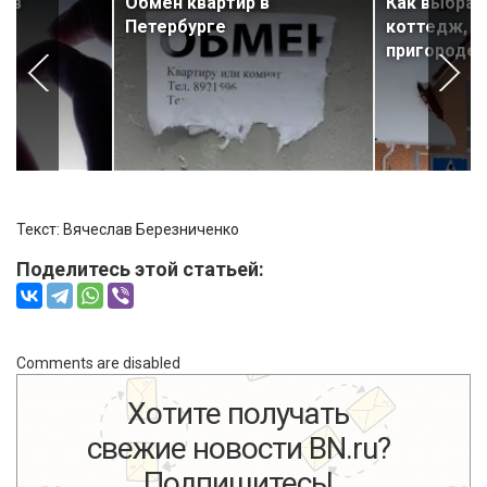
ю в
Обмен квартир в
Как выбрат
Петербурге
коттедж, да
пригороде
Текст: Вячеслав Березниченко
Поделитесь этой статьей:
Comments are disabled
Хотите получать
свежие новости BN.ru?
Подпишитесь!