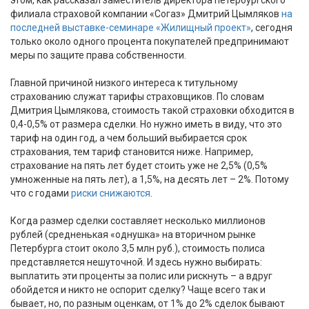
филиала страховой компании «Согаз» Дмитрий Цымляков
на
последней выставке-семинаре «Жилищный проект»
, сегодня
только около одного процента покупателей предпринимают
меры по защите права собственности.
Главной причиной низкого интереса к титульному
страхованию служат тарифы страховщиков. По словам
Дмитрия Цымлякова, стоимость такой страховки обходится в
0,4-0,5% от размера сделки. Но нужно иметь в виду, что это
тариф на один год, а чем больший выбирается срок
страхования, тем тариф становится ниже. Например,
страхование на пять лет будет стоить уже не 2,5% (0,5%
умноженные на пять лет), а 1,5%, на десять лет – 2%. Потому
что с годами
риски снижаются
.
Когда размер сделки составляет несколько миллионов
рублей (средненькая «однушка» на вторичном рынке
Петербурга стоит около 3,5 млн руб.), стоимость полиса
представляется нешуточной. И здесь нужно выбирать:
выплатить эти проценты за полис или рискнуть – а вдруг
обойдется и никто не оспорит сделку? Чаще всего так и
бывает, но, по разным оценкам, от 1% до 2% сделок бывают