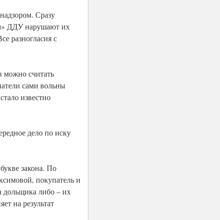
надзором. Сразу
ем» ДДУ нарушают их
Все разногласия с
в можно считать
патели сами вольны
стало известно
ередное дело по иску
букве закона. По
симовой, покупатель и
а дольщика либо – их
ет на результат