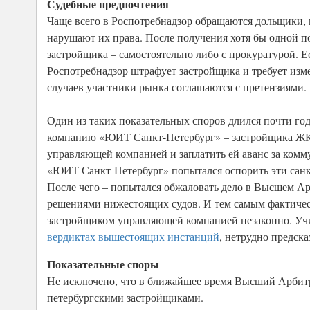
Судебные предпочтения
Чаще всего в Роспотребнадзор обращаются дольщики, 
нарушают их права. После получения хотя бы одной 
застройщика – самостоятельно либо с прокуратурой. Ес
Роспотребнадзор штрафует застройщика и требует из
случаев участники рынка соглашаются с претензиями.
Один из таких показательных споров длился почти год
компанию «ЮИТ Санкт-Петербург» – застройщика ЖК V
управляющей компанией и заплатить ей аванс за комм
«ЮИТ Санкт-Петербург» попытался оспорить эти санк
После чего – попытался обжаловать дело в Высшем Ар
решениями нижестоящих судов. И тем самым фактичес
застройщиком управляющей компанией незаконно. Уч
вердиктах вышестоящих инстанций
, нетрудно предска
Показательные споры
Не исключено, что в ближайшее время Высший Арбит
петербургскими застройщиками.