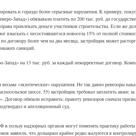
ировать и гораздо более серьезные нарушения. К примеру, поку
веро-Запад») обязывали платить по 200 тыс. руб. до государст
т права привлекать деньги участников строительства. Если же д
мог взыскать с несостоявшегося новосела 15% от полной стоимос
 по договору более чем на два месяца, застройщик может растор
никаких санкций.
-Запад» на 13 тыс. руб. за каждый некорректные договор. Комп
 весьма «экзотические» нарушения. Не так давно ревизоры нак
сносельское шоссе, 55) застройщик требовал заплатить аванс за
. Договор обязали исправить: правоту ревизоров сначала призна
подтвердил и апелляционный суд.
 в пользу надзорных органов могут поменять практику работы
ов заявили, что дольщики крайне редко жалуются в контролир