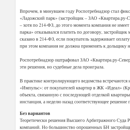
Впрочем, в минувшем году Роспотребнадзор стал фикс
«Ладожский парк» (застройщик – ЗАО «Квартира.ру-Се
– хотя по 214-ФЗ, до этого момента компания не имее
парка» отказывался платить по договору, застройщик 
сказано в 214-ФЗ, если покупатель задерживает оплату
при этом компания не должна применять к дольщику 
Роспотребнадзор оштрафовал ЗАО «Квартира.ру-Северо
эти решения, но судебные дела проиграла.
В практике контролирующего ведомства встречаются и
«Импульс»: от покупателей квартир в ЖК «Идеал» (Кра
объекта, связанную с последующей отделкой квартиры»
инстанция, а неделю назад соответствующее решение 
Без вариантов
Теоретически решения Высшего Арбитражного Суда РФ
компаний. Но большинство опрошенных БН застройщик