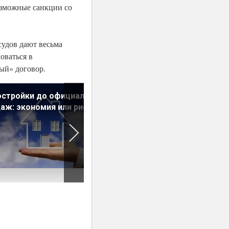
озможные санкции со
судов дают весьма
оваться в
ый» договор.
остройки до официальных
Укрощение шумного сосед
аж: экономия или риск