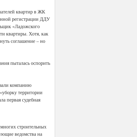
пателей квартир в ЖК
венной регистрации ДДУ
ольщик «Ладожского
ти квартиры. Хотя, как
гнуть соглашение – но
ания пыталась оспорить
азали компанию
 «уборку территории
ла первая судебная
 многих строительных
ующие ведомства на