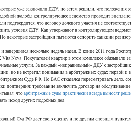
которые уже заключили ДДУ, но затем решили, что положения э
подобной жалобы контролирующее ведомство проводит внеплан
ли подтвердится, что договор долевого участия не соответствует
менить условия ДДУ. Как утверждают в контролирующем ведомст
 Но некоторые застройщики пытаются оспорить санкции ревизоро
 и завершился несколько недель назад. В конце 2011 года Роспо
ita Nova. Покупателей квартир в этом комплексе обязывали за
унальные услуги. За каждый «неправильный» ДДУ с застройщика
ции, но не встретил понимания в арбитражных судах первой и 
битражном Суде РФ. Но ВАС отказался пересматривать дело, со
ки подтвердил: требование заключить договор на обслуживание
итывая, что
арбитражные суды практически всегда выносят реше
зать исход других подобных дел.
ражный Суд РФ даст свою оценку и по другим спорным пункта