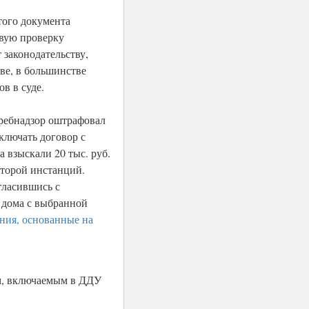
того документа
овую проверку
 законодательству,
ве, в большинстве
в в суде.
требнадзор оштрафовал
ключать договор с
 взыскали 20 тыс. руб.
второй инстанций.
гласившись с
 дома с выбранной
ния, основанные на
м, включаемым в ДДУ