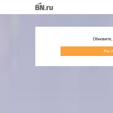
Обновите,
На г