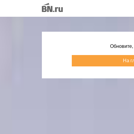
Обновите,
На г